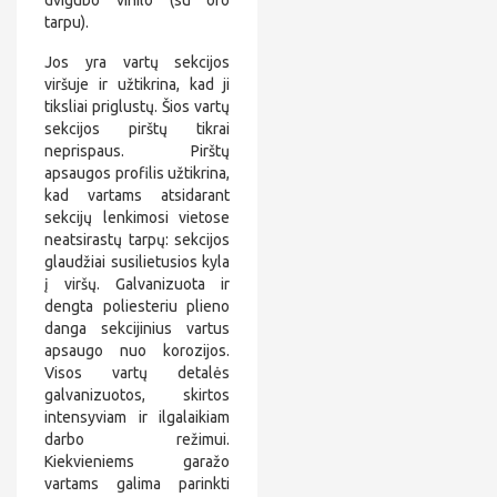
dvigubo vinilo (su oro
tarpu).
Jos yra vartų sekcijos
viršuje ir užtikrina, kad ji
tiksliai priglustų. Šios vartų
sekcijos pirštų tikrai
neprispaus. Pirštų
apsaugos profilis užtikrina,
kad vartams atsidarant
sekcijų lenkimosi vietose
neatsirastų tarpų: sekcijos
glaudžiai susilietusios kyla
į viršų. Galvanizuota ir
dengta poliesteriu plieno
danga sekcijinius vartus
apsaugo nuo korozijos.
Visos vartų detalės
galvanizuotos, skirtos
intensyviam ir ilgalaikiam
darbo režimui.
Kiekvieniems garažo
vartams galima parinkti