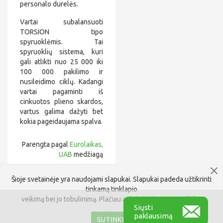
personalo durelės.
Vartai subalansuoti
TORSION tipo
spyruoklėmis. Tai
spyruoklių sistema, kuri
gali atlikti nuo 25 000 iki
100 000 pakilimo ir
nusileidimo ciklų. Kadangi
vartai pagaminti iš
cinkuotos plieno skardos,
vartus galima dažyti bet
kokia pageidaujama spalva.
Parengta pagal
Eurolaikas,
UAB
medžiagą
Siųsti užklausą
Šioje svetainėje yra naudojami slapukai. Slapukai padeda užtikrinti
tinkamą tinklapio
veikimą bei jo tobulinimą. Plačiau apie tai
privatumo politika
.
Siųsti
paklausimą
SUTINKU
Visos teisės saugomos © Ekspertai.lt