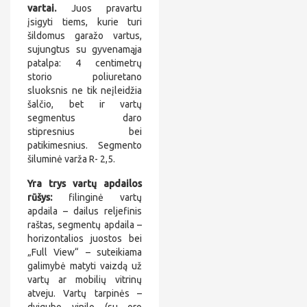
vartai.
Juos pravartu
įsigyti tiems, kurie turi
šildomus garažo vartus,
sujungtus su gyvenamąja
patalpa: 4 centimetrų
storio poliuretano
sluoksnis ne tik neįleidžia
šalčio, bet ir vartų
segmentus daro
stipresnius bei
patikimesnius. Segmento
šiluminė varža R- 2,5.
Yra trys vartų apdailos
rūšys:
filinginė vartų
apdaila – dailus reljefinis
raštas, segmentų apdaila –
horizontalios juostos bei
„Full View“ – suteikiama
galimybė matyti vaizdą už
vartų ar mobilių vitrinų
atveju. Vartų tarpinės –