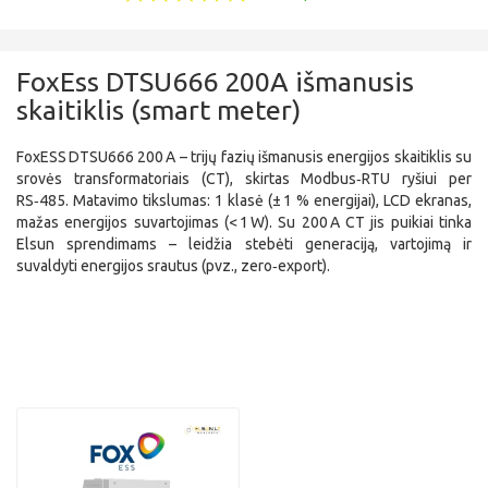
FoxEss DTSU666 200A išmanusis
skaitiklis (smart meter)
FoxESS DTSU666 200 A – trijų fazių išmanusis energijos skaitiklis su
srovės transformatoriais (CT), skirtas Modbus‑RTU ryšiui per
RS‑485. Matavimo tikslumas: 1 klasė (± 1 % energijai), LCD ekranas,
mažas energijos suvartojimas (< 1 W). Su 200 A CT jis puikiai tinka
Elsun sprendimams – leidžia stebėti generaciją, vartojimą ir
suvaldyti energijos srautus (pvz., zero‑export).