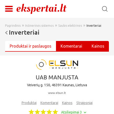
»
»
»
Pagrindinis
Inžinerinės sistemos
Saulės elektrinės
Inverteriai
Inverteriai
Produktai ir paslaugos
Komentarai
Kainos
UAB MANJUSTA
Veiverių g. 150, 46391 Kaunas, Lietuva
www.elsun.lt
Produktai
Komentarai
Kainos
Straipsniai
Atsiliepimai 3