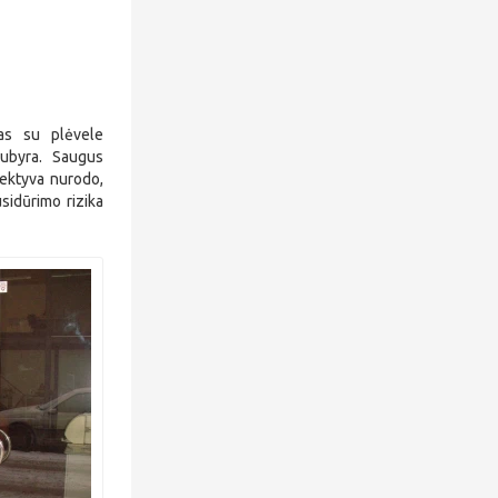
las su plėvele
subyra. Saugus
rektyva nurodo,
sidūrimo rizika