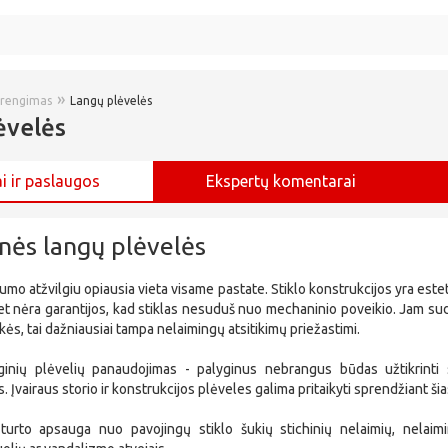
»
įrengimas
Langų plėvelės
ėvelės
i ir paslaugos
Ekspertų komentarai
nės langų plėvelės
gumo atžvilgiu opiausia vieta visame pastate. Stiklo konstrukcijos yra este
 bet nėra garantijos, kad stiklas nesuduš nuo mechaninio poveikio. Jam su
ukės, tai dažniausiai tampa nelaimingų atsitikimų priežastimi.
inių plėvelių panaudojimas - palyginus nebrangus būdas užtikrinti 
s. Įvairaus storio ir konstrukcijos plėveles galima pritaikyti sprendžiant š
urto apsauga nuo pavojingų stiklo šukių stichinių nelaimių, nelaimi