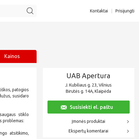
Kontaktai
|
Prisijungti
Kainos
UAB Apertura
J. Kubiliaus g. 23, Vilnius
tiškos, patogios
Birutės g. 14A, Klaipėda
dužus, susidaro
Susisiekti el. paštu
saugaus stiklo
ias problemas:
Įmonės produktai
Ekspertų komentarai
ngo atsitikimo,