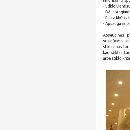
teroristinių iš
- Stiklo vienti
- Dėl sprogimo 
- Rimta kliūtis 
- Apsauga nuo 
Apsauginės pl
susidūrimo su
stiklinimas tu
kad stiklas tu
arba stiklo kri