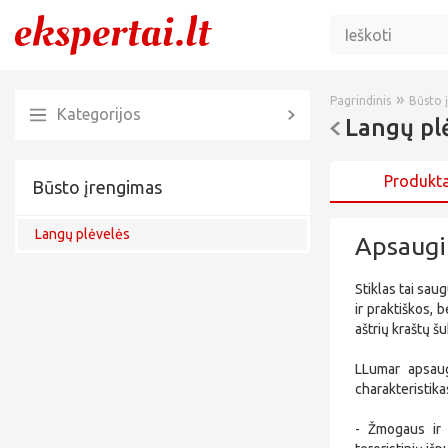
»
Pagrindinis
Būsto 
Kategorijos
Langų pl
Produkta
Būsto įrengimas
Langų plėvelės
Apsaugi
Stiklas tai sau
ir praktiškos,
aštrių kraštų š
LLumar apsaug
charakteristika
- Žmogaus ir t