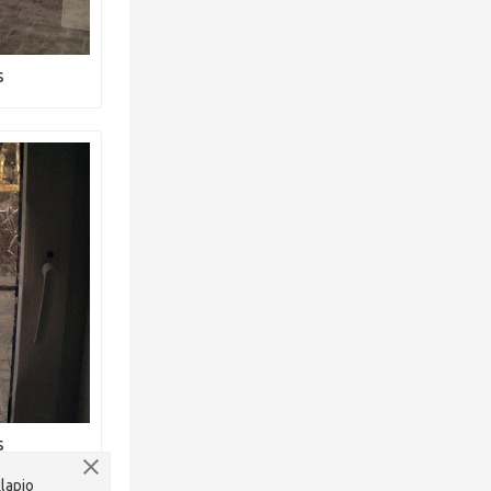
s
s
klapio