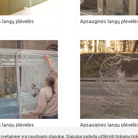
 langų plėvelės
Apsauginės langų plėvelė
 langų plėvelės
Apsauginės langų plėvelė
 svetainėje yra naudojami slapukai. Slapukai padeda užtikrinti tinkamą tin