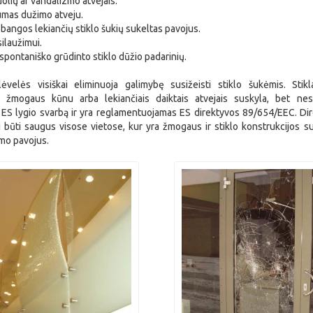
puolių ar vandalizmo atvejais.
sumas dužimo atveju.
bangos lekiančių stiklo šukių sukeltas pavojus.
įsilaužimui.
spontaniško grūdinto stiklo dūžio padarinių.
ėvelės visiškai eliminuoja galimybę susižeisti stiklo šukėmis. Stik
 žmogaus kūnu arba lekiančiais daiktais atvejais suskyla, bet ne
ri ES lygio svarbą ir yra reglamentuojamas ES direktyvos 89/654/EEC. Di
ri būti saugus visose vietose, kur yra žmogaus ir stiklo konstrukcijos su
timo pavojus.