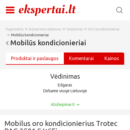
»
»
»
Pagrindinis
Inžinerinės sistemos
Vėsinimas
Oro kondicionieriai
»
Mobilūs kondicionieriai
Mobilūs kondicionieriai
Produktai ir paslaugos
Komentarai
Kainos
Vėdinimas
Edgaras
Dirbame visoje Lietuvoje
Atsiliepimai 0
Mobilus oro kondicionierius Trotec