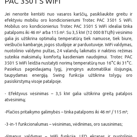
PAC 3501 S WiFi
Jei nenorite kentėti nuo vasaros karščių, pasikliaukite greitu ir
efektyviu mobiliu oro kondicionieriumi Trotec PAC 3501 S WiFi.
Mobilus oro kondicionierius Trotec PAC 3501 S WiFi idealiai tinka
patalpoms iki 46 m² arba 115 m³. Su 3,5 kW (12 000 BTU/h) vėsinimo
galia jis užtikrina optimalią temperatūrą tiek namuose, tiek biure,
viešbučio kambaryje, jogos studijoje ar parduotuvėje. WiFi valdymas,
nuotolinio valdymo pultas, 24 valandų laikmatis ir naktinis režimas
suteikia maksimalų komfortą kasdieniam naudojimui. Trotec PAC
3501 S WiFi leidžia nustatyti norimą temperatūrą nuo 16°C iki 31°C.
Pasiekus pageidaujamą lygį, įrenginys automatiškai išsijungia,
taupydamas energiją. Swing funkcija užtikrina tolygų oro
pasiskirstymą visoje patalpoje.
- Efektyvus vėsinimas – 3,5 kW galia užtikrina greitą patalpos
atvėsinimą;
-Plačios pritaikymo galimybės – tinka patalpoms iki 46 m² / 115 m³;
-3-in-1 funkcionalumas – vėsinimas, vėdinimas, oro sausinimas;
-Išmanus valdymas – WiFi funkcija, LED ekranas ir nuotolinio