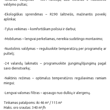
valdymo pultas;
-Ekologiškas sprendimas – R290 šaltnešis, mažinantis poveikį
aplinkai;
-Tylus veikimas – komfortiškam poilsiui ir darbui;
-Mobilumas – lengvai perkeliamas, nereikia sudėtingo montavimo;
-Nuotolinis valdymas – reguliuokite temperatūrą per programėlę ar
pultelį;
-24 valandų laikmatis – programuokite įjungimą/išjungimą pagal
savo dienotvarkę;
-Naktinis režimas – optimalus temperatūros reguliavimas ramiam
miegui;
-Lengvai valomas filtras – apsaugo nuo dulkių ir alergenų.
Tinkamas patalpoms: iki 46 m² / 115 m³
Maks. oro srautas: 340 m³/h