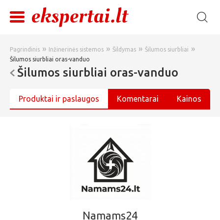
»
»
»
»
Pagrindinis
Inžinerinės sistemos
Šildymas
Šilumos siurbliai
Šilumos siurbliai oras-vanduo
Šilumos siurbliai oras-vanduo
Produktai ir paslaugos
Komentarai
Kainos
Namams24