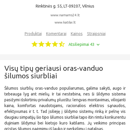
Rinktinės g. 55, LT-09207, Vilnius
www.namams24.lt
www.katilai.lt
Produktai
Komentarai
Kainos
Straipsniai
Atsiliepimai 43
Visų tipų geriausi oras-vanduo
šilumos siurbliai
Šilumos siurblių oras-vanduo populiarumas, galima sakyti, augo ir
tebeauga lyg ant mielių. Ir tai nestebina, nes ši šildymo sistema
pasižymi išskirtiniu privalumų pluoštu: lengvas montavimas, viliojanti
kaina, komfortas naudotojams, racionalios elektros sąnaudos,
efektyvumas ir t. t. Tad įsilieję į šildymo sistemų rinką ir pelnę vis
daugiau simpatijų šio tipo šilumos siurbliai tapo itin rimtu konkurentu
dujiniam šildymui bei kietojo kuro katilams. Jų veikimo principas
grįstas šilumos paėmimu iš lauko ir perkėlimu į patalpas.