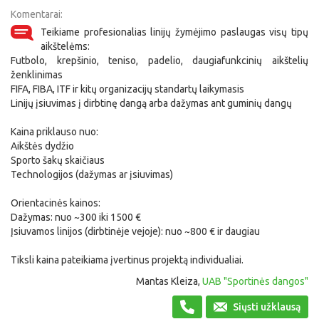
Komentarai:
Teikiame profesionalias linijų žymėjimo paslaugas visų tipų
aikštelėms:
Futbolo, krepšinio, teniso, padelio, daugiafunkcinių aikštelių
ženklinimas
FIFA, FIBA, ITF ir kitų organizacijų standartų laikymasis
Linijų įsiuvimas į dirbtinę dangą arba dažymas ant guminių dangų
Kaina priklauso nuo:
Aikštės dydžio
Sporto šakų skaičiaus
Technologijos (dažymas ar įsiuvimas)
Orientacinės kainos:
Dažymas: nuo ~300 iki 1500 €
Įsiuvamos linijos (dirbtinėje vejoje): nuo ~800 € ir daugiau
Tiksli kaina pateikiama įvertinus projektą individualiai.
Mantas Kleiza,
UAB "Sportinės dangos"
Siųsti užklausą