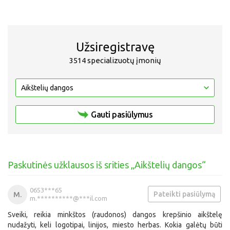
Užsiregistravę
3514 specializuotų įmonių
Gauti pasiūlymus
Paskutinės užklausos iš srities „Aikštelių dangos“
0653***65
Pateikti pasiūlymą
M.
m.**********@***il.com
Sveiki, reikia minkštos (raudonos) dangos krepšinio aikštelę
nudažyti, keli logotipai, linijos, miesto herbas. Kokia galėtų būti