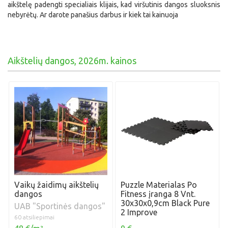
aikštelę padengti specialiais klijais, kad viršutinis dangos sluoksnis
nebyrėtų. Ar darote panašius darbus ir kiek tai kainuoja
Aikštelių dangos, 2026m. kainos
Vaikų žaidimų aikštelių
Puzzle Materialas Po
dangos
Fitness įranga 8 Vnt.
30x30x0,9cm Black Pure
UAB "Sportinės dangos"
2 Improve
60 atsiliepimai