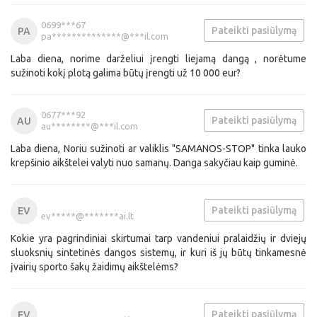
0699***67
Pateikti pasiūlymą
PA
pa**************@***il.com
Laba diena, norime darželiui įrengti liejamą dangą , norėtume
sužinoti kokį plotą galima būtų įrengti už 10 000 eur?
0677***92
Pateikti pasiūlymą
AU
au********@***il.com
Laba diena, Noriu sužinoti ar valiklis "SAMANOS-STOP" tinka lauko
krepšinio aikštelei valyti nuo samanų. Danga sakyčiau kaip guminė.
Pateikti pasiūlymą
EV
ev*****@*******ai.lt
Kokie yra pagrindiniai skirtumai tarp vandeniui pralaidžių ir dviejų
sluoksnių sintetinės dangos sistemų, ir kuri iš jų būtų tinkamesnė
įvairių sporto šakų žaidimų aikštelėms?
Pateikti pasiūlymą
EV