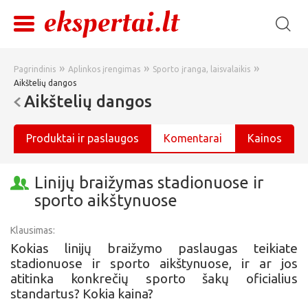
»
»
»
Pagrindinis
Aplinkos įrengimas
Sporto įranga, laisvalaikis
Aikštelių dangos
Aikštelių dangos
Produktai ir paslaugos
Komentarai
Kainos
Linijų braižymas stadionuose ir
sporto aikštynuose
Klausimas:
Kokias linijų braižymo paslaugas teikiate
stadionuose ir sporto aikštynuose, ir ar jos
atitinka konkrečių sporto šakų oficialius
standartus? Kokia kaina?