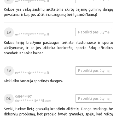
ev*****@*******ai.lt
Kokios yra vaikų žaidimų aikštelėms skirtų liejamų guminių dangų
privalumai ir kaip jos užtikrina saugumą bei ilgaamžiškumą?
Pateikti pasiūlymą
EV
ev*****@*******ai.lt
Kokias linijų braižymo paslaugas teikiate stadionuose ir sporto
aikštynuose, ir ar jos atitinka konkrečių sporto šakų oficialius
standartus? Kokia kaina?
Pateikti pasiūlymą
EV
ev*****@*******ai.lt
Kiek laiko tarnauja sportinės dangos?
0699***97
Pateikti pasiūlymą
DU
du********@***il.com
Sveiki, turime lietą granulių krepšinio aikštelę. Danga tvarkinga be
didesnių problemų, bet pradėjo byrėti granulės, spėju, kad reiktų