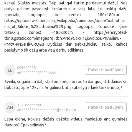
kaina? Šilutės miestas. Taip pat gal turite pardavimui dažų? Nes
patys galime pasidaryti trafaretus ir visą kitą, tik reiktų dažų
specialių. Logotipas, ties centru ~ 180x180cm -
https://upload.wikimedia.org/wikipedia/commons/a/ae/Coat_of_ar
ms_of_Silute_%28Lithuania%29.png Logotipai šonuose (prie
tritaškių zonos) ~180x30cm - https://encrypted-
tbn0.gstatic.com/images?q=tbn:ANd9GcRH1LjSvdl5xEPnA6iimE-
PMtX-RN5aHiPuRQ&s Dydžius dar patikslinčiau, reiktų kainos
pasiūlymo tik dažų arba visų darbų atlikimas.
0656***38
Pateikti pasiūlymą
EE
ee********@***il.com
Sveiki, sugadinau dalį stadiono bėgimo ruožo dangos, dirbdamas su
bobcatu, apie 12kv.m. Ar galima būtų sutaisyti ir kiek tai kainuotų?
+3706*****88
Pateikti pasiūlymą
AN
an*****************@***il.com
Laba diena, Kokiais dažais dažote vidaus maniežus ant guminės
dangos? Epoksidiniais?