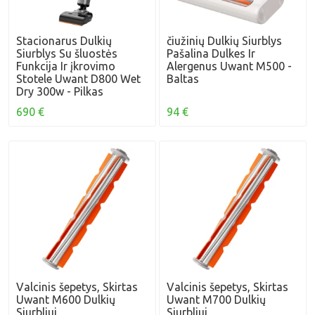
Stacionarus Dulkių
čiužinių Dulkių Siurblys
Siurblys Su šluostės
Pašalina Dulkes Ir
Funkcija Ir įkrovimo
Alergenus Uwant M500 -
Stotele Uwant D800 Wet
Baltas
Dry 300w - Pilkas
690 €
94 €
Valcinis šepetys, Skirtas
Valcinis šepetys, Skirtas
Uwant M600 Dulkių
Uwant M700 Dulkių
Siurbliui
Siurbliui