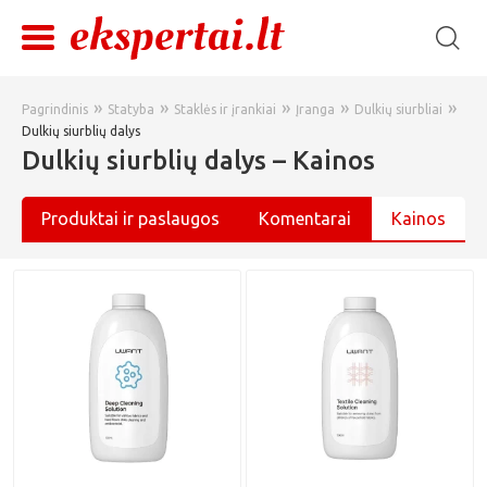
»
»
»
»
»
Pagrindinis
Statyba
Staklės ir įrankiai
Įranga
Dulkių siurbliai
Dulkių siurblių dalys
Dulkių siurblių dalys – Kainos
Produktai ir paslaugos
Komentarai
Kainos