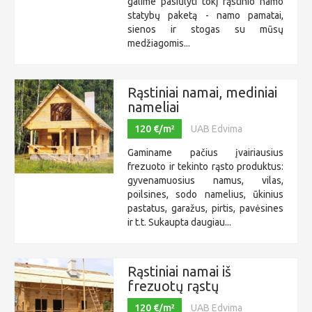
galime pasiūlyti tokį rąstinio namo
statybų paketą - namo pamatai,
sienos ir stogas su mūsų
medžiagomis...
Rąstiniai namai, mediniai
nameliai
120 €/m²
UAB Edvima
Gaminame pačius įvairiausius
frezuoto ir tekinto rąsto produktus:
gyvenamuosius namus, vilas,
poilsines, sodo namelius, ūkinius
pastatus, garažus, pirtis, pavėsines
ir t.t. Sukaupta daugiau...
Rąstiniai namai iš
frezuotų rąstų
120 €/m²
UAB Edvima