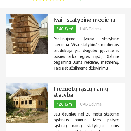
Įvairi statybinė mediena
340 €/m³
UAB Edvima
Prekiaujame įvairia statybine
mediena. Visa statybinės medienos
produkcija yra dvigubo pjovimo iš
pušies arba eglės rąstų. Galime
pagaminti Jums reikiamų matmenų.
Taip pat užsiimame džiovinimu,...
Frezuotų rąstų namų
statyba
120 €/m²
UAB Edvima
Jau daugiau nei 20 metų statome
rąstinius namus. Mes, patyrę
rąstinių namų statytojai, Jums