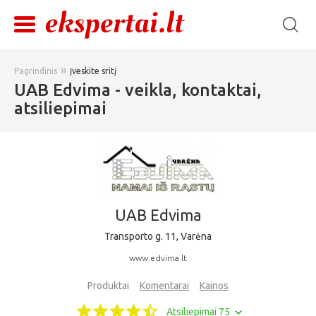
»
Pagrindinis
Įveskite sritį
UAB Edvima - veikla, kontaktai,
atsiliepimai
UAB Edvima
Transporto g. 11, Varėna
www.edvima.lt
Produktai
Komentarai
Kainos
Atsiliepimai 75