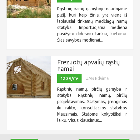
Rąstinių namų gamyboje naudojame
pušį, kuri kaip žinia, yra viena iš
labiausiai tinkamų medžiagų namų
statybai. Importuojama mediena
pasižymi didesniu tankiu, kietumu.
Šias savybes medienai...
Frezuotų apvalių rąstų
namai
120 €/m²
UAB Edvima
Rąstinių namų, pirčių gamyba ir
statyba. Rąstinių namų, pirčių
projektavimas. Statymas, įrengimas
iki rakto, konsultacijos statybos
klausimais. Statome kokybiškai ir
laiku. Visus klausimus...