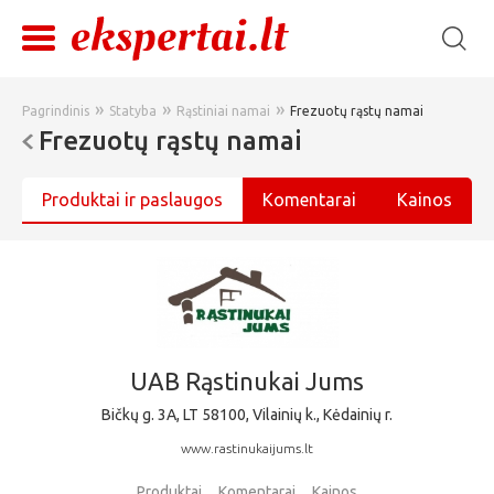
»
»
»
Pagrindinis
Statyba
Rąstiniai namai
Frezuotų rąstų namai
Frezuotų rąstų namai
Produktai ir paslaugos
Komentarai
Kainos
UAB Rąstinukai Jums
Bičkų g. 3A, LT 58100, Vilainių k., Kėdainių r.
www.rastinukaijums.lt
Produktai
Komentarai
Kainos