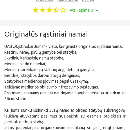
Atsiliepimai 3
Originalūs rąstiniai namai
UAB „Rąstinukai Jums“ - vieta, kur gimsta originalūs rąstiniai namai.
Rastinių namų, pirčių gamyba bei statyba,
Skydinių karkasinių namų statyba,
Mediniai sodo nameliai,
Medinių surenkamųjų statinių ar jų detalių gamyba,
Bendrieji statybos darbai, stogų dengimas,
Statybinės medienos pjovimas pagal užsakymą,
Teikiame medienos obliavimo ir frezavimo paslaugas.
Rąstiniams namams gaminti naudojama spyglio mediena nuo 4cm. iki
26cm. storio.
Kai jums sunku išsirinkti Jūsų namo ar pirties statybų subrangovą,
laukiam atvykstant pas mus susipažinti su esamais projektais ir
įvertinti darbų kokybę.
Jums pageidaujant organizuosim susitikimą su jau įrengtų namų