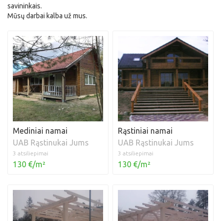
savininkais.
Mūsų darbai kalba už mus.
Mediniai namai
Rąstiniai namai
UAB Rąstinukai Jums
UAB Rąstinukai Jums
3 atsiliepimai
3 atsiliepimai
130 €/m²
130 €/m²