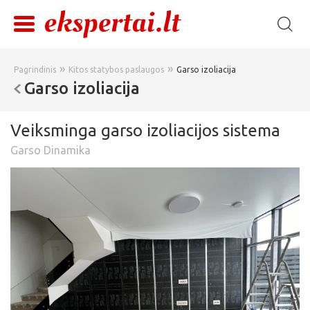
»
»
Pagrindinis
Kitos statybos paslaugos
Garso izoliacija
Garso izoliacija
Veiksminga garso izoliacijos sistema
Garso Dinamika