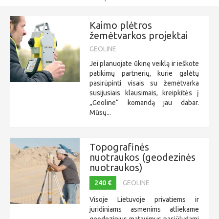
Kaimo plėtros
žemėtvarkos projektai
GEOLINE
Jei planuojate ūkinę veiklą ir ieškote
patikimų partnerių, kurie galėtų
pasirūpinti visais su žemėtvarka
susijusiais klausimais, kreipkitės į
„Geoline“ komandą jau dabar.
Mūsų...
Topografinės
nuotraukos (geodezinės
nuotraukos)
240 €
GEOLINE
Visoje Lietuvoje privatiems ir
juridiniams asmenims atliekame
geodezinius matavimus pasiūlydami