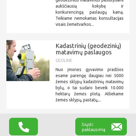
aukščiausią kokybę ir
konkurencingą paslaugų kainą.
Teikiame nemokamas konsultacijas
visais žemėtvarkos...
Kadastrinių (geodezinių)
matavimų paslaugos
GEOLINE
Nuo įmonės gyvavimo pradžios
esame parengę daugiau nei 5000
žemės sklypų kadastrinių matavimų
bylų, o tai sudaro beveik 10.000
hektarų žemės plotą. Atliekame
žemės sklypų, pastatų,...
Siųsti
paklausimą