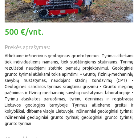
500 €/vnt.
Prekės aprašymas:
Atliekame inžinerinius geologinius grunto tyrimus. Tyrimai atliekami
tiek individualiems namams, tiek sudėtingiems statiniams. Tyrimų
rezultatai naudojami statinio pamatų projektavimui. Geologiniai
grunto tyrimai atliekami tokia apimtimi: • Gruntų fizinių-mechaninių
savybių nustatymas, naudojant statinį zondavimą (CPT) •
Geologinės sandaros tyrimas sraigtiniu gręžimu • Grunto mėginių
paėmimas ir fizinių-mechaninių savybių nustatymas laboratorijoje •
Tyrimų ataskaitos paruošimas, tyrimų derinimas ir registracija
Lietuvos geologijos tarnyboje Tyrimus atliekame greitai ir
kokybiškai, dirbame visoje Lietuvoje. Inžineriniai geologiniai tyrimai;
inžineriniai geologiniai grunto tyrimai; geologiniai grunto tyrimai;
grunto tyrimai