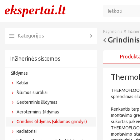
»
Pagrindinis
Inžine
Kategorijos
Grindinis
Produkta
Inžinerinės sistemos
Šildymas
Thermof
Katilai
THERMOFLOOR 
Šilumos siurbliai
sprendimas sil
Geoterminis šildymas
Renkantis tarp
Aeroterminis šildymas
montavimo grei
Grindinis šildymas (šildomos grindys)
sukurtas pakeis
THERMOFLOOR 
Radiatoriai
montavimo stan