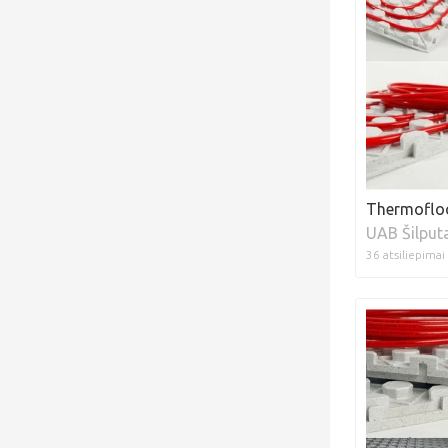
Thermofloo
UAB Šilput
36 atsiliepimai