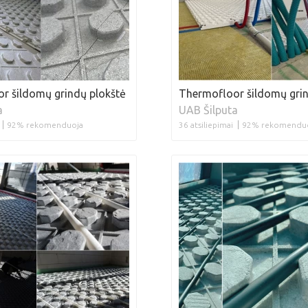
r šildomų grindų plokštė
Thermofloor šildomų grin
a
UAB Šilputa
92% rekomenduoja
36 atsiliepimai
92% rekomendu