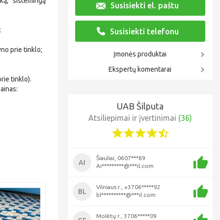
šką, sistemingą
Susisiekti el. paštu
:
Susisiekti telefonu
yno prie tinklo;
Įmonės produktai
Ekspertų komentarai
ie tinklo).
ainas:
UAB Šilputa
Atsiliepimai ir įvertinimai
(36)
Šiauliai, 0607***89
AI
Ai*********@***il.com
Vilniaus r., +3706*****92
BL
bl**********@***il.com
Molėtų r., 3706*****09