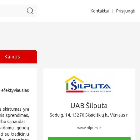
Kontaktai
|
Prisijungti
Kainos
fektyviausias
UAB Šilputa
s skirtumas yra
Sodų g. 14, 13270 Skaidiškių k., Vilniaus r.
nis sprendimas,
darbo sąnaudas.
ildomų grindų
www.silputa.lt
i su tradiciniu