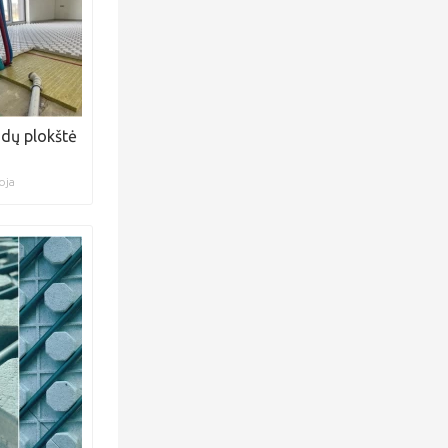
dų plokštė
oja