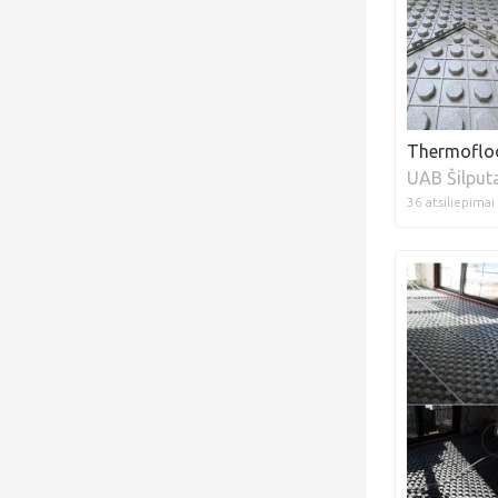
Thermofloo
UAB Šilput
36 atsiliepimai