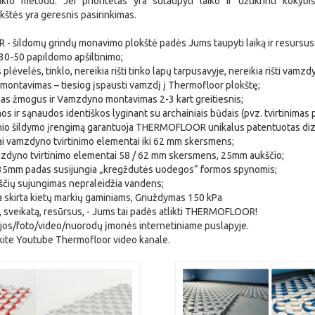
nklo metodu. Jei prioritetas yra sutaupyti laiko ir užtikrinti kokybi
kštės yra geresnis pasirinkimas.
šildomų grindų monavimo plokštė padės Jums taupyti laiką ir resursus
 30-50 papildomo apšiltinimo;
 plėvelės, tinklo, nereikia rišti tinko lapų tarpusavyje, nereikia rišti vamzd
 montavimas – tiesiog įspausti vamzdį į Thermofloor plokštę;
ienas žmogus ir Vamzdyno montavimas 2-3 kart greitiesnis;
s ir sąnaudos identiškos lyginant su archainiais būdais (pvz. tvirtinimas pr
nio šildymo įrengimą garantuoja THERMOFLOOR unikalus patentuotas diz
ai vamzdyno tvirtinimo elementai iki 62 mm skersmens;
mzdyno tvirtinimo elementai 58 / 62 mm skersmens, 25mm aukščio;
2/35mm padas susijungia „kregždutės uodegos“ formos spynomis;
ščių sujungimas nepraleidžia vandens;
va skirta kietų markių gaminiams, Griuždymas 150 kPa
ą, sveikatą, resūrsus, - Jums tai padės atlikti THERMOFLOOR!
jos/foto/video/nuorodų įmonės internetiniame puslapyje.
kite Youtube Thermofloor video kanale.