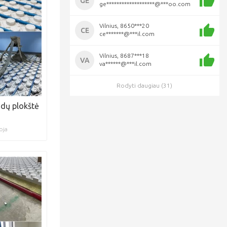
GE
ge*******************@***oo.com
Vilnius, 8650***20
CE
ce*******@***il.com
Vilnius, 8687***18
VA
va******@***il.com
Rodyti daugiau (31)
dų plokštė
oja