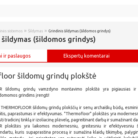
»
»
rinės sistemos
Šildymas
Grindinis šildymas (šildomos grindys)
 šildymas (šildomos grindys)
i ir paslaugos
Ekspertų komentarai
loor šildomų grindų plokštė
šildomų grindų vamzdyno montavimo plokštė yra pigiausias ir e
domomos grindims įrengti!
 THERMOFLOOR šildomų grindų plokščių ir senų archaiškų būdų, esmini
tis, paprastumas ir efektyvumas. "Thermofloor" plokštės yra modernes
ti tradicinį tinklą ir izoliacinę plėvelę, pagreitinant darbą ir sumažinant 
plokštės yra laikomos modernesniu, greitesniu ir efektyvesniu š
dartu, kuris supaprastina procesą ir sumažina klaidų tikimybę, palygint