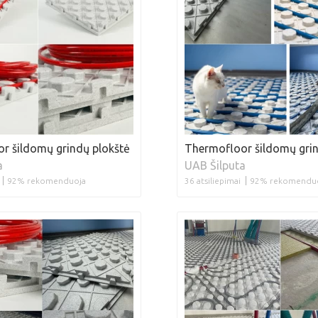
r šildomų grindų plokštė
Thermofloor šildomų grin
a
UAB Šilputa
92% rekomenduoja
36 atsiliepimai
92% rekomendu