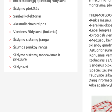
armatūrinio ti
Infraraudonųjų spindulių šildytuvai
montavimą, plo
Šildymo plokštės
THERMOFLOOR - 
Saulės kolektoriai
•Reikia mažiau
Akumuliacinės talpos
•Nereikia jokios
•Labai lengvas
Vandens šildytuvai (boileriai)
•Dirbti gali v
Šildymo sistemų įranga
•Medžiagų kaino
Sklandų grindi
Šilumos punktų įranga
·Aštuonbriauni
Šildymo sistemų montavimas ir
·Konusiniai va
priežiūra
·Izoliacinis 2
·Sandarus plok
Šildytuvai
·Speciali žalia
Taupysite laik
Daug informaci
Arba apsilanky