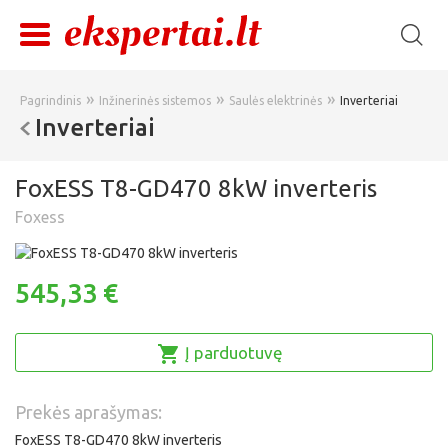
»
»
»
Pagrindinis
Inžinerinės sistemos
Saulės elektrinės
Inverteriai
Inverteriai
FoxESS T8-GD470 8kW inverteris
Foxess
545,33 €
Į parduotuvę
Prekės aprašymas:
FoxESS T8-GD470 8kW inverteris