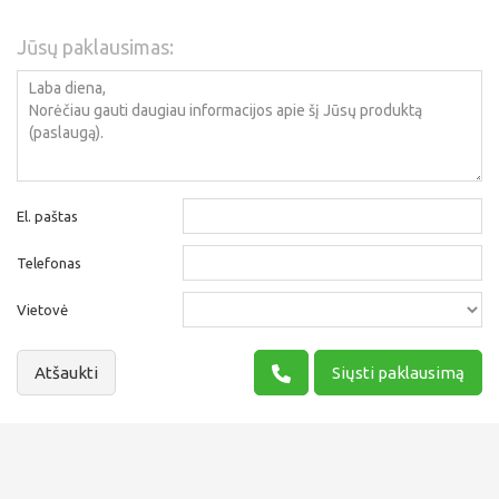
Jūsų paklausimas:
El. paštas
Telefonas
Vietovė
Atšaukti
Siųsti paklausimą