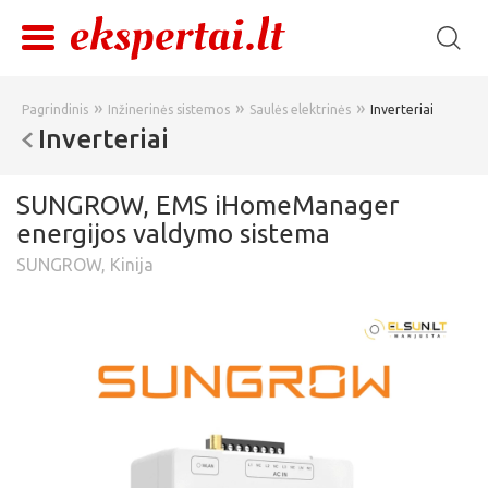
»
»
»
Pagrindinis
Inžinerinės sistemos
Saulės elektrinės
Inverteriai
Inverteriai
SUNGROW, EMS iHomeManager
energijos valdymo sistema
SUNGROW, Kinija