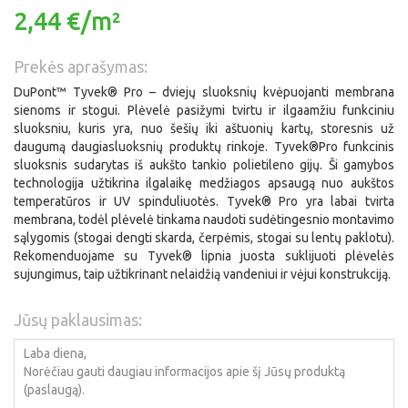
2,44 €/m²
Prekės aprašymas:
DuPont™ Tyvek® Pro – dviejų sluoksnių kvėpuojanti membrana
sienoms ir stogui. Plėvelė pasižymi tvirtu ir ilgaamžiu funkciniu
sluoksniu, kuris yra, nuo šešių iki aštuonių kartų, storesnis už
daugumą daugiasluoksnių produktų rinkoje. Tyvek®Pro funkcinis
sluoksnis sudarytas iš aukšto tankio polietileno gijų. Ši gamybos
technologija užtikrina ilgalaikę medžiagos apsaugą nuo aukštos
temperatūros ir UV spinduliuotės. Tyvek® Pro yra labai tvirta
membrana, todėl plėvelė tinkama naudoti sudėtingesnio montavimo
sąlygomis (stogai dengti skarda, čerpėmis, stogai su lentų paklotu).
Rekomenduojame su Tyvek® lipnia juosta suklijuoti plėvelės
sujungimus, taip užtikrinant nelaidžią vandeniui ir vėjui konstrukciją.
Jūsų paklausimas: