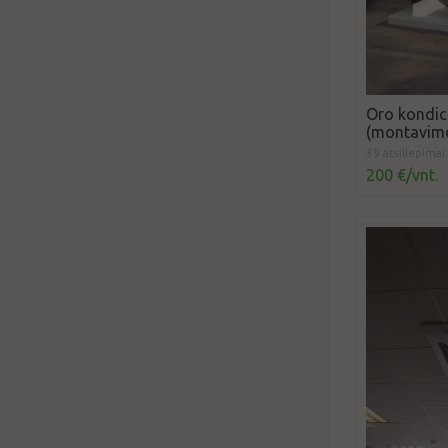
Oro kondic
(montavimo
39 atsiliepimai
200 €/vnt.