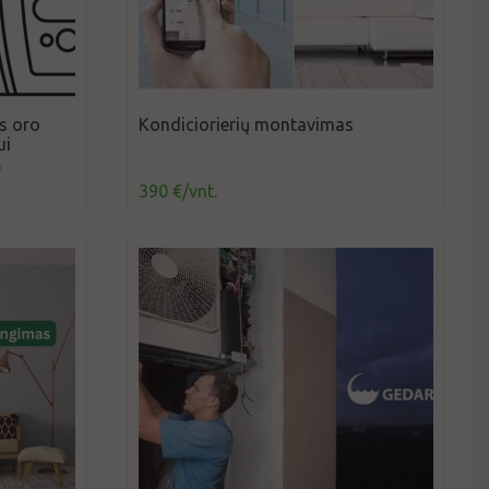
s oro
Kondiciorierių montavimas
ui
a
390 €/vnt.