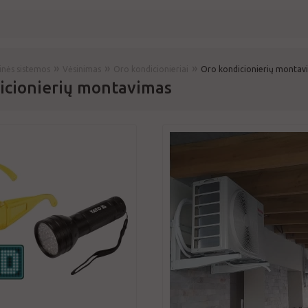
»
»
»
rinės sistemos
Vėsinimas
Oro kondicionieriai
Oro kondicionierių montav
icionierių montavimas