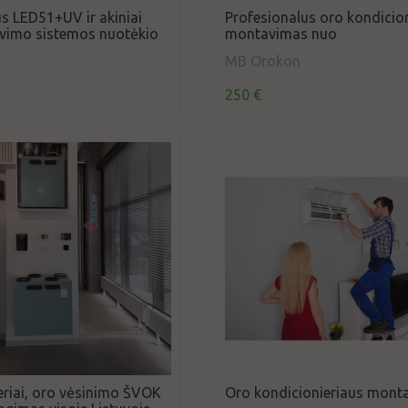
s LED51+UV ir akiniai
Profesionalus oro kondicion
vimo sistemos nuotėkio
montavimas nuo
MB Orokon
250 €
eriai, oro vėsinimo ŠVOK
Oro kondicionieriaus mont