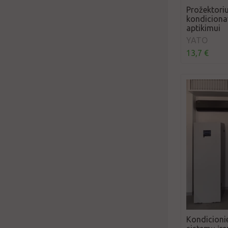
Prožektoriu
kondiciona
aptikimui
YATO
13,7 €
Kondicioni