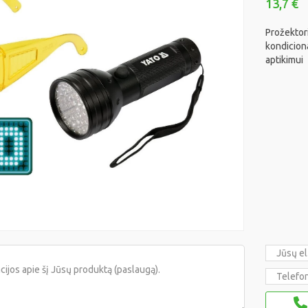
13,7 €
Prožekt
kondici
aptikimui
ionierių R134A pildymo
Oro kondicionavimo siste
išorinio bloko montavimo 
schema
200 €/vnt.