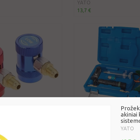
YATO
13,7 €
Prožek
ionierių R1234yf jungtys
Kondicionavimo sistemos 
akiniai
iniu sriegiu 2vnt.
aptikimo rinkinys su UV le
sistemo
29,59 €
YATO