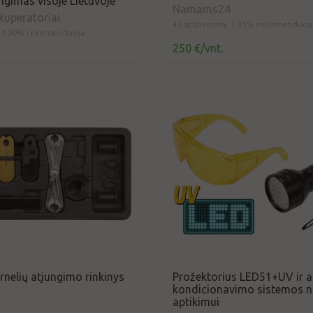
ngimas visoje Lietuvoje
Namams24
uperatoriai
43 atsiliepimai
91% rekomenduoj
100% rekomenduoja
250 €/vnt.
nelių atjungimo rinkinys
Prožektorius LED51+UV ir ak
kondicionavimo sistemos n
aptikimui