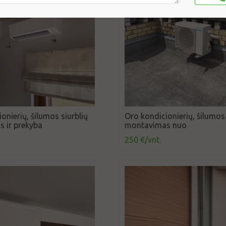
onierių, šilumos siurblių
Oro kondicionierių, šilumos 
 ir prekyba
montavimas nuo
250 €/vnt.