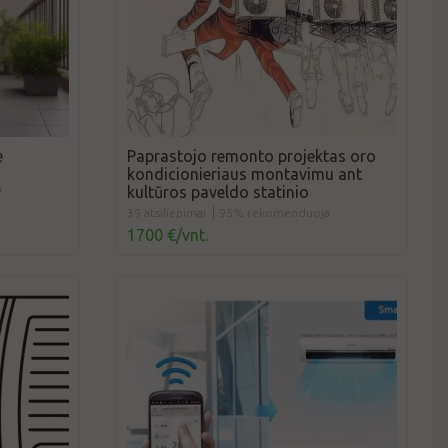
e
Paprastojo remonto projektas oro
kondicionieriaus montavimu ant
a
kultūros paveldo statinio
39 atsiliepimai
95% rekomenduoja
1700 €/vnt.