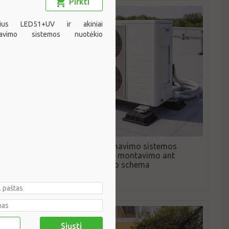
Pirkti
orius LED51+UV ir akiniai
onavimo sistemos nuotėkio
mos
Oro kondicionavimo sistemos
balkone
išorinio bloko montavimo ant
plokščio stogo schema
200 €/vnt.
Siųsti