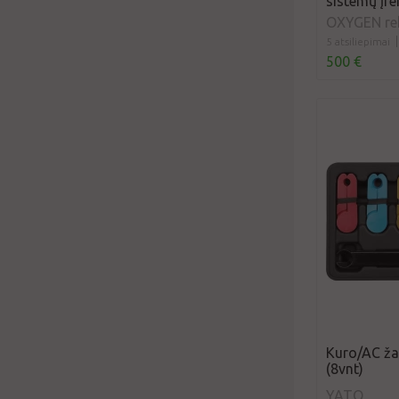
sistemų įre
OXYGEN rek
5 atsiliepimai
500 €
Kuro/AC žar
(8vnt)
YATO