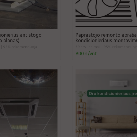
ionierius ant stogo
Paprastojo remonto apraša
 planas)
kondicionieriaus montavim
95% rekomenduoja
39 atsiliepimai
95% rekomenduoj
800 €/vnt.