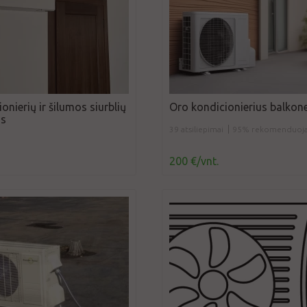
onierių ir šilumos siurblių
Oro kondicionierius balkon
as
39 atsiliepimai
95% rekomenduoj
200 €/vnt.