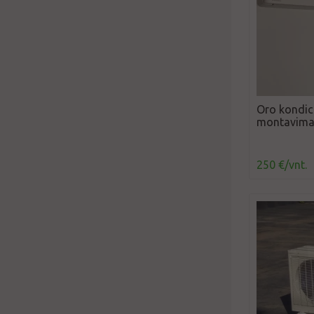
Oro kondici
montavim
250 €/vnt.