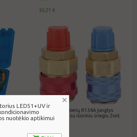
30,21 €
torius LED51+UV ir
nuotėkio
Oro kondicionierių R134A jungtys
 kondicionavimo
mpa
(varinės) 1/4" su išoriniu sriegiu 2vnt.
s nuotėkio aptikimui
7,01 €