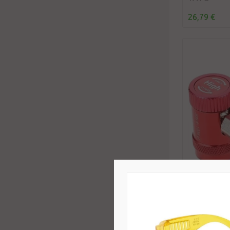
26,79 €
Oro kondic
1/4" su išor
15,34 €