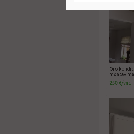
Oro kondici
montavimas
250 €/vnt.