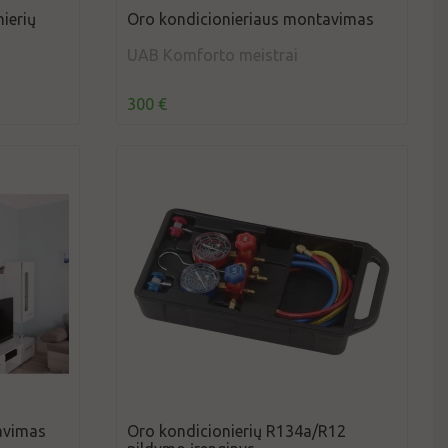
ierių
Oro kondicionieriaus montavimas
UAB Komforto meistrai
300 €
avimas
Oro kondicionierių R134a/R12