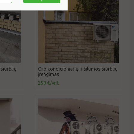
siurblių
Oro kondicionierių ir šilumos siurblių
įrengimas
250 €/vnt.