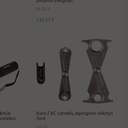
pildymo įrenginys
BLACK
a
132,37 €
iniai
Kuro / AC žarnelių atjungimo rinkinys
uotėkio
3vnt.
SATA