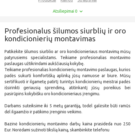
Atsiliepimai 0
Profesionalus šilumos siurblių ir oro
kondicionierių montavimas
Patikėkite šilumos siurblio ar oro kondicionieriaus montavimą mūsų
patyrusiems specialistams. Teikiame profesionalias montavimo
paslaugas užtikrindami aukščiausią kokybę.
Teikiame profesionalias kondicionierių montavimo paslaugas, kurios
padės sukurti komfortišką aplinką jūsų namuose ar biure. Mūsų
sertifikuoti ir ilgametę patirtį turintys kondicionierių meistrai padės
išsirinkti geriausią sprendimą, atitinkantį jūsų poreikius bei
pasirūpins kokybišku oro kondicionieriaus įrengimu.
Darbams suteiksime iki 5 metų garantiją, todėl galėsite būti ramūs
dėl ilgaamžio ir patikimo įrenginio veikimo.
Bazinė kondicionierių montavimo darbų kaina prasideda nuo 250
Eur. Norėdami sužinoti tikslią kainą, skambinkite telefonu