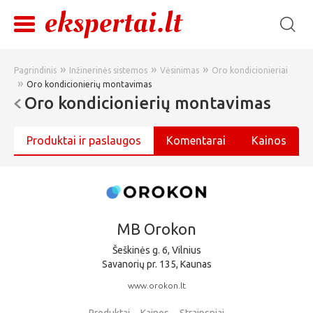
»
»
»
Pagrindinis
Inžinerinės sistemos
Vėsinimas
Oro kondicionieriai
»
Oro kondicionierių montavimas
Oro kondicionierių montavimas
Produktai ir paslaugos
Komentarai
Kainos
MB Orokon
Šeškinės g. 6, Vilnius
Savanorių pr. 135, Kaunas
www.orokon.lt
Produktai
Kainos
Straipsniai