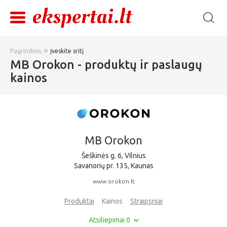
»
Pagrindinis
Įveskite sritį
MB Orokon - produktų ir paslaugų
kainos
MB Orokon
Šeškinės g. 6, Vilnius
Savanorių pr. 135, Kaunas
www.orokon.lt
Produktai
Kainos
Straipsniai
Atsiliepimai 0