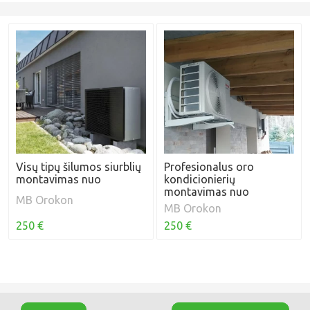
Visų tipų šilumos siurblių
Profesionalus oro
montavimas nuo
kondicionierių
montavimas nuo
MB Orokon
MB Orokon
250 €
250 €