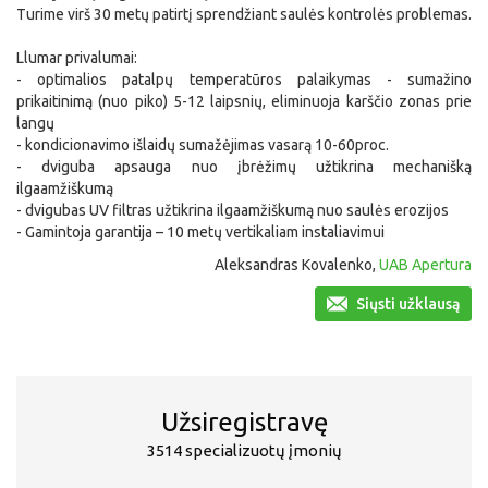
Turime virš 30 metų patirtį sprendžiant saulės kontrolės problemas.
Llumar privalumai:
- optimalios patalpų temperatūros palaikymas - sumažino
prikaitinimą (nuo piko) 5-12 laipsnių, eliminuoja karščio zonas prie
langų
- kondicionavimo išlaidų sumažėjimas vasarą 10-60proc.
- dviguba apsauga nuo įbrėžimų užtikrina mechanišką
ilgaamžiškumą
- dvigubas UV filtras užtikrina ilgaamžiškumą nuo saulės erozijos
- Gamintoja garantija – 10 metų vertikaliam instaliavimui
Aleksandras Kovalenko,
UAB Apertura
Siųsti užklausą
Užsiregistravę
3514 specializuotų įmonių