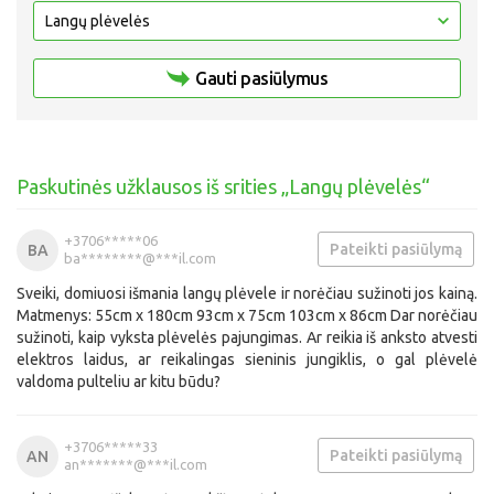
Gauti pasiūlymus
Paskutinės užklausos iš srities „Langų plėvelės“
+3706*****06
Pateikti pasiūlymą
BA
ba********@***il.com
Sveiki, domiuosi išmania langų plėvele ir norėčiau sužinoti jos kainą.
Matmenys: 55cm x 180cm 93cm x 75cm 103cm x 86cm Dar norėčiau
sužinoti, kaip vyksta plėvelės pajungimas. Ar reikia iš anksto atvesti
elektros laidus, ar reikalingas sieninis jungiklis, o gal plėvelė
valdoma pulteliu ar kitu būdu?
+3706*****33
Pateikti pasiūlymą
AN
an*******@***il.com