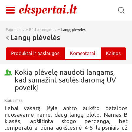
»
»
Pagrindinis
Būsto įrengimas
Langų plėvelės
Langų plėvelės
Produktai ir paslaugos
Komentarai
Kainos
Kokią plėvelę naudoti langams,
kad sumažint saulės daromą UV
poveikį
Klausimas:
Labai vasarą įšyla antro aukšto patalpos
nuosavame name, daug langų ploto. Namas B
klasės, apšiltinta stogo perdanga, bet
temperatūra būna aukštesnė 4-5 laipsniais už