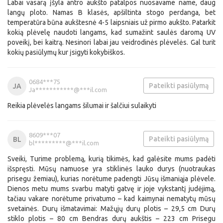
Labai vasarą įšyla antro aukšto patalpos nuosavame name, daug
langų ploto. Namas B klasės, apšiltinta stogo perdanga, bet
temperatūra būna aukštesnė 4-5 laipsniais už pirmo aukšto. Patarkit
kokią plėvelę naudoti langams, kad sumažint saulės daromą UV
poveikį, bei kaitrą. Nesinori labai jau veidrodinės plėvelės. Gal turit
kokių pasiūlymų kur įsigyti kokybiškos.
0684***75
Pateikti pasiūlymą
JA
Ja***********@***il.com
Reikia plėvelės langams šilumai ir šalčiui sulaikyti
8609***07
Pateikti pasiūlymą
BL
bl*********@***il.com
Sveiki, Turime problemą, kurią tikimės, kad galėsite mums padėti
išspręsti. Mūsų namuose yra stiklinės lauko durys (nuotraukas
prisegu žemiau), kurias norėtume padengti Jūsų išmaniąja plėvele.
Dienos metu mums svarbu matyti gatvę ir joje vykstantį judėjimą,
tačiau vakare norėtume privatumo – kad kaimynai nematytų mūsų
svetainės. Durų išmatavimai: Mažųjų durų plotis – 29,5 cm Durų
stiklo plotis – 80 cm Bendras durų aukštis – 223 cm Prisegu