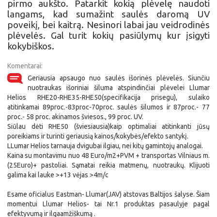
pirmo aukšto. Patarkit kokią plėvelę naudoti
langams, kad sumažint saulės daromą UV
poveikį, bei kaitrą. Nesinori labai jau veidrodinės
plėvelės. Gal turit kokių pasiūlymų kur įsigyti
kokybiškos.
Komentarai:
Geriausia apsaugo nuo saulės išorinės plėvelės. Siunčiu
nuotraukas išoriniai šiluma atspindinčiai plėvelei Llumar
Helios RHE20-RHE35-RHE50(specifikacija prisegu), sulaiko
atitinkamai 89proc.-83proc-70proc. saulės šilumos ir 87proc.- 77
proc.- 58 proc. akinamos šviesos., 99 proc. UV.
Siūlau dėti RHE50 (šviesiausia)kaip optimaliai atitinkanti jūsų
poreikiams ir turinti geriausią kainos/kokybės/efekto santykį.
LLumar Helios tarnauja dvigubai ilgiau, nei kitų gamintojų analogai.
Kaina su montavimu nuo 48 Euro/m2+PVM + transportas Vilniaus m.
(25Euro)+ pastoliai. Sąmatai reikia matmenų, nuotraukų. Klijuoti
galima kai lauke >+13 vėjas >4m/c
Esame oficialus Eastman- Llumar(JAV) atstovas Baltijos šalyse. Šiam
momentui Llumar Helios- tai Nr.1 produktas pasaulyje pagal
efektyvumą ir ilgaamžiškumą .