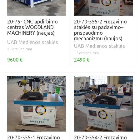
20-75- CNC apdirbimo
20-70-555-2 Frezavimo
centras WOODLAND
staklės su padavimo–
MACHINERY (naujas)
prispaudimo
mechanizmu (naujos)
UAB Medienos staklės
UAB Medienos staklės
15 atsiliepimai
15 atsiliepimai
9600 €
2490 €
20-70-555-1 Frezavimo
20-70-554-2 Frezavimo