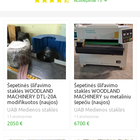
Atsiliepimai 15
Šepetinės šlifavimo
Šepetinės šlifavimo
staklės WOODLAND
staklės WOODLAND
MACHINERY DTL-20A
MACHINERY su metaliniu
modifikuotos (naujos)
šepečiu (naujos)
UAB Medienos staklės
UAB Medienos staklės
15 atsiliepimai
15 atsiliepimai
2050 €
6700 €