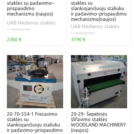
staklės su padavimo–
staklės su
prispaudimo
slankiojančiuoju staliuku
mechanizmu (naujos)
ir padavimo–prispaudimo
mechanizmu(naujos)
UAB Medienos staklės
UAB Medienos staklės
15 atsiliepimai
15 atsiliepimai
2360 €
3190 €
20-70-554-1 Frezavimo
20-29- Šepetinės
staklės su
šlifavimo staklės
slankiojančiuoju staliuku
WOODLAND MACHINERY
ir padavimo–prispaudimo
(naujos)