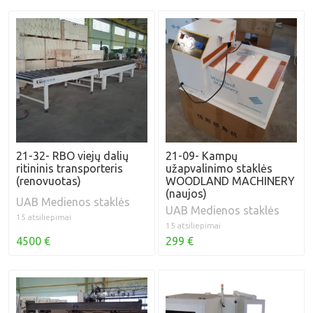
21-32- RBO viejų dalių
21-09- Kampų
ritininis transporteris
užapvalinimo staklės
(renovuotas)
WOODLAND MACHINERY
(naujos)
UAB Medienos staklės
UAB Medienos staklės
15 atsiliepimai
15 atsiliepimai
4500 €
299 €