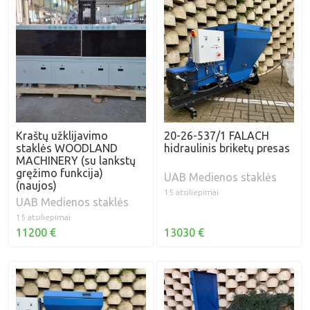
Kraštų užklijavimo
20-26-537/1 FALACH
staklės WOODLAND
hidraulinis briketų presas
MACHINERY (su lankstų
gręžimo funkcija)
UAB Medienos staklės
(naujos)
15 atsiliepimai
UAB Medienos staklės
15 atsiliepimai
11200 €
13030 €