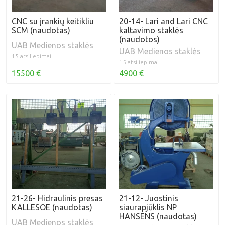
CNC su įrankių keitikliu
20-14- Lari and Lari CNC
SCM (naudotas)
kaltavimo staklės
(naudotos)
UAB Medienos staklės
UAB Medienos staklės
15 atsiliepimai
15 atsiliepimai
15500 €
4900 €
21-26- Hidraulinis presas
21-12- Juostinis
KALLESOE (naudotas)
siaurapjūklis NP
HANSENS (naudotas)
UAB Medienos staklės