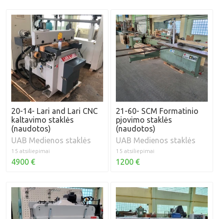
20-14- Lari and Lari CNC
21-60- SCM Formatinio
kaltavimo staklės
pjovimo staklės
(naudotos)
(naudotos)
UAB Medienos staklės
UAB Medienos staklės
15 atsiliepimai
15 atsiliepimai
4900 €
1200 €