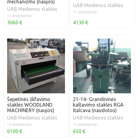
mechanizmu (naujos)
UAB Medienos staklės
UAB Medienos staklės
15 atsiliepimai
15 atsiliepimai
3060 €
4130 €
Šepetinės šlifavimo
21-14- Grandininės
staklės WOODLAND
kaltavimo staklės RGA
MACHINERY (naujos)
Italcava (naudotos)
UAB Medienos staklės
UAB Medienos staklės
15 atsiliepimai
15 atsiliepimai
6100 €
650 €