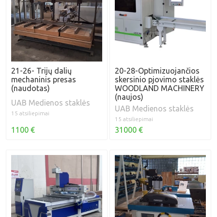
21-26- Trijų dalių
20-28-Optimizuojančios
mechaninis presas
skersinio pjovimo staklės
(naudotas)
WOODLAND MACHINERY
(naujos)
UAB Medienos staklės
UAB Medienos staklės
15 atsiliepimai
15 atsiliepimai
1100 €
31000 €