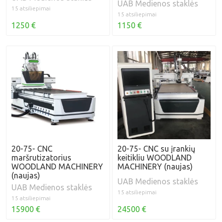
UAB Medienos staklės
15 atsiliepimai
15 atsiliepimai
1250 €
1150 €
20-75- CNC
20-75- CNC su įrankių
maršrutizatorius
keitikliu WOODLAND
WOODLAND MACHINERY
MACHINERY (naujas)
(naujas)
UAB Medienos staklės
UAB Medienos staklės
15 atsiliepimai
15 atsiliepimai
15900 €
24500 €