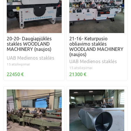
20-20- Daugiapjūklės
21-16- Keturpusio
staklės WOODLAND
obliavimo staklės
MACHINERY (naujos)
WOODLAND MACHINERY
(naujos)
UAB Medienos staklės
UAB Medienos staklės
15 atsiliepimai
15 atsiliepimai
22450 €
21300 €