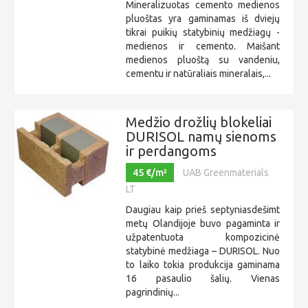
Mineralizuotas cemento medienos
pluoštas yra gaminamas iš dviejų
tikrai puikių statybinių medžiagų -
medienos ir cemento. Maišant
medienos pluoštą su vandeniu,
cementu ir natūraliais mineralais,...
Medžio drožlių blokeliai
DURISOL namų sienoms
ir perdangoms
45 €/m²
UAB Greenmaterials
LT
Daugiau kaip prieš septyniasdešimt
metų Olandijoje buvo pagaminta ir
užpatentuota kompozicinė
statybinė medžiaga – DURISOL. Nuo
to laiko tokia produkcija gaminama
16 pasaulio šalių. Vienas
pagrindinių...