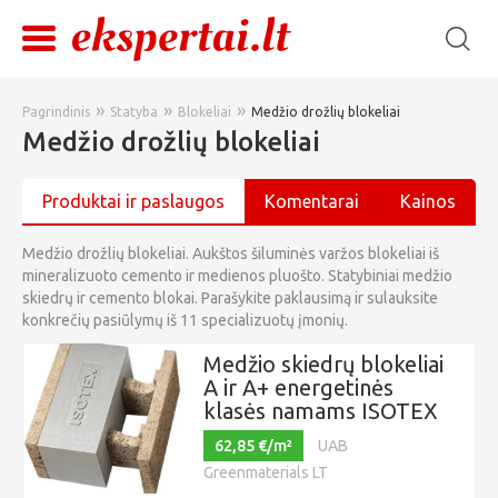
»
»
»
Pagrindinis
Statyba
Blokeliai
Medžio drožlių blokeliai
Medžio drožlių blokeliai
Produktai ir paslaugos
Komentarai
Kainos
Medžio drožlių blokeliai. Aukštos šiluminės varžos blokeliai iš
mineralizuoto cemento ir medienos pluošto. Statybiniai medžio
skiedrų ir cemento blokai. Parašykite paklausimą ir sulauksite
konkrečių pasiūlymų iš 11 specializuotų įmonių.
Medžio skiedrų blokeliai
A ir A+ energetinės
klasės namams ISOTEX
62,85 €/m²
UAB
Greenmaterials LT