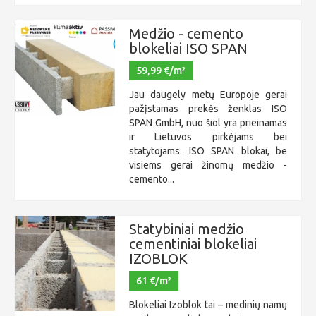
Medžio - cemento
blokeliai ISO SPAN
59,99 €/m²
Jau daugely metų Europoje gerai
pažįstamas prekės ženklas ISO
SPAN GmbH, nuo šiol yra prieinamas
ir Lietuvos pirkėjams bei
statytojams. ISO SPAN blokai, be
visiems gerai žinomų medžio -
cemento...
Statybiniai medžio
cementiniai blokeliai
IZOBLOK
61 €/m²
Blokeliai Izoblok tai – medinių namų