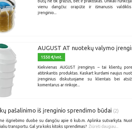
būtų ne tik gražus, bet ir praktiškas. Unikali funkcij
vienu dangčiu: orapūtė ir išmanusis valdiklis
įrenginio...
AUGUST AT nuotekų valymo įrengin
1550 €/vnt.
Kiekvienas AUGUST įrenginys – tai klientų porei
atitinkantis produktas. Kaskart kurdami naujus nu
įrenginius diskutuojame su klientais bei atsi
komentarus ar rinkoje...
ų pašalinimo iš įrenginio sprendimo būdai
(2)
nė išgriebimo duobė su dangčiu apie 6 kub.m. Aplinka sutvarkyta. Nu
liu transportu. Gal yra koks kitoks sprendimas?
Žiūrėti daugiau...