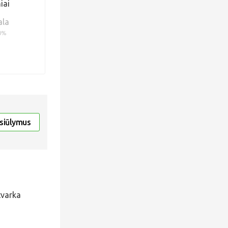
iai
ala
0%
asiūlymus
tvarka