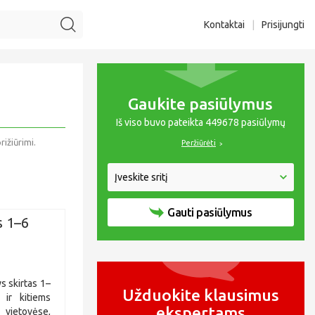
Kontaktai
|
Prisijungti
Gaukite pasiūlymus
Iš viso buvo pateikta 449678 pasiūlymų
ižiūrimi.
Peržiūrėti
Gauti pasiūlymus
s 1–6
 skirtas 1–
Užduokite klausimus
ir kitiems
ekspertams
 vietovėse,