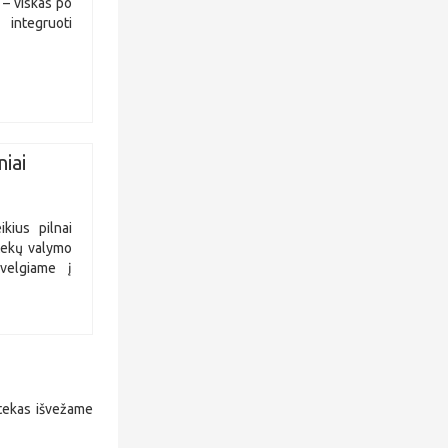
a – viskas po
 integruoti
iai
kius pilnai
otekų valymo
žvelgiame į
otekas išvežame