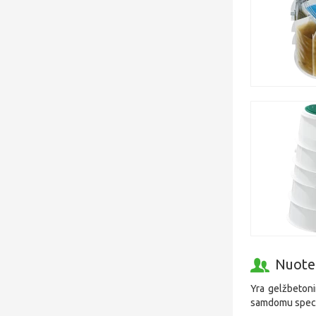
Nuotek
Yra gelžbetoni
samdomu specia