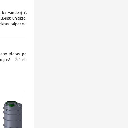
arba vandenį iš
uleisti unitazo,
inktas talpose?
vieno plotas po
zacijos?
Žiūrėti