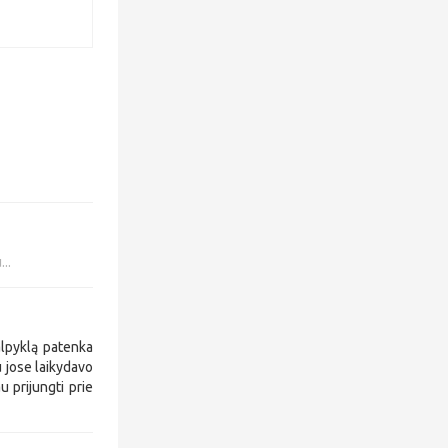
...
alpyklą patenka
u jose laikydavo
u prijungti prie