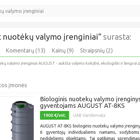
 nuotėkų valymo įrenginiai
“
surasta:
Komentarų (13)
Kainų (9)
Straipsnių (2)
tekų valymo įrenginiai AUGUST - aukšta valymo kokybė, ekologiški ir lengvai pr
otos įmonės
Biologinis nuotekų valymo įrenginy
gyventojams AUGUST AT-8KS
1900 €/vnt.
UAB Vandenvala
AUGUST AT-8KS biologinis nuotekų valymo įrenginys
6 gyventojų individualiems namams, sodyboms 
nedideliems objektams. Tai patikimas sprendimas