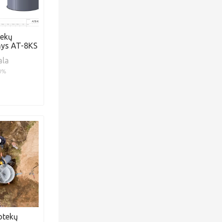
ekų
nys AT-8KS
ala
0%
otekų