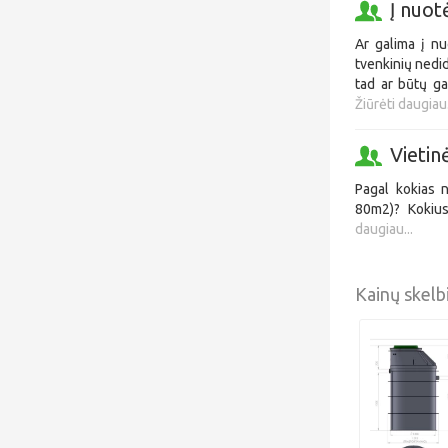
Į nuot
Ar galima į nu
tvenkinių nedid
tad ar būtų ga
Žiūrėti daugiau.
Vietin
Pagal kokias n
80m2)? Kokius
daugiau...
Kainų skelb