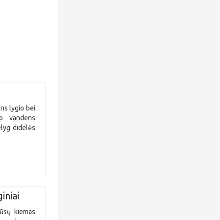
ns lygio bei
io vandens
elyg didelės
niai
jūsų kiemas