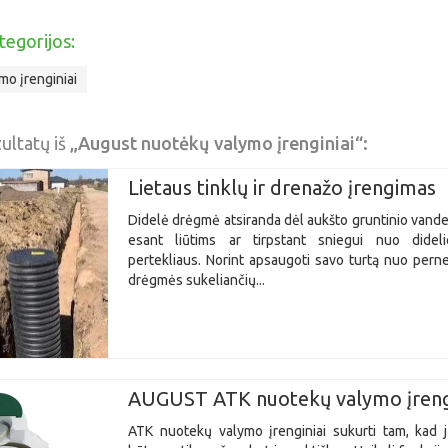
tegorijos:
mo įrenginiai
ultatų iš
„August nuotėkų valymo įrenginiai“:
Lietaus tinklų ir drenažo įrengimas
Didelė drėgmė atsiranda dėl aukšto gruntinio vande
esant liūtims ar tirpstant sniegui nuo didel
pertekliaus. Norint apsaugoti savo turtą nuo pern
drėgmės sukeliančių...
AUGUST ATK nuotekų valymo įrengi
ATK nuotekų valymo įrenginiai sukurti tam, kad 