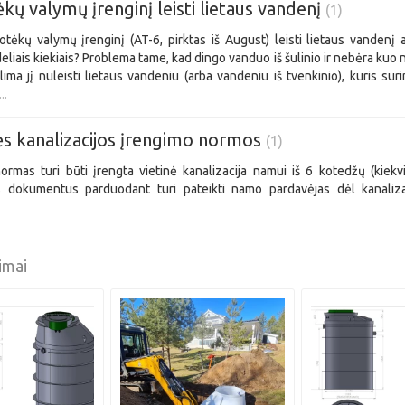
ėkų valymų įrenginį leisti lietaus vandenį
(1)
otėkų valymų įrenginį (AT-6, pirktas iš August) leisti lietaus vandenį 
eliais kiekiais? Problema tame, kad dingo vanduo iš šulinio ir nebėra kuo n
lima jį nuleisti lietaus vandeniu (arba vandeniu iš tvenkinio), kuris sur
..
ės kanalizacijos įrengimo normos
(1)
ormas turi būti įrengta vietinė kanalizacija namui iš 6 kotedžų (kiek
 dokumentus parduodant turi pateikti namo pardavėjas dėl kanali
imai