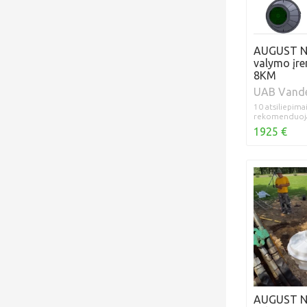
AUGUST N
valymo įre
8KM
UAB Vande
10 atsiliepima
rekomenduoj
1925 €
AUGUST N