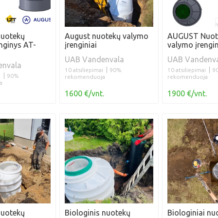
uotekų
August nuotekų valymo
AUGUST Nuot
nginys AT-
įrenginiai
valymo įrengi
UAB Vandenvala
UAB Vandenv
nvala
10 atsiliepimai
90%
10 atsiliepimai
9
i
90%
rekomenduoja
rekomenduoja
a
1600 €/vnt.
1900 €/vnt.
uotekų
Biologinis nuotekų
Biologiniai nu