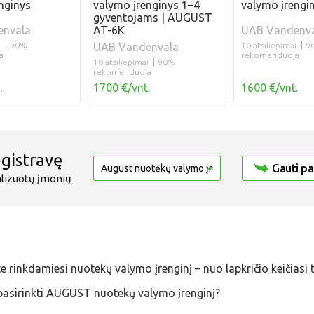
nginys
valymo įrenginys 1–4
valymo įrengin
gyventojams | AUGUST
nvala
AT-6K
UAB Vandenv
i
90%
UAB Vandenvala
10 atsiliepimai
9
a
rekomenduoja
10 atsiliepimai
90%
rekomenduoja
.
1700 €/vnt.
1600 €/vnt.
egistravę
Gauti p
alizuotų įmonių
e rinkdamiesi nuotekų valymo įrenginį – nuo lapkričio keičiasi 
pasirinkti AUGUST nuotekų valymo įrenginį?