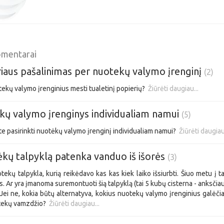
omentarai
iaus pašalinimas per nuotekų valymo įrenginį
(2)
tekų valymo įrenginius mesti tualetinį popierių?
Žiūrėti daugiau...
ų valymo įrenginys individualiam namui
(5)
te pasirinkti nuotėkų valymo įrenginį individualiam namui?
Žiūrėti daugiau
ėkų talpyklą patenka vanduo iš išorės
(3)
ekų talpykla, kurią reikėdavo kas kas kiek laiko išsiurbti. Šiuo metu į t
s. Ar yra įmanoma suremontuoti šią talpyklą (tai 5 kubų cisterna - anksčia
Jei ne, kokia būtų alternatyva, kokius nuotekų valymo įrenginius galėčia
tekų vamzdžio?
Žiūrėti daugiau...