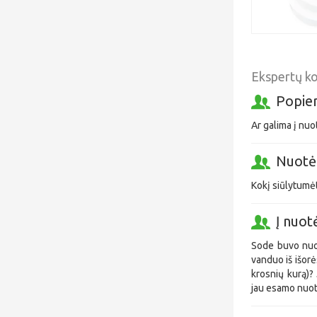
Ekspertų k
Popier
Ar galima į nuo
Nuotėk
Kokį siūlytumė
Į nuot
Sode buvo nuot
vanduo iš išorė
krosnių kurą)? 
jau esamo nuo