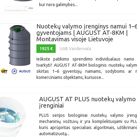
kur nėra galimybės...
Nuotekų valymo įrenginys namui 1–
gyventojams | AUGUST AT-8KM |
Montavimas visoje Lietuvoje
1925 €
UAB Vandenvala
Ieškote patikimo sprendimo individualaus namo
tvarkyti? AUGUST AT-8KM biologinis nuotekų valym
skirtas 1–6 gyventojų namams, sodyboms ar 
komerciniams objektams, kuriuose...
AUGUST AT PLUS nuotekų valymo
įrenginiai
PLUS serijos biologiniai nuotekų valymo įrengi
mechaninių vožtuvų ir yra komplektuojami su PLUS
kuris aprūpintas specialiais algoritmais, užtikrinanč
automatizuotą...