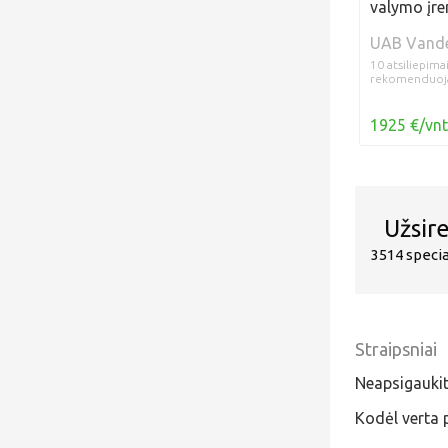
valymo įre
UAB Vande
10 atsiliepima
rekomenduoj
1925 €/vnt
Užsir
3514 speci
Straipsniai
Neapsigaukit
Kodėl verta 