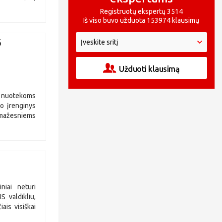
Registruotų ekspertų 3514
Iš viso buvo užduota 153974 klausimų
6
Užduoti klausimą
 nuotekoms
o įrenginys
mažesniems
niai neturi
 valdikliu,
iais visiškai