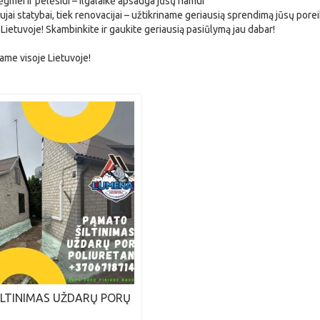
gmei ir pelėsiui – ilgalaikė apsauga jūsų namui
ujai statybai, tiek renovacijai – užtikriname geriausią sprendimą jūsų pore
Lietuvoje! Skambinkite ir gaukite geriausią pasiūlymą jau dabar!
ame visoje Lietuvoje!
ILTINIMAS UŽDARŲ PORŲ