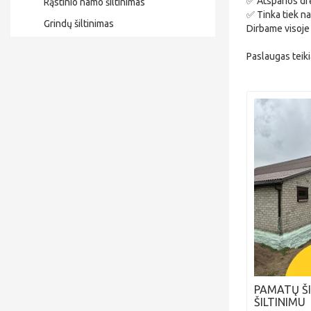
✅ Atsparios drė
Rąstinio namo šiltinimas
✅ Tinka tiek na
Grindų šiltinimas
Dirbame visoje 
Paslaugas teiki
PAMATŲ Š
ŠILTINIMU