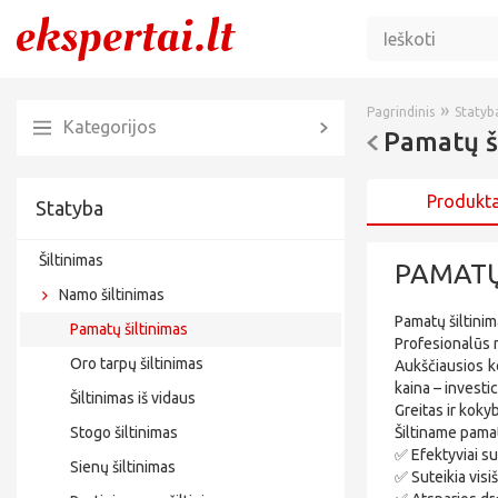
»
Pagrindinis
Statyb
Kategorijos
Pamatų š
Produkta
Statyba
Šiltinimas
PAMATŲ
Namo šiltinimas
Pamatų šiltini
Pamatų šiltinimas
Profesionalūs m
Oro tarpų šiltinimas
Aukščiausios 
kaina – investic
Šiltinimas iš vidaus
Greitas ir koky
Stogo šiltinimas
Šiltiname pama
✅ Efektyviai s
Sienų šiltinimas
✅ Suteikia visi