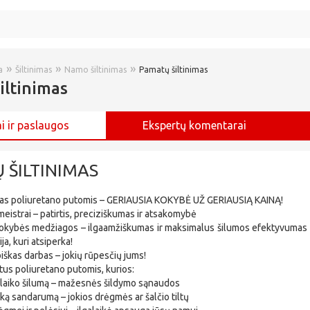
»
»
»
a
Šiltinimas
Namo šiltinimas
Pamatų šiltinimas
iltinimas
i ir paslaugos
Ekspertų komentarai
 ŠILTINIMAS
mas poliuretano putomis – GERIAUSIA KOKYBĖ UŽ GERIAUSIĄ KAINĄ!
eistrai – patirtis, preciziškumas ir atsakomybė
kokybės medžiagos – ilgaamžiškumas ir maksimalus šilumos efektyvumas
ija, kuri atsiperka!
biškas darbas – jokių rūpesčių jums!
tus poliuretano putomis, kurios:
ulaiko šilumą – mažesnės šildymo sąnaudos
šką sandarumą – jokios drėgmės ar šalčio tiltų