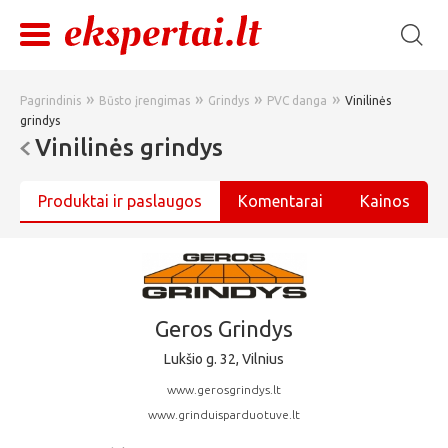
»
»
»
»
Pagrindinis
Būsto įrengimas
Grindys
PVC danga
Vinilinės
grindys
Vinilinės grindys
Produktai ir paslaugos
Komentarai
Kainos
Geros Grindys
Lukšio g. 32, Vilnius
www.gerosgrindys.lt
www.grinduisparduotuve.lt