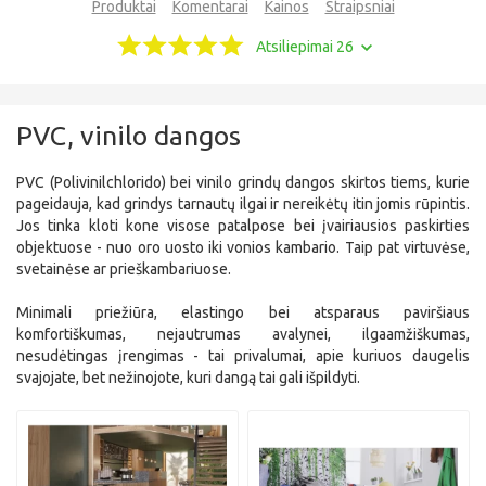
Produktai
Komentarai
Kainos
Straipsniai
Atsiliepimai 26
PVC, vinilo dangos
PVC (Polivinilchlorido) bei vinilo grindų dangos skirtos tiems, kurie
pageidauja, kad grindys tarnautų ilgai ir nereikėtų itin jomis rūpintis.
Jos tinka kloti kone visose patalpose bei įvairiausios paskirties
objektuose - nuo oro uosto iki vonios kambario. Taip pat virtuvėse,
svetainėse ar prieškambariuose.
Minimali priežiūra, elastingo bei atsparaus paviršiaus
komfortiškumas, nejautrumas avalynei, ilgaamžiškumas,
nesudėtingas įrengimas - tai privalumai, apie kuriuos daugelis
svajojate, bet nežinojote, kuri dangą tai gali išpildyti.