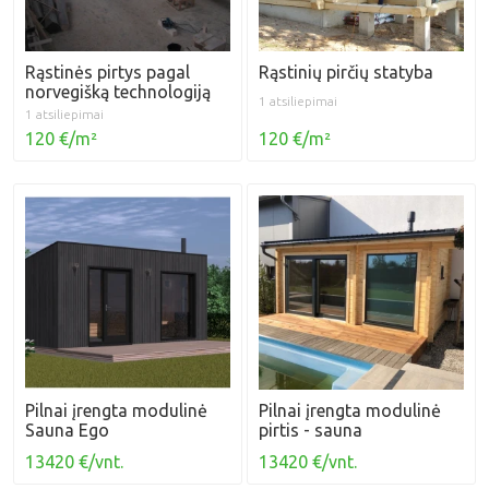
Rąstinės pirtys pagal
Rąstinių pirčių statyba
norvegišką technologiją
1 atsiliepimai
1 atsiliepimai
120 €/m²
120 €/m²
Pilnai įrengta modulinė
Pilnai įrengta modulinė
Sauna Ego
pirtis - sauna
13420 €/vnt.
13420 €/vnt.