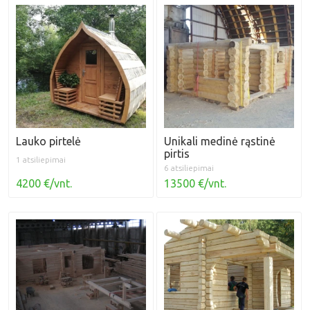
Lauko pirtelė
Unikali medinė rąstinė
pirtis
1 atsiliepimai
6 atsiliepimai
4200 €/vnt.
13500 €/vnt.