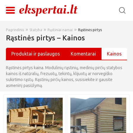
»
»
»
Pagrindinis
Statyba
Rąstiniai namai
Rąstinės pirtys
Rąstinės pirtys – Kainos
Produktai ir paslaugos
Komentarai
Kainos
Rąstinės pirtys kaina. Modulinių rąstinių, medinių pirčių statybos
kainos iš natūralių, frezuotų, tekintų, klijuotų ar norvegiško
sukirtimo rąstų. Rąstinių pirčių kainos, susisiekite ir gausite
asmeninį pasiūlymą.