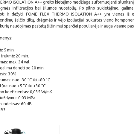
RMO ISOLATION A++ greito kietėjimo medžiaga suformuojanti sluoksnį,
gmės infiltracijos bei šilumos nuostolių. Po pilno sukietėjimo, galima pj
nkuoti ir dažyti. FOME FLEX THERMO ISOLATION A++ yra vienas iš ef
rendimų šalčio tiltų, drėgmės ir vėjo izoliacijai, sukurtas vieno kompone
kurių naudojimas pastatų šiltinimui sparčiai populiarėja ir auga visame pas
omenys:
: 5 min.
 trukmė: 20 min.
imas: max. 24 val.
 galima dengti po 20 min.
asis: 30%
rumas: nuo -30 °C iki +80 °C
ūra: nuo +5 °C iki +30 °C
umo koeficientas: 0,035 W/mK
iuždymui: 0,03 MPa
o indeksas: 60 dB
 B3