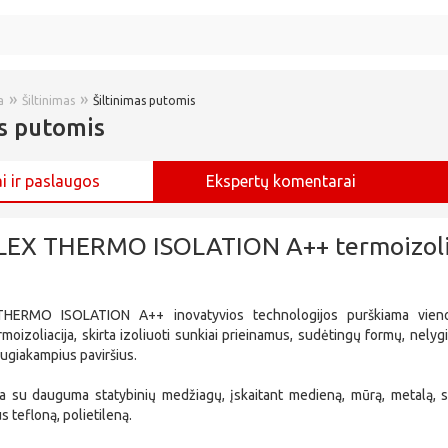
»
»
a
Šiltinimas
Šiltinimas putomis
as putomis
i ir paslaugos
Ekspertų komentarai
EX THERMO ISOLATION A++ termoizoli
ERMO ISOLATION A++ inovatyvios technologijos purškiama vie
moizoliacija, skirta izoliuoti sunkiai prieinamus, sudėtingų formų, nelygiu
augiakampius paviršius.
ba su dauguma statybinių medžiagų, įskaitant medieną, mūrą, metalą, st
s tefloną, polietileną.