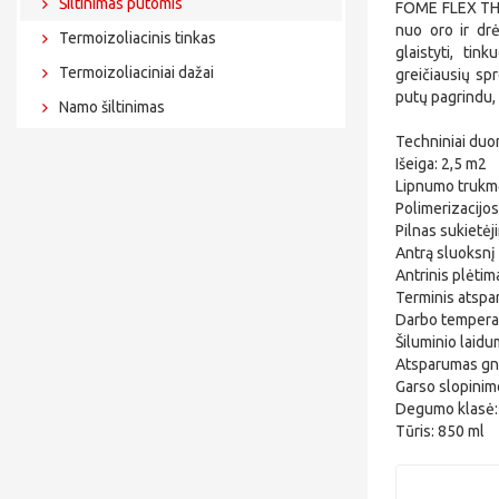
Šiltinimas putomis
FOME FLEX THE
nuo oro ir drė
Termoizoliacinis tinkas
glaistyti, ti
Termoizoliaciniai dažai
greičiausių sp
putų pagrindu, 
Namo šiltinimas
Techniniai du
Išeiga: 2,5 m2
Lipnumo trukmė
Polimerizacijos
Pilnas sukietėj
Antrą sluoksnį
Antrinis plėtim
Terminis atspa
Darbo temperat
Šiluminio laid
Atsparumas gn
Garso slopinim
Degumo klasė:
Tūris: 850 ml