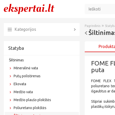
»
Pagrindinis
Statyb
Kategorijos
Šiltinim
Produkta
Statyba
Šiltinimas
FOME FL
Mineralinė vata
puta
Putų polistirenas
FOME FLEX TH
Ekovata
poliuretano ter
išgaubtus ar d
Medžio vata
Medžio plaušo plokštės
Stipriai sukim
plastikų išskyru
Poliuretano plokštės