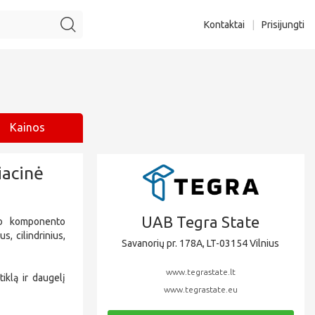
Kontaktai
|
Prisijungti
Kainos
acinė
UAB Tegra State
no komponento
s, cilindrinius,
Savanorių pr. 178A, LT-03154 Vilnius
www.tegrastate.lt
iklą ir daugelį
www.tegrastate.eu