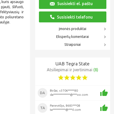
 kuris apsaugo
Susisiekti el. paštu
auti, šlifuoti,
ektyviausių ir
Susisiekti telefonu
nto poliuretano
aulyje.
Įmonės produktai
Ekspertų komentarai
Straipsniai
UAB Tegra State
Atsiliepimai ir įvertinimai
(8)
Biržai, +3706*****80
DA
da*************@***oo.com
Panevėžys, 8683***08
TA
ta**********@***il.com