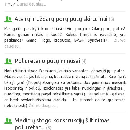
1 m3?
Žiūrėti daugiau...
Atvirų ir uždarų porų putų skirtumai
(6)
Kas galite pasakyti, kuo skiriasi atvirų porų ir uždarų porų putos?
Kurias geriau rinktis ir kodėl? Kokios firmos is išvardintų yra
patikimos? Gamo, Togo, Izoputos, BASF, Synthezia?
Žiūrėti
daugiau...
Poliuretano putų minusai
(4)
Noriu šiltinti stogą. Domiuosi įvairiais variantas, vienas iš jų - putos.
Matau visi čia jas labai giria, bet radau ir vieną tokią žinutę. Kaip čia iš
tikrųjų yra? (Truputį atsargiau su putomis. Jos gaunamos maišant
izocionatą ir poliolį. Izocionatas yra labai nuodingas ir įtrauktas į
nuodingų medžiagų pagal toksiškumą sąrašą. Jei nelaimė - gaisras,
ar bent svylant išsiskiria cianidai - tai tuomet galite greitosios
nebekviesti.)
Žiūrėti daugiau...
Medinių stogo konstrukcijų šiltinimas
poliuretanu
(5)