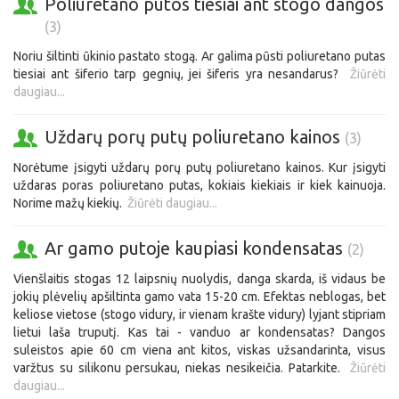
Poliuretano putos tiesiai ant stogo dangos
(3)
Noriu šiltinti ūkinio pastato stogą. Ar galima pūsti poliuretano putas
tiesiai ant šiferio tarp gegnių, jei šiferis yra nesandarus?
Žiūrėti
daugiau...
Uždarų porų putų poliuretano kainos
(3)
Norėtume įsigyti uždarų porų putų poliuretano kainos. Kur įsigyti
uždaras poras poliuretano putas, kokiais kiekiais ir kiek kainuoja.
Norime mažų kiekių.
Žiūrėti daugiau...
Ar gamo putoje kaupiasi kondensatas
(2)
Vienšlaitis stogas 12 laipsnių nuolydis, danga skarda, iš vidaus be
jokių plėvelių apšiltinta gamo vata 15-20 cm. Efektas neblogas, bet
keliose vietose (stogo vidury, ir vienam krašte vidury) lyjant stipriam
lietui laša truputį. Kas tai - vanduo ar kondensatas? Dangos
suleistos apie 60 cm viena ant kitos, viskas užsandarinta, visus
varžtus su silikonu persukau, niekas nesikeičia. Patarkite.
Žiūrėti
daugiau...