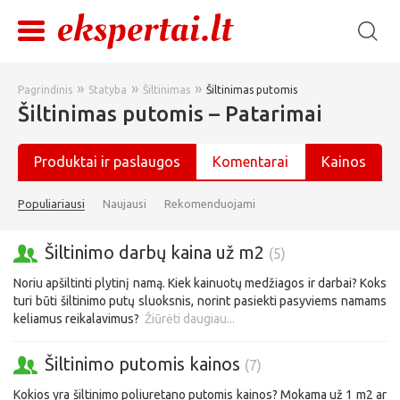
»
»
»
Pagrindinis
Statyba
Šiltinimas
Šiltinimas putomis
Šiltinimas putomis – Patarimai
Produktai ir paslaugos
Komentarai
Kainos
Populiariausi
Naujausi
Rekomenduojami
Šiltinimo darbų kaina už m2
(5)
Noriu apšiltinti plytinį namą. Kiek kainuotų medžiagos ir darbai? Koks
turi būti šiltinimo putų sluoksnis, norint pasiekti pasyviems namams
keliamus reikalavimus?
Žiūrėti daugiau...
Šiltinimo putomis kainos
(7)
Kokios yra šiltinimo poliuretano putomis kainos? Mokama už 1 m2 ar