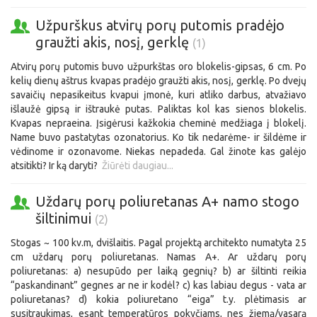
Užpurškus atvirų porų putomis pradėjo
graužti akis, nosį, gerklę
(1)
Atvirų porų putomis buvo užpurkštas oro blokelis-gipsas, 6 cm. Po
kelių dienų aštrus kvapas pradėjo graužti akis, nosį, gerklę. Po dvejų
savaičių nepasikeitus kvapui įmonė, kuri atliko darbus, atvažiavo
išlaužė gipsą ir ištraukė putas. Paliktas kol kas sienos blokelis.
Kvapas nepraeina. Įsigėrusi kažkokia cheminė medžiaga į blokelį.
Name buvo pastatytas ozonatorius. Ko tik nedarėme- ir šildėme ir
vėdinome ir ozonavome. Niekas nepadeda. Gal žinote kas galėjo
atsitikti? Ir ką daryti?
Žiūrėti daugiau...
Uždarų porų poliuretanas A+ namo stogo
šiltinimui
(2)
Stogas ~ 100 kv.m, dvišlaitis. Pagal projektą architekto numatyta 25
cm uždarų porų poliuretanas. Namas A+. Ar uždarų porų
poliuretanas: a) nesupūdo per laiką gegnių? b) ar šiltinti reikia
“paskandinant” gegnes ar ne ir kodėl? c) kas labiau degus - vata ar
poliuretanas? d) kokia poliuretano “eiga” t.y. plėtimasis ar
susitraukimas, esant temperatūros pokyčiams, nes žiemą/vasarą