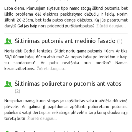
Laba diena. Planuojam alytaus tipo namo stogą šiltinti putomis, bet
iškilo problema dėl elektros paskirstymo dėžučių ir laidų. Norim
šiltinti 20-25cm, bet tada putos dengs dėžutes. Ką jūs patartumėt
daryti? Gal jas kaip nors pridengti purškiant putas?
Žiūrėti daugiau...
Šiltinimas putomis ant medinio fasado
(1)
Noriu dėti Cedral lenteles. Šiltint noriu gama putomis 10cm. Ar tiks
50/100mm tašai, 60cm atstumu? Ar nepus tašai po lentelėm ir kaip
su sandarumu? Ar puta neatšoka nuo medžio? Namas
keramzitbetonis.
Žiūrėti daugiau...
Šiltinimas poliuretano putomis ant vatos
(2)
Nusipirkau namą, kurio stogas jau apšiltintas vata ir uždėta difuzinė
plėvelė. Ar galima jį papildomai apšiltinti poliuretano putomis,
paliekant vatą? Jei taip, ar reikalinga plėvelė ir tarp kurių sluoksnių ji
turėtų būti?
Žiūrėti daugiau...