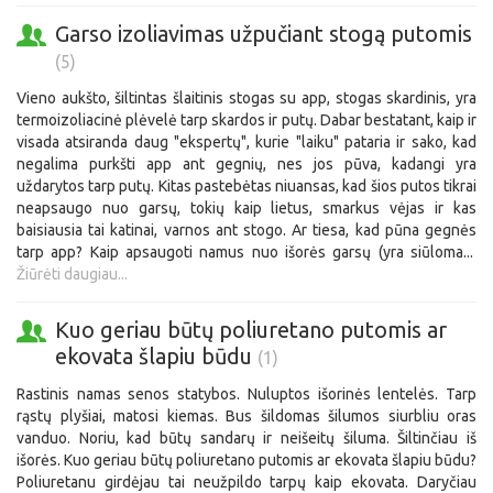
Garso izoliavimas užpučiant stogą putomis
(5)
Vieno aukšto, šiltintas šlaitinis stogas su app, stogas skardinis, yra
termoizoliacinė plėvelė tarp skardos ir putų. Dabar bestatant, kaip ir
visada atsiranda daug "ekspertų", kurie "laiku" pataria ir sako, kad
negalima purkšti app ant gegnių, nes jos pūva, kadangi yra
uždarytos tarp putų. Kitas pastebėtas niuansas, kad šios putos tikrai
neapsaugo nuo garsų, tokių kaip lietus, smarkus vėjas ir kas
baisiausia tai katinai, varnos ant stogo. Ar tiesa, kad pūna gegnės
tarp app? Kaip apsaugoti namus nuo išorės garsų (yra siūloma...
Žiūrėti daugiau...
Kuo geriau būtų poliuretano putomis ar
ekovata šlapiu būdu
(1)
Rastinis namas senos statybos. Nuluptos išorinės lentelės. Tarp
rąstų plyšiai, matosi kiemas. Bus šildomas šilumos siurbliu oras
vanduo. Noriu, kad būtų sandarų ir neišeitų šiluma. Šiltinčiau iš
išorės. Kuo geriau būtų poliuretano putomis ar ekovata šlapiu būdu?
Poliuretanu girdėjau tai neužpildo tarpų kaip ekovata. Daryčiau