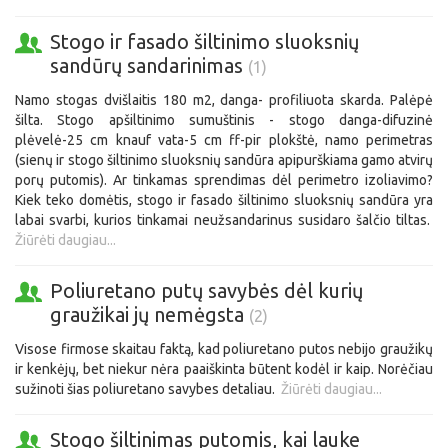
Stogo ir fasado šiltinimo sluoksnių
sandūrų sandarinimas
(1)
Namo stogas dvišlaitis 180 m2, danga- profiliuota skarda. Palėpė
šilta. Stogo apšiltinimo sumuštinis - stogo danga-difuzinė
plėvelė-25 cm knauf vata-5 cm ff-pir plokštė, namo perimetras
(sienų ir stogo šiltinimo sluoksnių sandūra apipurškiama gamo atvirų
porų putomis). Ar tinkamas sprendimas dėl perimetro izoliavimo?
Kiek teko domėtis, stogo ir fasado šiltinimo sluoksnių sandūra yra
labai svarbi, kurios tinkamai neužsandarinus susidaro šalčio tiltas.
Žiūrėti daugiau...
Poliuretano putų savybės dėl kurių
graužikai jų nemėgsta
(2)
Visose firmose skaitau faktą, kad poliuretano putos nebijo graužikų
ir kenkėjų, bet niekur nėra paaiškinta būtent kodėl ir kaip. Norėčiau
sužinoti šias poliuretano savybes detaliau.
Žiūrėti daugiau...
Stogo šiltinimas putomis, kai lauke