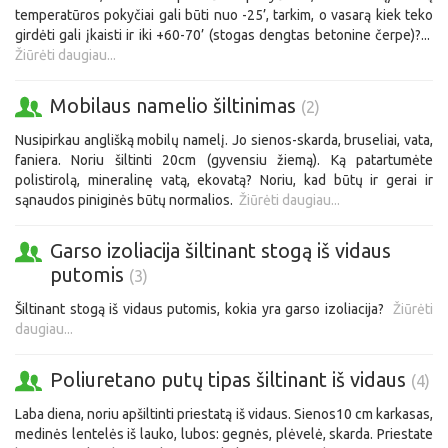
temperatūros pokyčiai gali būti nuo -25’, tarkim, o vasarą kiek teko
girdėti gali įkaisti ir iki +60-70’ (stogas dengtas betonine čerpe)?...
Žiūrėti daugiau...
Mobilaus namelio šiltinimas
(2)
Nusipirkau anglišką mobilų namelį. Jo sienos-skarda, bruseliai, vata,
faniera. Noriu šiltinti 20cm (gyvensiu žiemą). Ką patartumėte
polistirolą, mineralinę vatą, ekovatą? Noriu, kad būtų ir gerai ir
sąnaudos piniginės būtų normalios.
Žiūrėti daugiau...
Garso izoliacija šiltinant stogą iš vidaus
putomis
(3)
Šiltinant stogą iš vidaus putomis, kokia yra garso izoliacija?
Žiūrėti
daugiau...
Poliuretano putų tipas šiltinant iš vidaus
(4)
Laba diena, noriu apšiltinti priestatą iš vidaus. Sienos10 cm karkasas,
medinės lentelės iš lauko, lubos: gegnės, plėvelė, skarda. Priestate