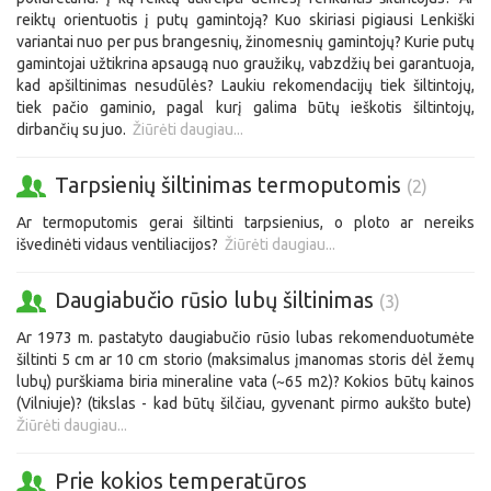
reiktų orientuotis į putų gamintoją? Kuo skiriasi pigiausi Lenkiški
variantai nuo per pus brangesnių, žinomesnių gamintojų? Kurie putų
gamintojai užtikrina apsaugą nuo graužikų, vabzdžių bei garantuoja,
kad apšiltinimas nesudūlės? Laukiu rekomendacijų tiek šiltintojų,
tiek pačio gaminio, pagal kurį galima būtų ieškotis šiltintojų,
dirbančių su juo.
Žiūrėti daugiau...
Tarpsienių šiltinimas termoputomis
(2)
Ar termoputomis gerai šiltinti tarpsienius, o ploto ar nereiks
išvedinėti vidaus ventiliacijos?
Žiūrėti daugiau...
Daugiabučio rūsio lubų šiltinimas
(3)
Ar 1973 m. pastatyto daugiabučio rūsio lubas rekomenduotumėte
šiltinti 5 cm ar 10 cm storio (maksimalus įmanomas storis dėl žemų
lubų) purškiama biria mineraline vata (~65 m2)? Kokios būtų kainos
(Vilniuje)? (tikslas - kad būtų šilčiau, gyvenant pirmo aukšto bute)
Žiūrėti daugiau...
Prie kokios temperatūros