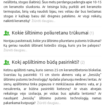
nešiltinta, stogas šlaitinis). Šiuo metu perdanga padengta apie 10-15
cm keramzito sluoksniu. Ar teisinga būtų purkšti ant keramzito
termoputas, birią vatą naudoti bijau, nes vėliau dar bus keičiamas
stogas ir kažkaip baisu dėl drėgmės patekimo. Ar visgi reikėtų
naikinti keramzitą?
Žiūrėti daugiau...
Kokie šiltinimo poliuretanu trūkumai
(1)
Norėjau pasiteirauti, kokie yra šiltinimo pliuretano putomis trūkumai?
Ką geriau naudoti šiltinant kotedžo stogą, kuris yra be palėpės?
Žiūrėti daugiau...
Kokį apšiltinimo būdą pasirinkti?
(2)
Ketinu apšiltinti namą, kurio sienos 25 cm keramzitbetonio blokeliai.
Svarstau ką pasirinkti: 15 cm storio akmens vatą ar „besiūlę“
šiltinimo putomis technologiją? Apdailai planuoju medines lentas. Ar
sienų apšiltinimui tinka pigiausia ir minkščiausia akmens vata, ar ji
nesukrenta, ar būtina pasirinkti kietesnę? Ar visais atvejais
reikalinga vėjo izoliacija, jei viskas bus apkalta lentomis? Ar
naudojant „besiūlę“ šiltinimo putomis technologiją namas
pakankamai kvėpuoja?
Žiūrėti daugiau...