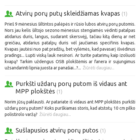
Atvirų porų putų skleidžiamas kvapas
(1)
Prieš 9 mėnesius šiltintos palėpės ir rūsio lubos atvirų porų putomis.
Nors jau kelis šiltojo sezono mėnesius stengiamės vėdinti patalpas
atidarius duris, langus, sudarant skersvėjį, tačiau kitą dieną ar net
greičiau, atidarius patalpų duris vėl jaučiamas specifinis kvapas.
Kvapas jautėsi nuo pat pradžių, bet vylėmės, kad pavasarį išvėdinus
pradings... Lupti viską lauk nesinori. Ar turite patarimų kaip izoliuoti
kvapą? Tarkim uždengus OSB plokštėmis ar fanera ir sujungimus
užsandarinti lipnia juosta ar panašiai...?...
Žiūrėti daugiau...
Purkšti uždarų porų putom iš vidaus ant
MPP plokštės
(1)
Norim jūsų paklausti. Ar patariate iš vidaus ant MPP plokštės purkšti
uždarų porų putom? Koks purškiamas storis, kad atstotų 10 cm pilko
polistirolo varžą?
Žiūrėti daugiau...
Sušlapusios atvirų porų putos
(1)