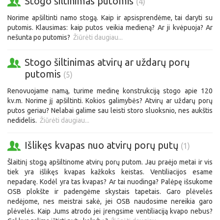
Stogo šiltinimas putomis
(4)
Norime apšiltinti namo stogą. Kaip ir apsisprendėme, tai daryti su
putomis. Klausimas: kaip putos veikia medieną? Ar ji kvėpuoja? Ar
nešunta po putomis?
Žiūrėti daugiau...
Stogo šiltinimas atvirų ar uždarų porų
putomis
(5)
Renovuojame namą, turime medinę konstrukciją stogo apie 120
kv.m. Norime jį apšiltinti. Kokios galimybės? Atvirų ar uždarų porų
putos geriau? Nelabai galime sau leisti storo sluoksnio, nes aukštis
nedidelis.
Žiūrėti daugiau...
Išlikęs kvapas nuo atvirų porų putų
(1)
Šlaitinį stogą apšiltinome atvirų porų putom. Jau praėjo metai ir vis
tiek yra išlikęs kvapas kažkoks keistas. Ventiliacijos esame
nepadarę. Kodėl yra tas kvapas? Ar tai nuodinga? Palėpę išsukome
OSB plokšte ir padengėme skystais tapetais. Garo plėvelės
nedėjome, nes meistrai sakė, jei OSB naudosime nereikia garo
plėvelės. Kaip Jums atrodo jei įrengsime ventiliaciją kvapo nebus?