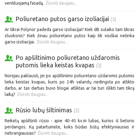
ventiluojamą fasadą.
Žiūrėti daugiau...
Poliuretano putos garso izoliacijai
(3)
Ar tikrai Polynor padeda garso izoliacijai? Kiek dB sulaiko tam tikras
sluoksnis? Kiek žinau poliuretano putos kaip tik visiškai netinka
garso izoliacijai.
Žiūrėti daugiau...
Po apšiltinimo poliuretano uždaromis
putomis lieka keistas kvapas
(3)
Norėjau paklausti, jei po apšiltinimo poliuretano uždaromis putomis
lieka keistas kvapas, kuris po 24h valandų nedingsta po atlikto
darbo, ar tas darbas buvo blogai atliktas ar tai turi išlikti tam tikrą
laiką?
Žiūrėti daugiau...
Rūsio lubų šiltinimas
(2)
Reikėtų apšiltinti rūsio - apie 40-45 kv.m lubas, kurios iš betono
perdangos. Ką patartumėte, koks būdas būtų efektyviausias ir
nebrangiausias?
Žiūrėti daugiau...