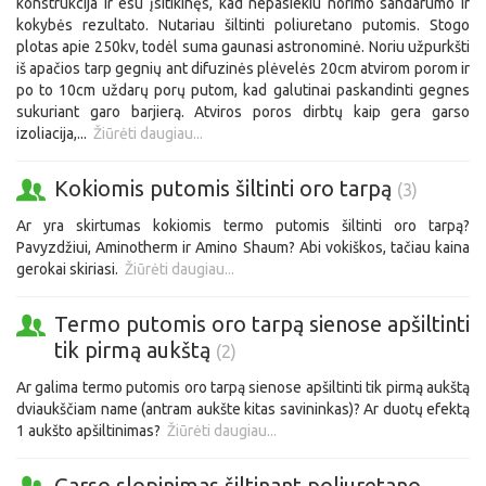
konstrukcija ir esu įsitikinęs, kad nepasiekiu norimo sandarumo ir
kokybės rezultato. Nutariau šiltinti poliuretano putomis. Stogo
plotas apie 250kv, todėl suma gaunasi astronominė. Noriu užpurkšti
iš apačios tarp gegnių ant difuzinės plėvelės 20cm atvirom porom ir
po to 10cm uždarų porų putom, kad galutinai paskandinti gegnes
sukuriant garo barjierą. Atviros poros dirbtų kaip gera garso
izoliacija,...
Žiūrėti daugiau...
Kokiomis putomis šiltinti oro tarpą
(3)
Ar yra skirtumas kokiomis termo putomis šiltinti oro tarpą?
Pavyzdžiui, Aminotherm ir Amino Shaum? Abi vokiškos, tačiau kaina
gerokai skiriasi.
Žiūrėti daugiau...
Termo putomis oro tarpą sienose apšiltinti
tik pirmą aukštą
(2)
Ar galima termo putomis oro tarpą sienose apšiltinti tik pirmą aukštą
dviaukščiam name (antram aukšte kitas savininkas)? Ar duotų efektą
1 aukšto apšiltinimas?
Žiūrėti daugiau...
Garso slopinimas šiltinant poliuretano