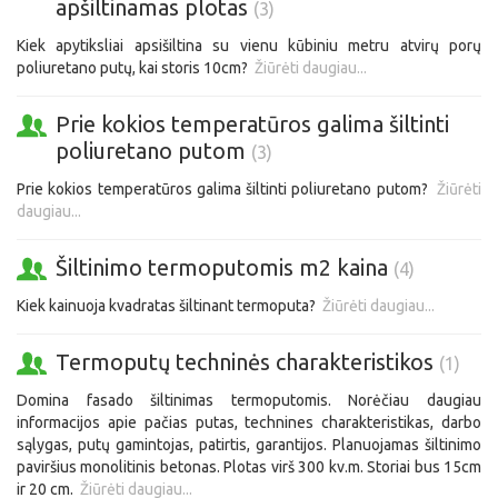
apšiltinamas plotas
(3)
Kiek apytiksliai apsišiltina su vienu kūbiniu metru atvirų porų
poliuretano putų, kai storis 10cm?
Žiūrėti daugiau...
Prie kokios temperatūros galima šiltinti
poliuretano putom
(3)
Prie kokios temperatūros galima šiltinti poliuretano putom?
Žiūrėti
daugiau...
Šiltinimo termoputomis m2 kaina
(4)
Kiek kainuoja kvadratas šiltinant termoputa?
Žiūrėti daugiau...
Termoputų techninės charakteristikos
(1)
Domina fasado šiltinimas termoputomis. Norėčiau daugiau
informacijos apie pačias putas, technines charakteristikas, darbo
sąlygas, putų gamintojas, patirtis, garantijos. Planuojamas šiltinimo
paviršius monolitinis betonas. Plotas virš 300 kv.m. Storiai bus 15cm
ir 20 cm.
Žiūrėti daugiau...