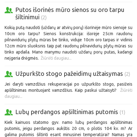
Putos išorinės mūro sienos su oro tarpu
šiltinimui
(2)
Kokią putą naudoti (uždarų ar atvirų porų) išorinėje mūro sienoje su
10cm oro tarpu? Sienos konstrukcija: išorėje 25cm raudonų
pilnavidurių plytų mūras be tinko, viduje 10cm oro tarpas ir vidinis
12cm mūro sluoksnis taip pat raudonų pilnavidurių plytų mūras su
tinko apdaila. Mano manymu naudoti uždarų porų putas, kadangi
neįgeria drėgmės.
Žiūrėti daugiau...
Užpurkšto stogo pažeidimų užtaisymas
(2)
Jei daryti vamzdžius rekuperacijai po užpurkšto stogo, pasižeis
apšiltinimas montuojant vamzdžius. Kaip paskui užtaisyti?
Žiūrėti
daugiau...
Lubų perdangos apšiltinimas putomis
(1)
Kiek kainuos statomo gyv. namo lubų perdangos apšiltinimas
putomis, jeigu perdangos aukštis 20 cm, o plotis 104 kv. m? Ar
galima putomis šiltinti esant minusinei temperatūrai? Namas yra