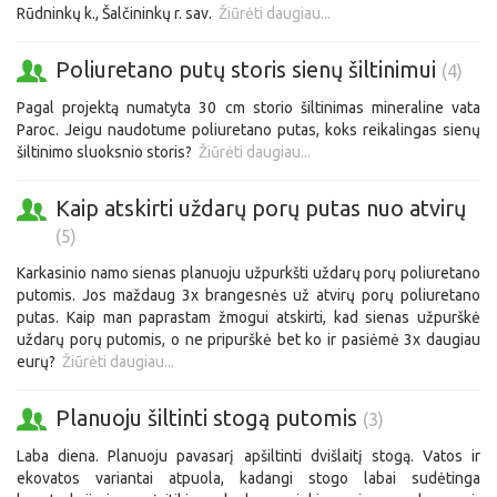
Rūdninkų k., Šalčininkų r. sav.
Žiūrėti daugiau...
Poliuretano putų storis sienų šiltinimui
(4)
Pagal projektą numatyta 30 cm storio šiltinimas mineraline vata
Paroc. Jeigu naudotume poliuretano putas, koks reikalingas sienų
šiltinimo sluoksnio storis?
Žiūrėti daugiau...
Kaip atskirti uždarų porų putas nuo atvirų
(5)
Karkasinio namo sienas planuoju užpurkšti uždarų porų poliuretano
putomis. Jos maždaug 3x brangesnės už atvirų porų poliuretano
putas. Kaip man paprastam žmogui atskirti, kad sienas užpurškė
uždarų porų putomis, o ne pripurškė bet ko ir pasiėmė 3x daugiau
eurų?
Žiūrėti daugiau...
Planuoju šiltinti stogą putomis
(3)
Laba diena. Planuoju pavasarį apšiltinti dvišlaitį stogą. Vatos ir
ekovatos variantai atpuola, kadangi stogo labai sudėtinga