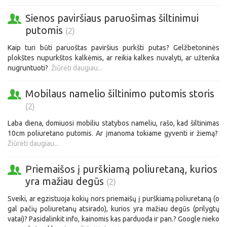
Sienos paviršiaus paruošimas šiltinimui
putomis
(2)
Kaip turi būti paruoštas paviršius purkšti putas? Gelžbetoninės
plokštes nupurkštos kalkėmis, ar reikia kalkes nuvalyti, ar užtenka
nugruntuoti?
Žiūrėti daugiau...
Mobilaus namelio šiltinimo putomis storis
(2)
Laba diena, domiuosi mobiliu statybos nameliu, rašo, kad šiltinimas
10cm poliuretano putomis. Ar įmanoma tokiame gyventi ir žiemą?
Žiūrėti daugiau...
Priemaišos į purškiamą poliuretaną, kurios
yra mažiau degūs
(2)
Sveiki, ar egzistuoja kokių nors priemaišų į purškiamą poliuretaną (o
gal pačių poliuretanų atsirado), kurios yra mažiau degūs (prilygtų
vatai)? Pasidalinkit info, kainomis kas parduoda ir pan.? Google nieko