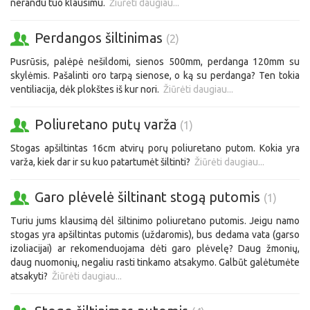
nerandu tuo klausimu.
Žiūrėti daugiau...
Perdangos šiltinimas
(2)
Pusrūsis, palėpė nešildomi, sienos 500mm, perdanga 120mm su
skylėmis. Pašalinti oro tarpą sienose, o ką su perdanga? Ten tokia
ventiliacija, dėk plokštes iš kur nori.
Žiūrėti daugiau...
Poliuretano putų varža
(1)
Stogas apšiltintas 16cm atvirų porų poliuretano putom. Kokia yra
varža, kiek dar ir su kuo patartumėt šiltinti?
Žiūrėti daugiau...
Garo plėvelė šiltinant stogą putomis
(1)
Turiu jums klausimą dėl šiltinimo poliuretano putomis. Jeigu namo
stogas yra apšiltintas putomis (uždaromis), bus dedama vata (garso
izoliacijai) ar rekomenduojama dėti garo plėvelę? Daug žmonių,
daug nuomonių, negaliu rasti tinkamo atsakymo. Galbūt galėtumėte
atsakyti?
Žiūrėti daugiau...