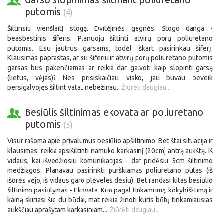
putomis
(4)
Šiltinsiu vienšlaitį stogą. Dvitėjinės gegnės. Stogo danga -
beasbestinis šiferis. Planuoju šiltinti atvirų porų poliuretano
putomis. Esu jautrus garsams, todėl iškart pasirinkau šiferį.
Klausimas paprastas, ar su šiferiu ir atvirų porų poliuretano putomis
garsas bus pakenčiamas ar reikia dar galvoti kaip slopinti garsą
(lietus, vėjas)? Nes prisiskaičiau visko, jau buvau beveik
persigalvojęs šiltint vata...nebežinau.
Žiūrėti daugiau...
Besiūlis šiltinimas ekovata ar poliuretano
putomis
(5)
Visur rašoma apie privalumus besiūlio apšiltinimo. Bet štai situacija ir
klausimas: reikia apsišiltinti namuko karkasinį (20cm) antrą aukštą. Iš
vidaus, kai išvedžiosiu komunikacijas - dar pridėsiu 5cm šiltinimo
medžiagos. Planavau pasirinkti purškiamas poliuretano putas (iš
išorės vėjo, iš vidaus garo plėveles dėsiu). Bet randasi kitas besiūlio
šiltinimo pasiūlymas - Ekovata. Kuo pagal tinkamumą, kokybiškumą ir
kainą skiriasi šie du būdai, mat reikia žinoti kuris būtų tinkamiausias
aukščiau aprašytam karkasiniam...
Žiūrėti daugiau...