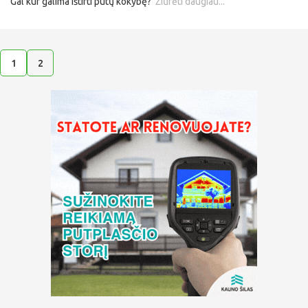
Gal kur galima ištirti putų kokybę?
Žiūrėti daugiau...
1
2