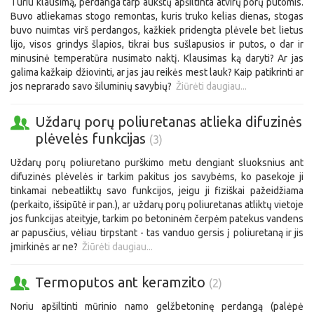
Turiu klausimą, perdanga tarp aukštų apšiltinta atvirų porų putomis.
Buvo atliekamas stogo remontas, kuris truko kelias dienas, stogas
buvo nuimtas virš perdangos, kažkiek pridengta plėvele bet lietus
lijo, visos grindys šlapios, tikrai bus sušlapusios ir putos, o dar ir
minusinė temperatūra nusimato naktį. Klausimas ką daryti? Ar jas
galima kažkaip džiovinti, ar jas jau reikės mest lauk? Kaip patikrinti ar
jos neprarado savo šiluminių savybių?
Žiūrėti daugiau...
Uždarų porų poliuretanas atlieka difuzinės
plėvelės funkcijas
(3)
Uždarų porų poliuretano purškimo metu dengiant sluoksnius ant
difuzinės plėvelės ir tarkim pakitus jos savybėms, ko pasekoje ji
tinkamai nebeatliktų savo funkcijos, jeigu ji fiziškai pažeidžiama
(perkaito, išsipūtė ir pan.), ar uždarų porų poliuretanas atliktų vietoje
jos funkcijas ateityje, tarkim po betoninėm čerpėm patekus vandens
ar papusčius, vėliau tirpstant - tas vanduo gersis į poliuretaną ir jis
įmirkinės ar ne?
Žiūrėti daugiau...
Termoputos ant keramzito
(2)
Noriu apšiltinti mūrinio namo gelžbetoninę perdangą (palėpė