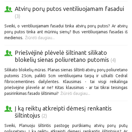
Atvirų porų putos ventiliuojamam fasadui
(3)
Sveiki, o ventiliuojamam fasadui tinka atvirų porų putos? Ar atvirų
porų putos tinka ant mūrinių sienų? Bus ventiliuojamas fasadas iš
medienos.
Žiūrėti daugiau...
Priešvėjinė plėvelė šiltinant silikato
blokelių sienas poliuretano putomis
(4)
Silikato blokelių mūras. Planas sienas šiltinti atvirų porų poliuretano
putomis 25cm, palikti 5cm ventiliuojama tarpą ir užkalti Cedral
fibrocementines dailylentes. Klausimas - tai visgi reikalinga
priešvėjinė plėvelė ar ne? Kitas klausimas - ar tai tikrai teisingas
pasirinkimas fasado šiltinimui?
Žiūrėti daugiau...
Į ką reiktų atkreipti dėmesį renkantis
šiltintojus
(2)
Sveiki, Planuoju šiltintis pastogę purškiamų atvirų porų putų
poliuretanu. Į ką reiktų atkreipti dėmesį renkantis šiltintojus? Ar