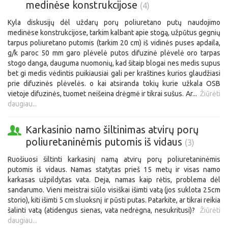
medinėse konstrukcijose
(4)
Kyla diskusijų dėl uždarų porų poliuretano putų naudojimo
medinėse konstrukcijose, tarkim kalbant apie stogą, užpūtus gegnių
tarpus poliuretano putomis (tarkim 20 cm) iš vidinės puses apdaila,
g/k paroc 50 mm garo plėvelė putos difuzinė plėvelė oro tarpas
stogo danga, dauguma nuomonių, kad šitaip blogai nes medis supus
bet gi medis vėdintis puikiausiai gali per kraštines kurios glaudžiasi
prie difuzinės plėvelės. o kai atsiranda tokių kurie užkala OSB
vietoje difuzinės, tuomet neišeina drėgmė ir tikrai sušus. Ar...
Žiūrėti
daugiau...
Karkasinio namo šiltinimas atvirų porų
poliuretaninėmis putomis iš vidaus
(3)
Ruošiuosi šiltinti karkasinį namą atvirų porų poliuretaninėmis
putomis iš vidaus. Namas statytas prieš 15 metų ir visas namo
karkasas užpildytas vata. Deja, namas kaip rėtis, problema dėl
sandarumo. Vieni meistrai siūlo visiškai išimti vatą (jos suklota 25cm
storio), kiti išimti 5 cm sluoksnį ir pūsti putas. Patarkite, ar tikrai reikia
šalinti vatą (atidengus sienas, vata nedrėgna, nesukritusi)?
Žiūrėti
daugiau...