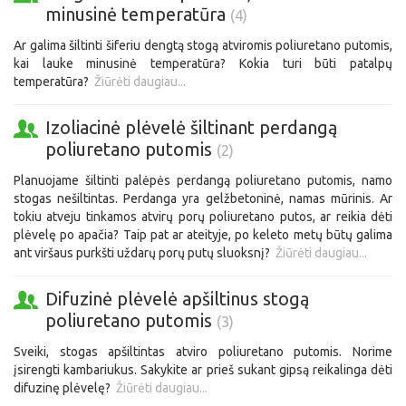
minusinė temperatūra
(4)
Ar galima šiltinti šiferiu dengtą stogą atviromis poliuretano putomis,
kai lauke minusinė temperatūra? Kokia turi būti patalpų
temperatūra?
Žiūrėti daugiau...
Izoliacinė plėvelė šiltinant perdangą
poliuretano putomis
(2)
Planuojame šiltinti palėpės perdangą poliuretano putomis, namo
stogas nešiltintas. Perdanga yra gelžbetoninė, namas mūrinis. Ar
tokiu atveju tinkamos atvirų porų poliuretano putos, ar reikia dėti
plėvelę po apačia? Taip pat ar ateityje, po keleto metų būtų galima
ant viršaus purkšti uždarų porų putų sluoksnį?
Žiūrėti daugiau...
Difuzinė plėvelė apšiltinus stogą
poliuretano putomis
(3)
Sveiki, stogas apšiltintas atviro poliuretano putomis. Norime
įsirengti kambariukus. Sakykite ar prieš sukant gipsą reikalinga dėti
difuzinę plėvelę?
Žiūrėti daugiau...