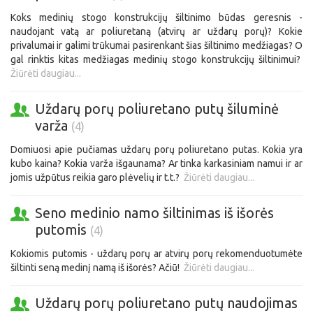
Koks medinių stogo konstrukcijų šiltinimo būdas geresnis -
naudojant vatą ar poliuretaną (atvirų ar uždarų porų)? Kokie
privalumai ir galimi trūkumai pasirenkant šias šiltinimo medžiagas? O
gal rinktis kitas medžiagas medinių stogo konstrukcijų šiltinimui?
Žiūrėti daugiau...
Uždarų porų poliuretano putų šiluminė
varža
(4)
Domiuosi apie pučiamas uždarų porų poliuretano putas. Kokia yra
kubo kaina? Kokia varža išgaunama? Ar tinka karkasiniam namui ir ar
jomis užpūtus reikia garo plėvelių ir t.t.?
Žiūrėti daugiau...
Seno medinio namo šiltinimas iš išorės
putomis
(4)
Kokiomis putomis - uždarų porų ar atvirų porų rekomenduotumėte
šiltinti seną medinį namą iš išorės? Ačiū!
Žiūrėti daugiau...
Uždarų porų poliuretano putų naudojimas