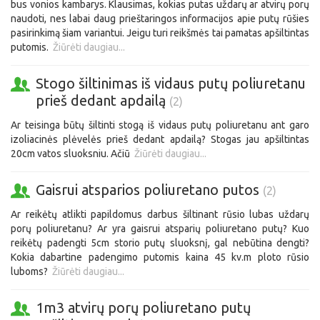
bus vonios kambarys. Klausimas, kokias putas uždarų ar atvirų porų
naudoti, nes labai daug prieštaringos informacijos apie putų rūšies
pasirinkimą šiam variantui. Jeigu turi reikšmės tai pamatas apšiltintas
putomis.
Žiūrėti daugiau...
Stogo šiltinimas iš vidaus putų poliuretanu
prieš dedant apdailą
(2)
Ar teisinga būtų šiltinti stogą iš vidaus putų poliuretanu ant garo
izoliacinės plėvelės prieš dedant apdailą? Stogas jau apšiltintas
20cm vatos sluoksniu. Ačiū
Žiūrėti daugiau...
Gaisrui atsparios poliuretano putos
(2)
Ar reikėtų atlikti papildomus darbus šiltinant rūsio lubas uždarų
porų poliuretanu? Ar yra gaisrui atsparių poliuretano putų? Kuo
reikėtų padengti 5cm storio putų sluoksnį, gal nebūtina dengti?
Kokia dabartine padengimo putomis kaina 45 kv.m ploto rūsio
luboms?
Žiūrėti daugiau...
1m3 atvirų porų poliuretano putų