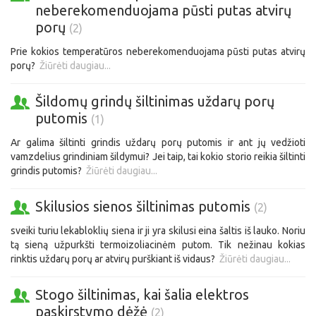
neberekomenduojama pūsti putas atvirų
porų
(2)
Prie kokios temperatūros neberekomenduojama pūsti putas atvirų
porų?
Žiūrėti daugiau...
Šildomų grindų šiltinimas uždarų porų
putomis
(1)
Ar galima šiltinti grindis uždarų porų putomis ir ant jų vedžioti
vamzdelius grindiniam šildymui? Jei taip, tai kokio storio reikia šiltinti
grindis putomis?
Žiūrėti daugiau...
Skilusios sienos šiltinimas putomis
(2)
sveiki turiu lekabloklių siena ir ji yra skilusi eina šaltis iš lauko. Noriu
tą sieną užpurkšti termoizoliacinėm putom. Tik nežinau kokias
rinktis uždarų porų ar atvirų purškiant iš vidaus?
Žiūrėti daugiau...
Stogo šiltinimas, kai šalia elektros
paskirstymo dėžė
(2)