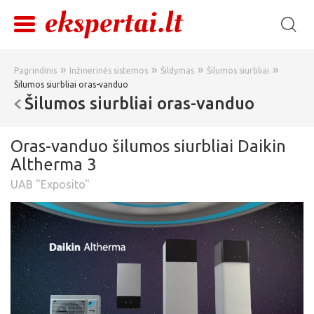
»
»
»
»
Pagrindinis
Inžinerinės sistemos
Šildymas
Šilumos siurbliai
Šilumos siurbliai oras-vanduo
Šilumos siurbliai oras-vanduo
Oras-vanduo šilumos siurbliai Daikin
Altherma 3
UAB "Exposito"