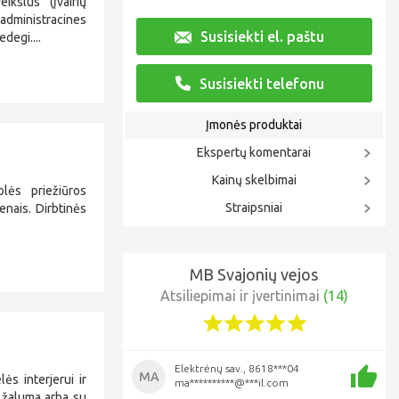
ikslus (įvairių
administracines
Susisiekti el. paštu
edegi....
Susisiekti telefonu
Įmonės produktai
Ekspertų komentarai
Kainų skelbimai
olės priežiūros
Straipsniai
enais. Dirbtinės
MB Svajonių vejos
Atsiliepimai ir įvertinimai
(14)
Elektrėnų sav., 8618***04
MA
ės interjerui ir
ma**********@***il.com
k žaluma arba su