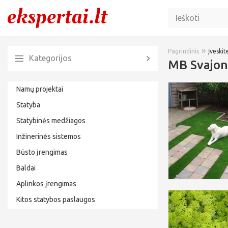
»
Pagrindinis
Įveskite
Kategorijos
MB Svajoni
Namų projektai
Statyba
Statybinės medžiagos
Inžinerinės sistemos
Būsto įrengimas
Baldai
Aplinkos įrengimas
Kitos statybos paslaugos