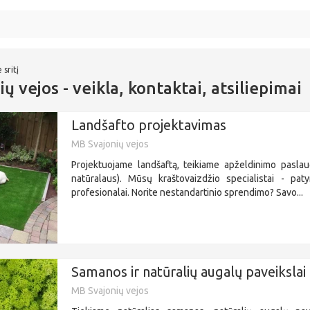
 sritį
ų vejos - veikla, kontaktai, atsiliepimai
Landšafto projektavimas
MB Svajonių vejos
Projektuojame landšaftą, teikiame apželdinimo paslaug
natūralaus). Mūsų kraštovaizdžio specialistai - paty
profesionalai. Norite nestandartinio sprendimo? Savo...
Samanos ir natūralių augalų paveikslai
MB Svajonių vejos