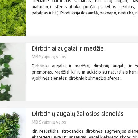
Tiekiame natūralias samanas, natūralių augalų pave
matmenų), sferas (tinka puošti prekybos centrus, 
patalpas ir t.t.). Produkcija ilgaamžė, bekvapė, nedulka, n
Dirbtiniai augalai ir medžiai
MB Svajonių vejos
Dirbtiniai augalai ir medžiai, dirbtinių augalų ir ž
priemonės. Medžiai iki 10 m aukščio su natūraliais kami
vijoklinės sienelės, dirbtinio bukmedžio sferos...
Dirbtinių augalų žaliosios sienelės
MB Svajonių vejos
Itin realistiškai atrodančios dirbtinės augmenijos sienel
eksterjerui (yra UV apsauga). Pagal kiekvieno skonį: ti