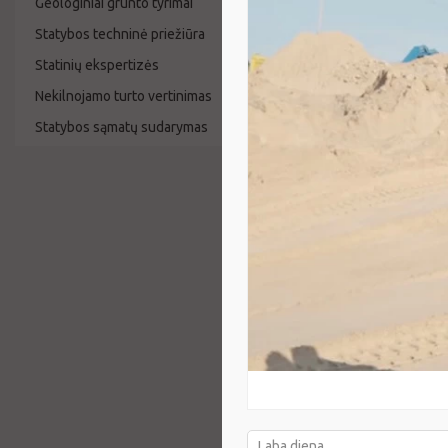
Geologiniai grunto tyrimai
Topografin
Statybos techninė priežiūra
GEOLINE
Statinių ekspertizės
240 €
Nekilnojamo turto vertinimas
Statybos sąmatų sudarymas
Toponuotra
Klaipėdos 