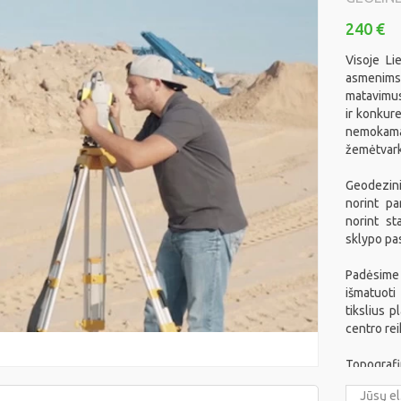
ės nuotraukos nuo
Topografinės nuotraukos 
240 €
GEOLINE
Visoje Li
240 €
asmenim
matavimus
ir konkur
nemokam
žemėtvark
Geodezin
norint pa
norint st
sklypo pas
Padėsime
išmatuot
tikslius p
centro re
Topograf
ukos Klaipėdoje ir
Topografinės nuotraukos
teritorijo
rajone
3 atsiliepimai
100% rekomenduoj
€240,00