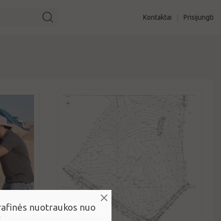
Kontaktai
|
Prisijungti
afinės nuotraukos nuo
E