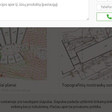
150 €/vnt.
ai planai
Topografinių nuotraukų s
100% rekomenduoja
120 €/vnt.
 svetainėje yra naudojami slapukai. Slapukai padeda užtikrinti tinkamą tin
veikimą bei jo tobulinimą. Plačiau apie tai
privatumo politika
.