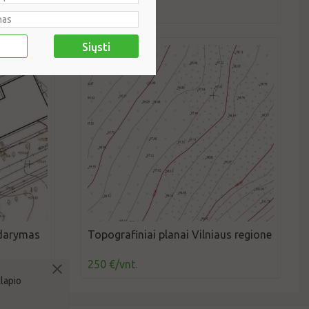
150 €/vnt.
Siųsti
udarymas
Topografiniai planai Vilniaus regione
250 €/vnt.
klapio