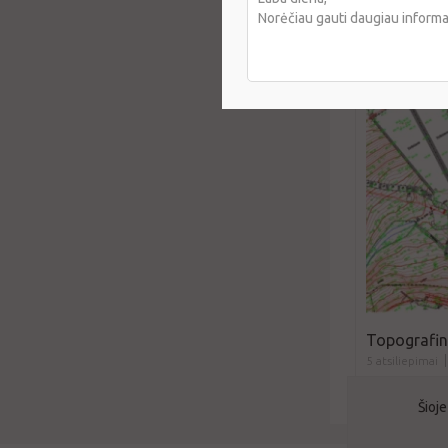
150 €/vnt.
Topografini
5 atsiliepimai
130 €
Šioje