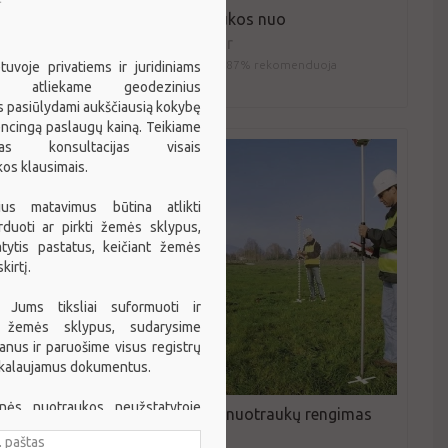
nuo
Topo nuotraukos nuo
UAB Zemindar
210 atsiliepimai
87% rekomenduoja
etuvoje privatiems ir juridiniams
300 €/vnt.
s atliekame geodezinius
 pasiūlydami aukščiausią kokybę
encingą paslaugų kainą. Teikiame
as konsultacijas visais
os klausimais.
ius matavimus būtina atlikti
rduoti ar pirkti žemės sklypus,
atytis pastatus, keičiant žemės
kirtį.
 Jums tiksliai suformuoti ir
i žemės sklypus, sudarysime
lanus ir paruošime visus registrų
ikalaujamus dokumentus.
inės nuotraukos neužstatytoje
Topografinių nuotraukų rengimas
je kaina, kai plotas iki 0,5 ha nuo
a