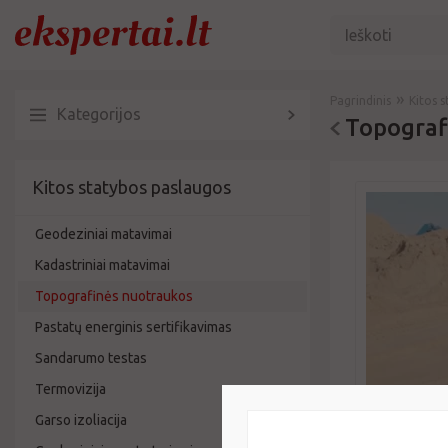
»
Pagrindinis
Kitos 
Kategorijos
Topograf
Kitos statybos paslaugos
Geodeziniai matavimai
Kadastriniai matavimai
Topografinės nuotraukos
Pastatų energinis sertifikavimas
Sandarumo testas
Termovizija
Garso izoliacija