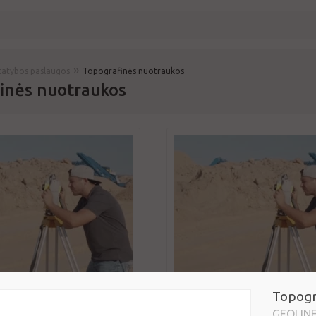
»
statybos paslaugos
Topografinės nuotraukos
inės nuotraukos
Topogr
GEOLIN