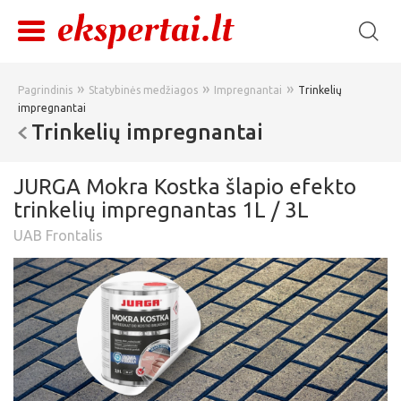
»
»
»
Pagrindinis
Statybinės medžiagos
Impregnantai
Trinkelių
impregnantai
Trinkelių impregnantai
JURGA Mokra Kostka šlapio efekto
trinkelių impregnantas 1L / 3L
UAB Frontalis