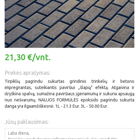
21,30 €/vnt.
Prekės aprašymas:
Tirpiklių pagrindu sukurtas grindinio trinkelių ir betono
impregnantas, suteikiantis paviršiui ,,šlapią" efektą. Atgaivina ir
išryškina spalvą, sumažina paviršiaus įgeriamumą ir sukuria apsaugą
nuo nešvarumų. NAUJOS FORMULĖS epoksido pagrindu sukurta
danga yra ilgaamžiškesnė. 1L - 21.3 Eur. 3L - 50.00 Eur.
Jūsų paklausimas: