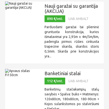
Nauji garažai su garantija
(AKCIJA)
890 €/vnt.
UAB AMBALT
Parduodami garažai tai plieninė
gruntuota konstrukcija, kurios
išmatavimai yra 2,95m x 4m/5m/6m,
padengta pirmos rūšies cinkuota
trapecine skarda, skardos storis
0,5mm. Skarda prie konstrukcijos
yra...
Banketiniai stalai
112 €/vnt.
UAB AMBALT
Banketinių stačiakampių stalų
savybės • Spalva: buko • Matmenys:
120x80cm, 180x80cm, 180-90cm •
Kojos sulankstomos po stalviršiumi
• Stelažas...