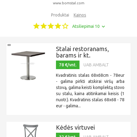
www.bomstal.com
Produktai
Kainos
Atsiliepimai 10
Stalai restoranams,
barams ir kt.
78 €/vnt.
UAB AMBALT
Kvadratinis stalas 68x68cm - 78eur
- galima pirkti atskirai viršų arba
stovą, galima keisti komplektą stovo
su stalu, kaina atitinkamai keisis (1
nuotr.). Kvadratinis stalas 68x68 - 78
eur - galima...
Kėdės virtuvei