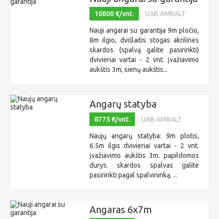
10800 €/vnt.
UAB AMBALT
Nauji angarai su garantija 9m pločio,
8m ilgio, dvišlaitis stogas akrilinės
skardos (spalvą galite pasirinkti)
dvivieriai vartai - 2 vnt. įvažiavimo
aukštis 3m, sienų aukštis...
Angarų statyba
8775 €/vnt.
UAB AMBALT
Naujų angarų statyba: 9m plotis,
6.5m ilgis dvivieriai vartai - 2 vnt.
įvažiavimo aukštis 3m. papildomos
durys. skardos spalvas galite
pasirinkti pagal spalvininką. ...
Angaras 6x7m