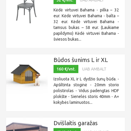
32 €/vnt.
UAB AMBALT
Kėdė virtuvei Bahama - pilka – 32
eur. Kėdė virtuvei Bahama - balta –
32 eur. Kėdė virtuvei Bahama -
tamsus bukas – 58 eur. (Laukiame
papildymo) Kėdė virtuvei Bahama -
šviesos bukas...
Būdos šunims L ir XL
160 €/vnt.
UAB AMBALT
Izoliuota XL ir L dydžio šunų būda. -
Apšiltinta stoginė - 20mm storio
polistirolas - Vidus padengtas HDF
plokšte - Sienelės storis 40mm - A+
kokybės laminuotos...
Dvišlaitis garažas