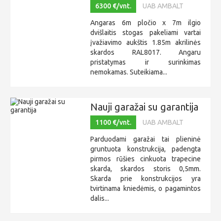
6300 €/vnt.
UAB AMBALT
Angaras 6m pločio x 7m ilgio
dvišlaitis stogas pakeliami vartai
įvažiavimo aukštis 1.85m akrilinės
skardos RAL8017. Angaru
pristatymas ir surinkimas
nemokamas. Suteikiama...
Nauji garažai su garantija
1100 €/vnt.
UAB AMBALT
Parduodami garažai tai plieninė
gruntuota konstrukcija, padengta
pirmos rūšies cinkuota trapecine
skarda, skardos storis 0,5mm.
Skarda prie konstrukcijos yra
tvirtinama kniedėmis, o pagamintos
dalis...