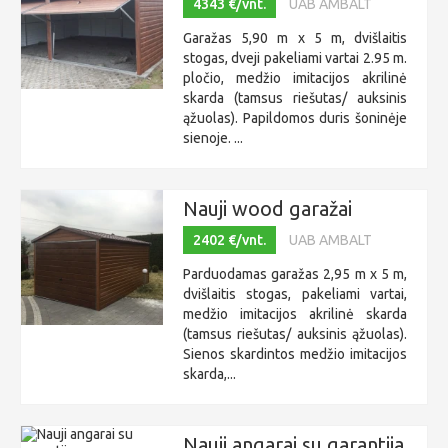
4343 €/vnt.
UAB AMBALT
Garažas 5,90 m x 5 m, dvišlaitis
stogas, dveji pakeliami vartai 2.95 m.
pločio, medžio imitacijos akrilinė
skarda (tamsus riešutas/ auksinis
ąžuolas). Papildomos duris šoninėje
sienoje. ...
Nauji wood garažai
2402 €/vnt.
UAB AMBALT
Parduodamas garažas 2,95 m x 5 m,
dvišlaitis stogas, pakeliami vartai,
medžio imitacijos akrilinė skarda
(tamsus riešutas/ auksinis ąžuolas).
Sienos skardintos medžio imitacijos
skarda,...
Nauji angarai su garantija