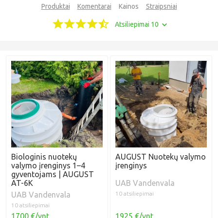
Produktai
Komentarai
Kainos
Straipsniai
Atsiliepimai 10
Biologinis nuotekų
AUGUST Nuotekų valymo
valymo įrenginys 1–4
įrenginys
gyventojams | AUGUST
AT-6K
UAB Vandenvala
UAB Vandenvala
10 atsiliepimai
10 atsiliepimai
1700 €/vnt.
1925 €/vnt.