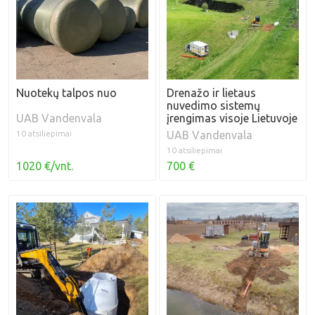
Nuotekų talpos nuo
Drenažo ir lietaus
nuvedimo sistemų
UAB Vandenvala
įrengimas visoje Lietuvoje
10 atsiliepimai
UAB Vandenvala
10 atsiliepimai
1020 €/vnt.
700 €