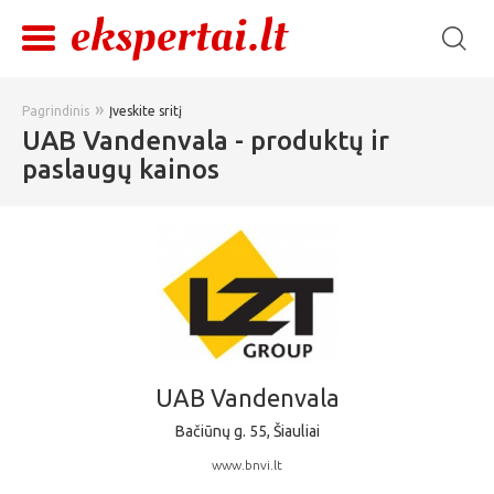
»
Pagrindinis
Įveskite sritį
UAB Vandenvala - produktų ir
paslaugų kainos
UAB Vandenvala
Bačiūnų g. 55, Šiauliai
www.bnvi.lt