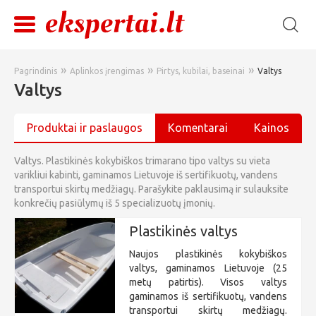
»
»
»
Pagrindinis
Aplinkos įrengimas
Pirtys, kubilai, baseinai
Valtys
Valtys
Produktai ir paslaugos
Komentarai
Kainos
Valtys. Plastikinės kokybiškos trimarano tipo valtys su vieta
varikliui kabinti, gaminamos Lietuvoje iš sertifikuotų, vandens
transportui skirtų medžiagų. Parašykite paklausimą ir sulauksite
konkrečių pasiūlymų iš 5 specializuotų įmonių.
Plastikinės valtys
Naujos plastikinės kokybiškos
valtys, gaminamos Lietuvoje (25
metų patirtis). Visos valtys
gaminamos iš sertifikuotų, vandens
transportui skirtų medžiagų.