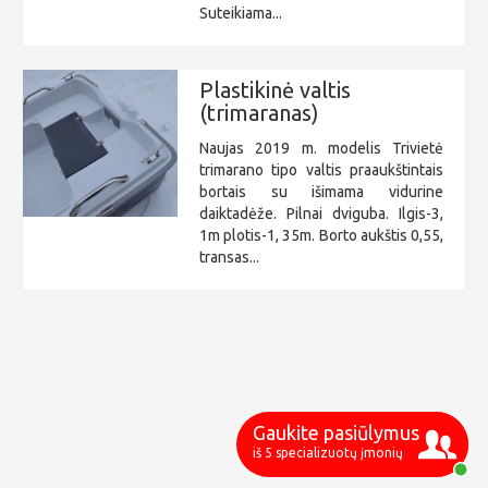
Suteikiama...
Plastikinė valtis
(trimaranas)
Naujas 2019 m. modelis Trivietė
trimarano tipo valtis praaukštintais
bortais su išimama vidurine
daiktadėže. Pilnai dviguba. Ilgis-3,
1m plotis-1, 35m. Borto aukštis 0,55,
transas...
Gaukite pasiūlymus
iš 5 specializuotų įmonių