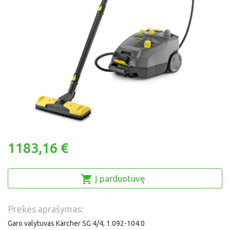
1183,16 €
Į parduotuvę
Prekės aprašymas:
Garo valytuvas Kärcher SG 4/4, 1.092-104.0