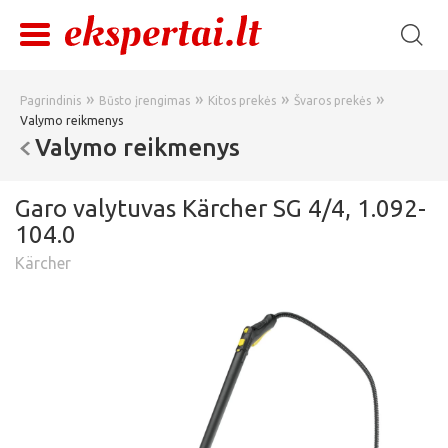
»
»
»
»
Pagrindinis
Būsto įrengimas
Kitos prekės
Švaros prekės
Valymo reikmenys
Valymo reikmenys
Garo valytuvas Kärcher SG 4/4, 1.092-
104.0
Kärcher