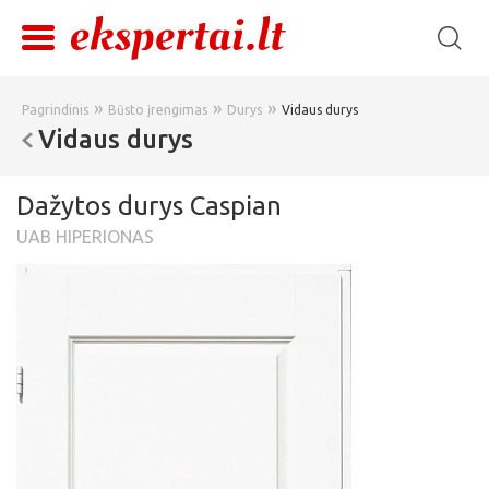
»
»
»
Pagrindinis
Būsto įrengimas
Durys
Vidaus durys
Vidaus durys
Dažytos durys Caspian
UAB HIPERIONAS