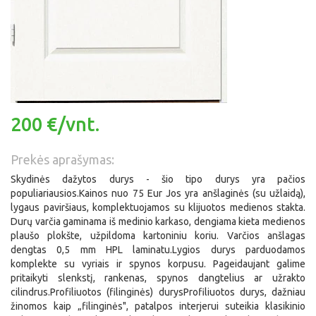
200 €/vnt.
Prekės aprašymas:
Skydinės dažytos durys - šio tipo durys yra pačios
populiariausios.Kainos nuo 75 Eur Jos yra anšlaginės (su užlaidą),
lygaus paviršiaus, komplektuojamos su klijuotos medienos stakta.
Durų varčia gaminama iš medinio karkaso, dengiama kieta medienos
plaušo plokšte, užpildoma kartoniniu koriu. Varčios anšlagas
dengtas 0,5 mm HPL laminatu.Lygios durys parduodamos
komplekte su vyriais ir spynos korpusu. Pageidaujant galime
pritaikyti slenkstį, rankenas, spynos dangtelius ar užrakto
cilindrus.Profiliuotos (filinginės) durysProfiliuotos durys, dažniau
žinomos kaip „filinginės", patalpos interjerui suteikia klasikinio