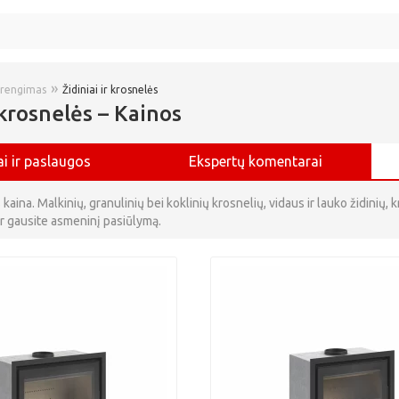
»
įrengimas
Židiniai ir krosnelės
r krosnelės – Kainos
i ir paslaugos
Ekspertų komentarai
s kaina. Malkinių, granulinių bei koklinių krosnelių, vidaus ir lauko židinių,
 ir gausite asmeninį pasiūlymą.