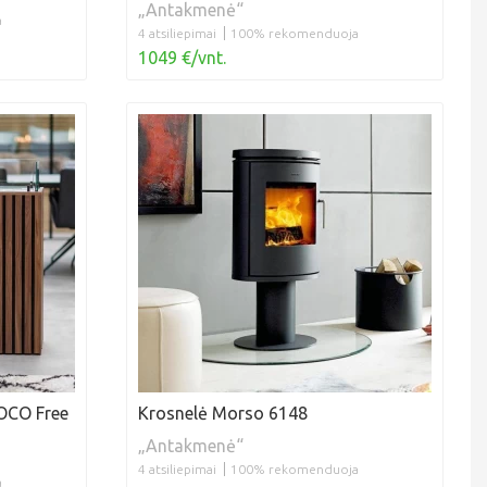
„Antakmenė“
a
4 atsiliepimai
100% rekomenduoja
1049 €/vnt.
OCO Free
Krosnelė Morso 6148
„Antakmenė“
4 atsiliepimai
100% rekomenduoja
a