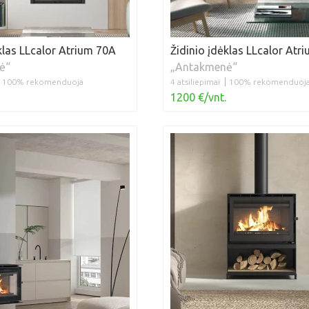
klas LLcalor Atrium 70A
Židinio įdėklas LLcalor Atr
ė“
„Antakmenė“
100% rekomenduoja
4 atsiliepimai
100% rekomenduoj
1200 €/vnt.