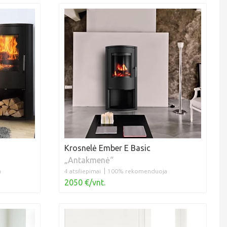
Krosnelė Ember E Basic
„Antakmenė“
a
4 atsiliepimai
100% rekomenduoja
2050 €/vnt.