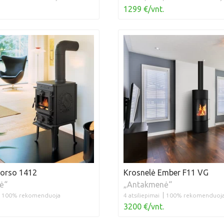
1299 €/vnt.
Morso 1412
Krosnelė Ember F11 VG
ė“
„Antakmenė“
100% rekomenduoja
4 atsiliepimai
100% rekomenduoj
3200 €/vnt.