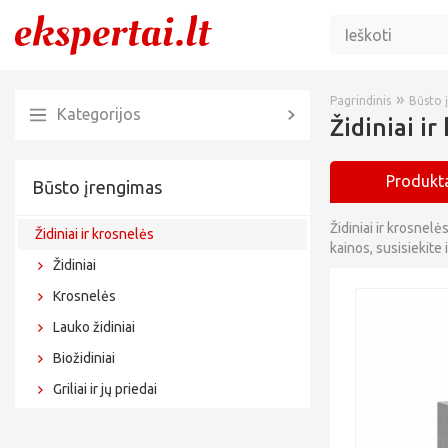
»
Pagrindinis
Būsto 
Kategorijos
Židiniai i
Produkta
Būsto įrengimas
Židiniai ir krosnelė
Židiniai ir krosnelės
kainos, susisiekite
Židiniai
Krosnelės
Lauko židiniai
Biožidiniai
Griliai ir jų priedai