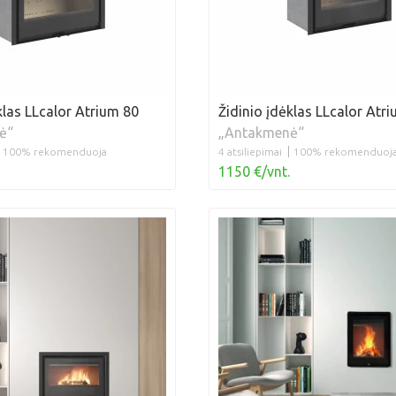
klas LLcalor Atrium 80
Židinio įdėklas LLcalor Atr
ė“
„Antakmenė“
100% rekomenduoja
4 atsiliepimai
100% rekomenduoj
1150 €/vnt.