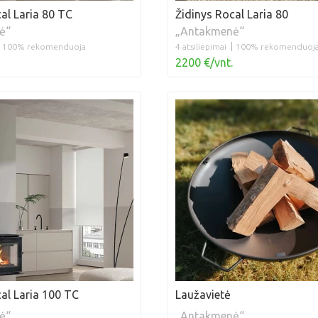
al Laria 80 TC
Židinys Rocal Laria 80
ė“
„Antakmenė“
100% rekomenduoja
4 atsiliepimai
100% rekomenduoj
2200 €/vnt.
al Laria 100 TC
Laužavietė
ė“
„Antakmenė“