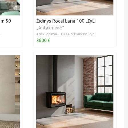
ium 50
Židinys Rocal Laria 100 LD/LI
„Antakmenė“
a
4 atsiliepimai
100% rekomenduoja
2600 €