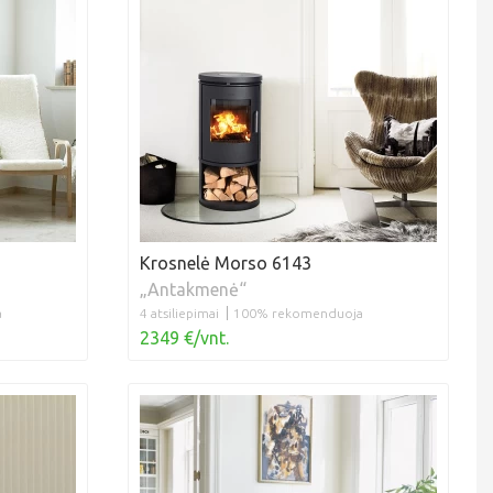
Krosnelė Morso 6143
„Antakmenė“
a
4 atsiliepimai
100% rekomenduoja
2349 €/vnt.