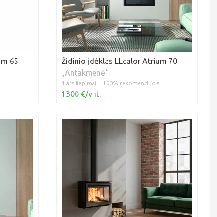
ium 65
Židinio įdėklas LLcalor Atrium 70
„Antakmenė“
a
4 atsiliepimai
100% rekomenduoja
1300 €/vnt.