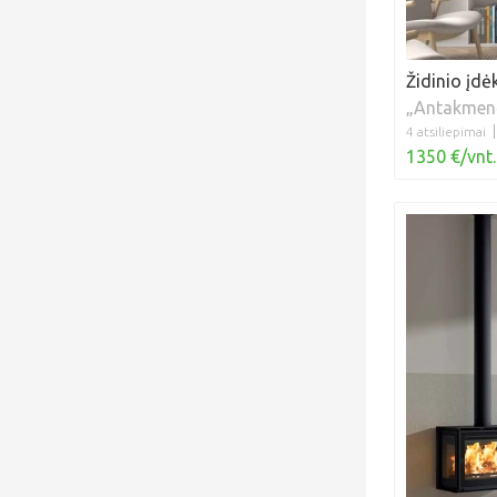
Židinio įdė
„Antakmen
4 atsiliepimai
1350 €/vnt.