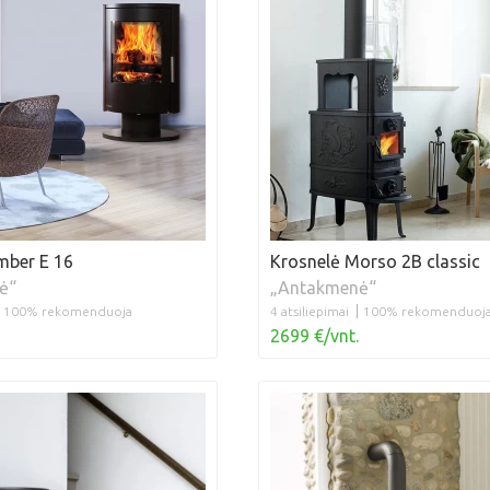
mber E 16
Krosnelė Morso 2B classic
ė“
„Antakmenė“
100% rekomenduoja
4 atsiliepimai
100% rekomenduoj
2699 €/vnt.