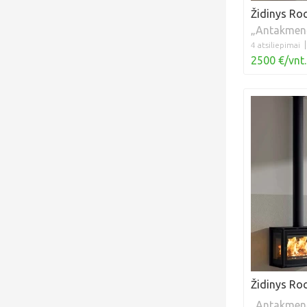
Židinys Roc
„Antakmen
4 atsiliepimai
2500 €/vnt.
Židinys Roc
„Antakmen