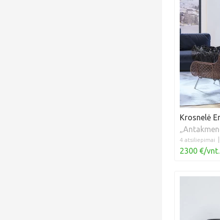
Krosnelė E
„Antakmen
4 atsiliepimai
2300 €/vnt.