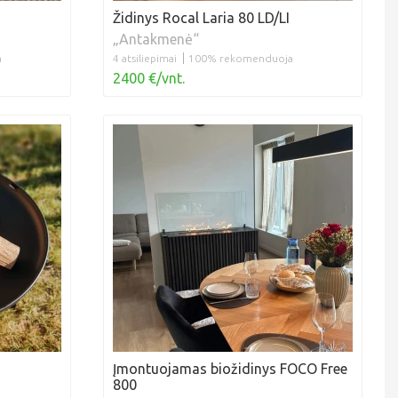
Židinys Rocal Laria 80 LD/LI
„Antakmenė“
a
4 atsiliepimai
100% rekomenduoja
2400 €/vnt.
Įmontuojamas biožidinys FOCO Free
800