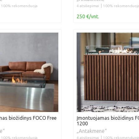
100% rekomenduoja
4 atsiliepimai
100% rekomenduoj
250 €/vnt.
as biožidinys FOCO Free
Įmontuojamas biožidinys F
1200
ė“
„Antakmenė“
100% rekomenduoja
4 atsiliepimai
100% rekomenduoj