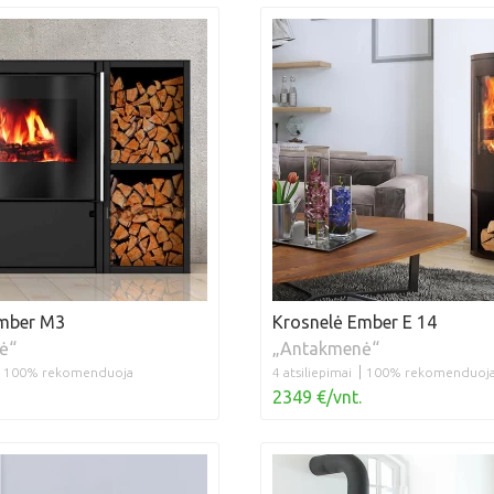
Ember M3
Krosnelė Ember E 14
ė“
„Antakmenė“
100% rekomenduoja
4 atsiliepimai
100% rekomenduoj
2349 €/vnt.