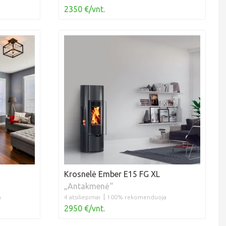
2350 €/vnt.
Krosnelė Ember E15 FG XL
„Antakmenė“
a
4 atsiliepimai
100% rekomenduoja
2950 €/vnt.