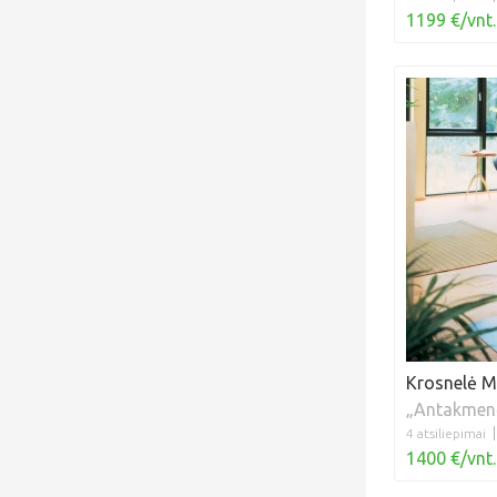
1199 €/vnt.
Krosnelė 
„Antakmen
4 atsiliepimai
1400 €/vnt.