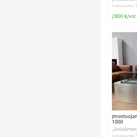
4 atsiliepimai
2800 €/vnt.
Įmontuojam
1000
„Antakmen
4 atsiliepimai