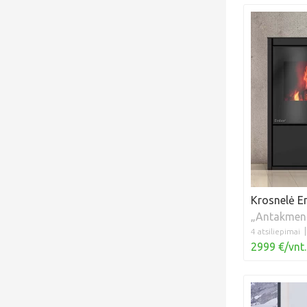
Krosnelė 
„Antakmen
4 atsiliepimai
2999 €/vnt.