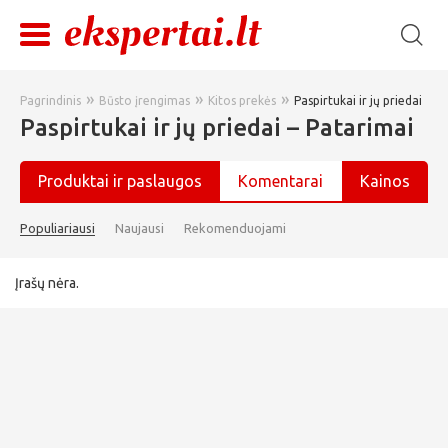
»
»
»
Pagrindinis
Būsto įrengimas
Kitos prekės
Paspirtukai ir jų priedai
Paspirtukai ir jų priedai – Patarimai
Produktai ir paslaugos
Komentarai
Kainos
Populiariausi
Naujausi
Rekomenduojami
Įrašų nėra.