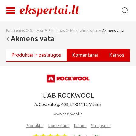
»
»
»
»
Pagrindinis
Statyba
Šiltinimas
Mineralinė vata
Akmens vata
Akmens vata
Produktai ir paslaugos
Komentarai
Kainos
UAB ROCKWOOL
A. Goštauto g. 40B, LT-01112 Vilnius
www.rockwool.lt
Produktai
Komentarai
Kainos
Straipsniai