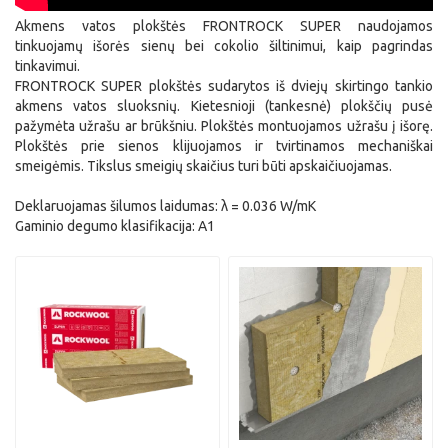
Akmens vatos plokštės FRONTROCK SUPER naudojamos
tinkuojamų išorės sienų bei cokolio šiltinimui, kaip pagrindas
tinkavimui.
FRONTROCK SUPER plokštės sudarytos iš dviejų skirtingo tankio
akmens vatos sluoksnių. Kietesnioji (tankesnė) plokščių pusė
pažymėta užrašu ar brūkšniu. Plokštės montuojamos užrašu į išorę.
Plokštės prie sienos klijuojamos ir tvirtinamos mechaniškai
smeigėmis. Tikslus smeigių skaičius turi būti apskaičiuojamas.
Deklaruojamas šilumos laidumas: λ = 0.036 W/mK
Gaminio degumo klasifikacija: A1