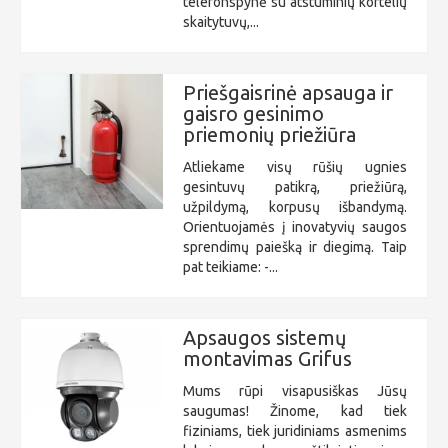
telefonspynė su atstuminių kortelių
skaitytuvų,...
Priešgaisrinė apsauga ir
gaisro gesinimo
priemonių priežiūra
Atliekame visų rūšių ugnies
gesintuvų patikrą, priežiūrą,
užpildymą, korpusų išbandymą.
Orientuojamės į inovatyvių saugos
sprendimų paiešką ir diegimą. Taip
pat teikiame: -...
Apsaugos sistemų
montavimas Grifus
Mums rūpi visapusiškas Jūsų
saugumas! Žinome, kad tiek
fiziniams, tiek juridiniams asmenims