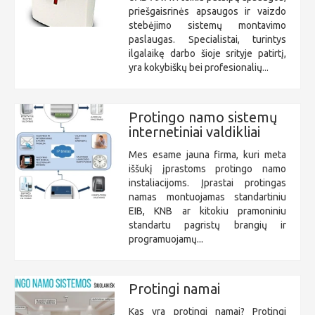
priešgaisrinės apsaugos ir vaizdo
stebėjimo sistemų montavimo
paslaugas. Specialistai, turintys
ilgalaikę darbo šioje srityje patirtį,
yra kokybiškų bei profesionalių...
Protingo namo sistemų
internetiniai valdikliai
Mes esame jauna firma, kuri meta
iššukį įprastoms protingo namo
instaliacijoms. Įprastai protingas
namas montuojamas standartiniu
EIB, KNB ar kitokiu pramoniniu
standartu pagristų brangių ir
programuojamų...
Protingi namai
Kas yra protingi namai? Protingi