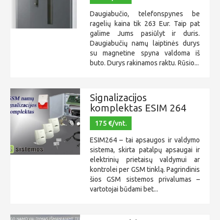
Daugiabučio, telefonspynes be
ragelių kaina tik 263 Eur. Taip pat
galime Jums pasiūlyt ir duris.
Daugiabučių namų laiptinės durys
su magnetine spyna valdoma iš
buto. Durys rakinamos raktu. Rūsio...
Signalizacijos
komplektas ESIM 264
175 €/vnt.
ESIM264 – tai apsaugos ir valdymo
sistema, skirta patalpų apsaugai ir
elektrinių prietaisų valdymui ar
kontrolei per GSM tinklą. Pagrindinis
šios GSM sistemos privalumas –
vartotojai būdami bet...