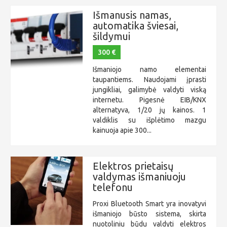
Išmanusis namas,
automatika šviesai,
šildymui
300 €
Išmaniojo namo elementai
taupantiems. Naudojami įprasti
jungikliai, galimybė valdyti viską
internetu. Pigesnė EIB/KNX
alternatyva, 1/20 jų kainos. 1
valdiklis su išplėtimo mazgu
kainuoja apie 300...
Elektros prietaisų
valdymas išmaniuoju
telefonu
Proxi Bluetooth Smart yra inovatyvi
išmaniojo būsto sistema, skirta
nuotoliniu būdu valdyti elektros