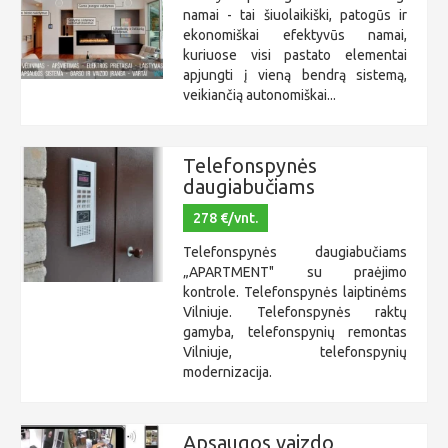
namai - tai šiuolaikiški, patogūs ir
ekonomiškai efektyvūs namai,
kuriuose visi pastato elementai
apjungti į vieną bendrą sistemą,
veikiančią autonomiškai...
Telefonspynės
daugiabučiams
278 €/vnt.
Telefonspynės daugiabučiams
„APARTMENT" su praėjimo
kontrole. Telefonspynės laiptinėms
Vilniuje. Telefonspynės raktų
gamyba, telefonspynių remontas
Vilniuje, telefonspynių
modernizacija.
Apsaugos vaizdo