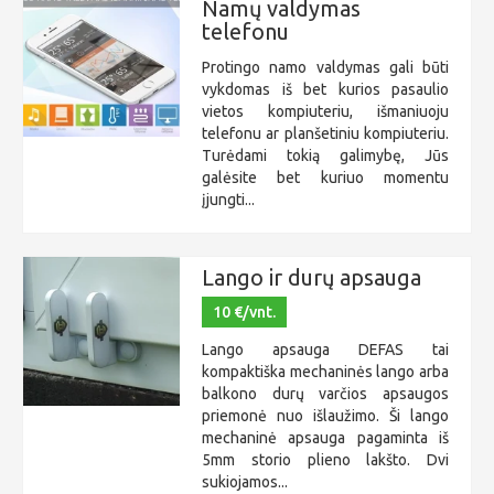
Namų valdymas
telefonu
Protingo namo valdymas gali būti
vykdomas iš bet kurios pasaulio
vietos kompiuteriu, išmaniuoju
telefonu ar planšetiniu kompiuteriu.
Turėdami tokią galimybę, Jūs
galėsite bet kuriuo momentu
įjungti...
Lango ir durų apsauga
10 €/vnt.
Lango apsauga DEFAS tai
kompaktiška mechaninės lango arba
balkono durų varčios apsaugos
priemonė nuo išlaužimo. Ši lango
mechaninė apsauga pagaminta iš
5mm storio plieno lakšto. Dvi
sukiojamos...