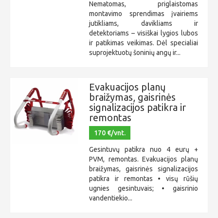
Nematomas, priglaistomas
montavimo sprendimas įvairiems
jutikliams, davikliams ir
detektoriams – visiškai lygios lubos
ir patikimas veikimas. Dėl specialiai
suprojektuotų šoninių angų ir...
Evakuacijos planų
braižymas, gaisrinės
signalizacijos patikra ir
remontas
170 €/vnt.
Gesintuvų patikra nuo 4 eurų +
PVM, remontas. Evakuacijos planų
braižymas, gaisrinės signalizacijos
patikra ir remontas • visų rūšių
ugnies gesintuvais; • gaisrinio
vandentiekio...