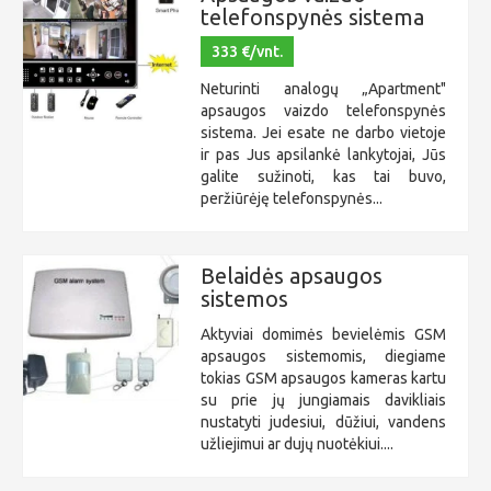
telefonspynės sistema
333 €/vnt.
Neturinti analogų „Apartment"
apsaugos vaizdo telefonspynės
sistema. Jei esate ne darbo vietoje
ir pas Jus apsilankė lankytojai, Jūs
galite sužinoti, kas tai buvo,
peržiūrėję telefonspynės...
Belaidės apsaugos
sistemos
Aktyviai domimės bevielėmis GSM
apsaugos sistemomis, diegiame
tokias GSM apsaugos kameras kartu
su prie jų jungiamais davikliais
nustatyti judesiui, dūžiui, vandens
užliejimui ar dujų nuotėkiui....