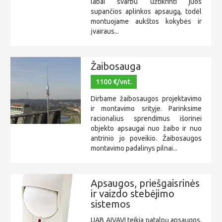
labai svarbu užtikrinti juos
supančios aplinkos apsaugą, todėl
montuojame aukštos kokybės ir
įvairaus...
Žaibosauga
1100 €/vnt.
Dirbame žaibosaugos projektavimo
ir montavimo srityje. Parinksime
racionalius sprendimus išorinei
objekto apsaugai nuo žaibo ir nuo
antrinio jo poveikio. Žaibosaugos
montavimo padalinys pilnai...
Apsaugos, priešgaisrinės
ir vaizdo stebėjimo
sistemos
UAB AIVAVI teikia patalpų apsaugos,