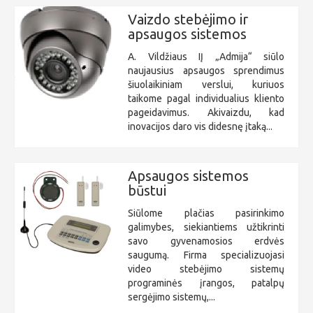
Vaizdo stebėjimo ir
apsaugos sistemos
A. Vildžiaus IĮ „Admija“ siūlo
naujausius apsaugos sprendimus
šiuolaikiniam verslui, kuriuos
taikome pagal individualius kliento
pageidavimus. Akivaizdu, kad
inovacijos daro vis didesnę įtaką...
Apsaugos sistemos
būstui
Siūlome plačias pasirinkimo
galimybes, siekiantiems užtikrinti
savo gyvenamosios erdvės
saugumą. Firma specializuojasi
video stebėjimo sistemų
programinės įrangos, patalpų
sergėjimo sistemų,...