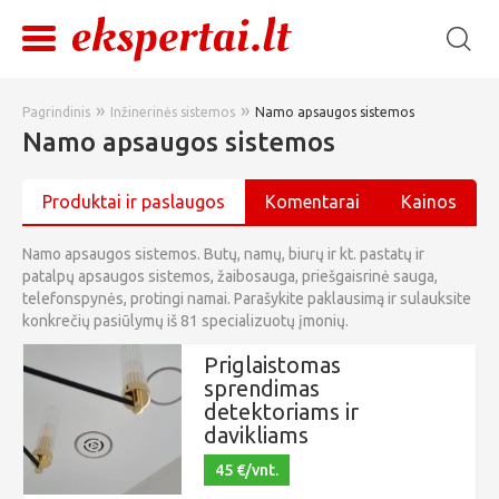
»
»
Pagrindinis
Inžinerinės sistemos
Namo apsaugos sistemos
Namo apsaugos sistemos
Produktai ir paslaugos
Komentarai
Kainos
Namo apsaugos sistemos. Butų, namų, biurų ir kt. pastatų ir
patalpų apsaugos sistemos, žaibosauga, priešgaisrinė sauga,
telefonspynės, protingi namai. Parašykite paklausimą ir sulauksite
konkrečių pasiūlymų iš 81 specializuotų įmonių.
Priglaistomas
sprendimas
detektoriams ir
davikliams
45 €/vnt.