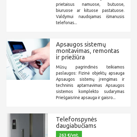
prietaisus namuose, butuose,
biuruose ar kituose pastatuose.
Valdymui naudojamas išmanusis
telefonas...
Apsaugos sistemų
montavimas, remontas
ir priežiūra
Mūsų pagrindinės teikiamos
paslaugos: Fizinė objektų apsauga
Apsaugos sistemų įrengimas ir
techninis aptarnavimas Apsaugos
sistemos komplekto sudarymas
Priešgaisrinė apsauga ir gaisro...
Telefonspynės
daugiabučiams
263 €/vnt.