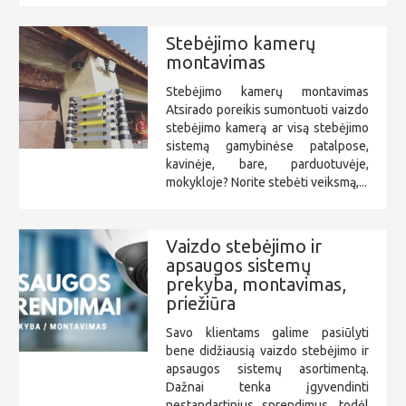
Stebėjimo kamerų
montavimas
Stebėjimo kamerų montavimas
Atsirado poreikis sumontuoti vaizdo
stebėjimo kamerą ar visą stebėjimo
sistemą gamybinėse patalpose,
kavinėje, bare, parduotuvėje,
mokykloje? Norite stebėti veiksmą,...
Vaizdo stebėjimo ir
apsaugos sistemų
prekyba, montavimas,
priežiūra
Savo klientams galime pasiūlyti
bene didžiausią vaizdo stebėjimo ir
apsaugos sistemų asortimentą.
Dažnai tenka įgyvendinti
nestandartinius sprendimus, todėl