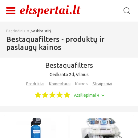
»
Pagrindinis
Įveskite sritį
Bestaquafilters - produktų ir
paslaugų kainos
Bestaquafilters
Gedkanto 2d, Vilnius
Produktai
Komentarai
Kainos
Straipsniai
Atsiliepimai 4