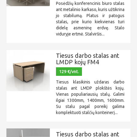
Posėdžių konferencinis biuro stalas
ant metalinio karkaso, kuris užtikrina
jo stabilumą. Platus ir patogus
stalas, prie kurio kiekvienas turi
didelę asmeninę erdvę. Stalo
viduryje ertmė. Stalviršis...
Tiesus darbo stalas ant
LMDP kojų FM4
129 €/vnt.
Tiesus klasikinis uždaras darbo
stalas ant LMDP plokštės kojų.
Vienas populiariausių stalų. Galimi
ilgiai 1300mm, 1400mm, 1600mm.
Su stalu pagal poreikį galima
komplektuoti stalčių konteinerį...
Tiesus darbo stalas ant