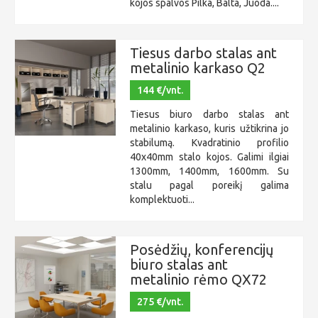
kojos spalvos Pilka, Balta, Juoda....
Tiesus darbo stalas ant
metalinio karkaso Q2
144 €/vnt.
Tiesus biuro darbo stalas ant
metalinio karkaso, kuris užtikrina jo
stabilumą. Kvadratinio profilio
40x40mm stalo kojos. Galimi ilgiai
1300mm, 1400mm, 1600mm. Su
stalu pagal poreikį galima
komplektuoti...
Posėdžių, konferencijų
biuro stalas ant
metalinio rėmo QX72
275 €/vnt.