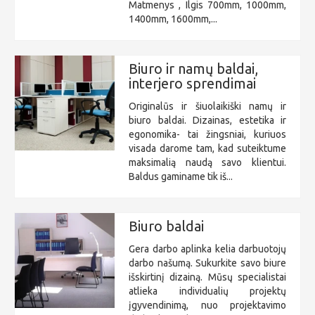
Matmenys , Ilgis 700mm, 1000mm,
1400mm, 1600mm,...
Biuro ir namų baldai,
interjero sprendimai
Originalūs ir šiuolaikiški namų ir
biuro baldai. Dizainas, estetika ir
egonomika- tai žingsniai, kuriuos
visada darome tam, kad suteiktume
maksimalią naudą savo klientui.
Baldus gaminame tik iš...
Biuro baldai
Gera darbo aplinka kelia darbuotojų
darbo našumą. Sukurkite savo biure
išskirtinį dizainą. Mūsų specialistai
atlieka individualių projektų
įgyvendinimą, nuo projektavimo