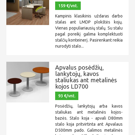
159 €/vnt.
Kampinis klasikinis uždaras darbo
stalas ant LMDP plokštės kojų.
Vienas populiariausių stalų. Su stalu
pagal poreikį galima komplektuoti
stalčių konteinerį. Pasirenkant reikia
nurodyti stalo...
Apvalus posėdžių,
lankytojų, kavos
staliukas ant metalinės
kojos LD700
93 €/vnt.
Posėdžių, lankytojų arba kavos
staliukas ant metalinės kojos-
bazės. Stalo koja - apvali D80mm
stalo koja pritvirtinta ant Apvalaus
D500mm pado. Galimos metalinės