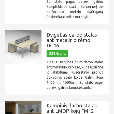
Su stalu pagal poreikį galima
komplektuoti stalčių konteinerį bei
perforuoto metalo diafragmą.
Pasirenkant reikia nurodyti...
Dvigubas darbo stalas
ant metalinio rėmo
DG16
238 €/vnt.
Tiesus Dvigubas biuro darbo stalas
ant metalinio karkaso, kuris užtikrina
jo stabilumą. Kvadratinio profilio
50x50mm stalo kojos. Galimi ilgiai
1400mm, 1600mm. Su stalu pagal
poreikį galima komplektuoti...
Kampinis darbo stalas
ant LMDP kojų FM12