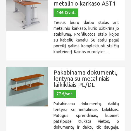
metalinio karkaso AST1
146 €/vnt.
Tiesus biuro darbo stalas ant
metalinio karkaso, kuris užtikrina jo
stabilumą. Profiliuotos stalo kojos
su kabeliu kanalu. Su stalu pagal
poreikį galima komplektuoti stalčių
konteinerį. Kainos nurodytos...
Pakabinama dokumentų
lentyna su metaliniais
laikikliais PL/DL
77 €/vnt.
Pakabinama dokumentų- daiktų
lentyna su metaliniais laikikliais.
Patogus sprendimas, kuomet
patalpose trūksta vietos, o
dokumentų ir daiktų tik daugėja.