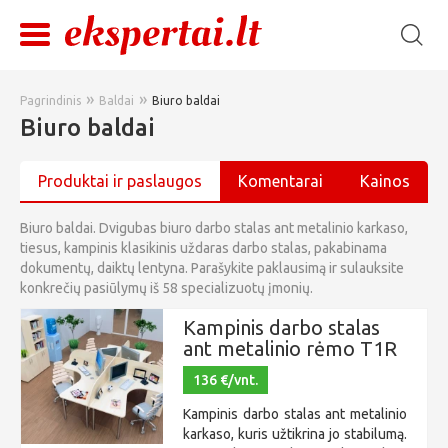
»
»
Pagrindinis
Baldai
Biuro baldai
Biuro baldai
Produktai ir paslaugos
Komentarai
Kainos
Biuro baldai. Dvigubas biuro darbo stalas ant metalinio karkaso,
tiesus, kampinis klasikinis uždaras darbo stalas, pakabinama
dokumentų, daiktų lentyna. Parašykite paklausimą ir sulauksite
konkrečių pasiūlymų iš 58 specializuotų įmonių.
Kampinis darbo stalas
ant metalinio rėmo T1R
136 €/vnt.
Kampinis darbo stalas ant metalinio
karkaso, kuris užtikrina jo stabilumą.