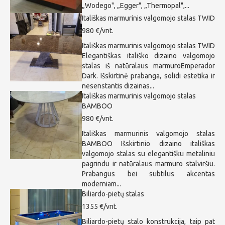
„Wodego", „Egger", „Thermopal",...
Itališkas marmurinis valgomojo stalas TWID
980 €/vnt.
Itališkas marmurinis valgomojo stalas TWID
Elegantiškas itališko dizaino valgomojo
stalas iš natūralaus marmuroEmperador
Dark. Išskirtinė prabanga, solidi estetika ir
nesenstantis dizainas...
Itališkas marmurinis valgomojo stalas
BAMBOO
980 €/vnt.
Itališkas marmurinis valgomojo stalas
BAMBOO Išskirtinio dizaino itališkas
valgomojo stalas su elegantišku metaliniu
pagrindu ir natūralaus marmuro stalviršiu.
Prabangus bei subtilus akcentas
moderniam...
Biliardo-pietų stalas
1355 €/vnt.
Biliardo-pietų stalo konstrukcija, taip pat