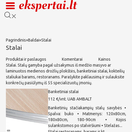
Pagrindinis
»
Baldai
»
Stalai
Stalai
Produktai ir paslaugos
Komentarai
Kainos
Stalai. Stalų gamyba pagal užsakymus iš medžio masyvo ar
laminuotos medienos drožlių plokštės, banketiniai stalai, kokteilių
staliukai barams, restoranams. Parašykite paklausimą ir sulauksite
konkrečių pasiūlymų iš 55 specializuotų įmonių.
Banketiniai stalai
112 €/vnt.
UAB AMBALT
Banketinių stačiakampių stalų savybės •
Spalva: buko • Matmenys: 120x80cm,
180x80cm, 180-90cm • Kojos
sulankstomos po stalviršiumi • Stelažas...
Stalai restoranams, barams ir kt.