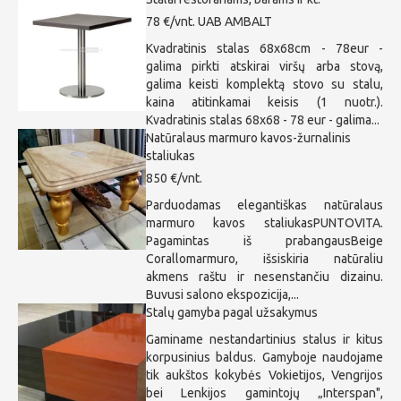
78 €/vnt.
UAB AMBALT
Kvadratinis stalas 68x68cm - 78eur -
galima pirkti atskirai viršų arba stovą,
galima keisti komplektą stovo su stalu,
kaina atitinkamai keisis (1 nuotr.).
Kvadratinis stalas 68x68 - 78 eur - galima...
Natūralaus marmuro kavos-žurnalinis
staliukas
850 €/vnt.
Parduodamas elegantiškas natūralaus
marmuro kavos staliukasPUNTOVITA.
Pagamintas iš prabangausBeige
Corallomarmuro, išsiskiria natūraliu
akmens raštu ir nesenstančiu dizainu.
Buvusi salono ekspozicija,...
Stalų gamyba pagal užsakymus
Gaminame nestandartinius stalus ir kitus
korpusinius baldus. Gamyboje naudojame
tik aukštos kokybės Vokietijos, Vengrijos
bei Lenkijos gamintojų „Interspan",