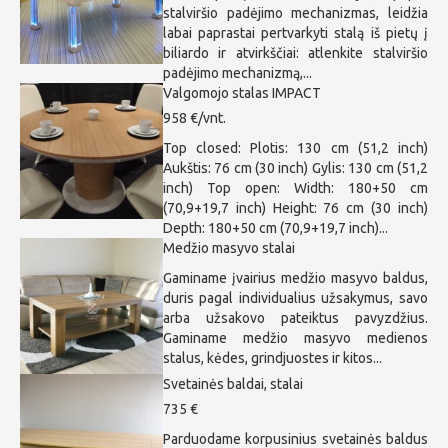
stalviršio padėjimo mechanizmas, leidžia
labai paprastai pertvarkyti stalą iš pietų į
biliardo ir atvirkščiai: atlenkite stalviršio
padėjimo mechanizmą,...
Valgomojo stalas IMPACT
958 €/vnt.
Top closed: Plotis: 130 cm (51,2 inch)
Aukštis: 76 cm (30 inch) Gylis: 130 cm (51,2
inch) Top open: Width: 180+50 cm
(70,9+19,7 inch) Height: 76 cm (30 inch)
Depth: 180+50 cm (70,9+19,7 inch)...
Medžio masyvo stalai
Gaminame įvairius medžio masyvo baldus,
duris pagal individualius užsakymus, savo
arba užsakovo pateiktus pavyzdžius.
Gaminame medžio masyvo medienos
stalus, kėdes, grindjuostes ir kitos...
Svetainės baldai, stalai
735 €
Parduodame korpusinius svetainės baldus