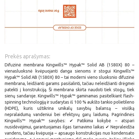
Prekės aprašymas:
Difuzinė membrana Kingwills™ Hypak™ Solid AB (1580X) 80 –
vienasluoksnė kvėpuojanti danga sienoms ir stogui Kingwills™
Hypak™ Solid AB (1580X) 80 – tai moderni vieno sluoksnio difuzinė
membrana, leidžianti garams pasišalinti, tačiau neleidžianti drėgmei
patekti į konstrukciją. Ši membrana skirta naudoti tiek stogų, tiek
sienų sandaroje. Kingwills™ Hypak™ gaminamas pasitelkiant flash-
spinning technologiją ir sudarytas iš 100 % aukšto tankio polietileno
(HDPE), kuris užtikrina unikalų savybių balansą – visišką
nepralaidumą vandeniui bei efektyvų garų laidumą. Pagrindinės
Kingwills™ Hypak™ savybės: ✔ Patikima kokybė – atspari
nusidėvėjimui, garantuojamas ilgas tarnavimo laikas ✔ Nepraleidžia
vandens, tačiau kvėpuoja – apsaugo konstrukcijas nuo kondensato