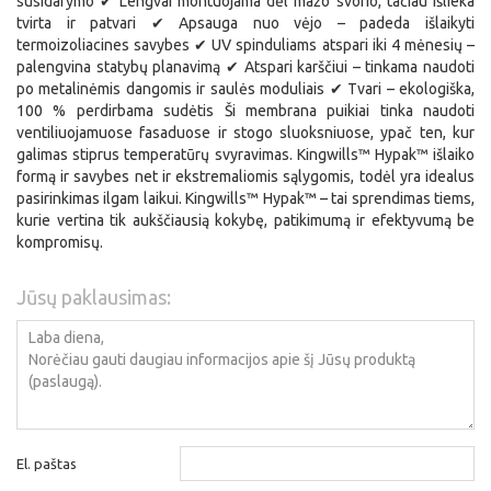
susidarymo ✔ Lengvai montuojama dėl mažo svorio, tačiau išlieka
tvirta ir patvari ✔ Apsauga nuo vėjo – padeda išlaikyti
termoizoliacines savybes ✔ UV spinduliams atspari iki 4 mėnesių –
palengvina statybų planavimą ✔ Atspari karščiui – tinkama naudoti
po metalinėmis dangomis ir saulės moduliais ✔ Tvari – ekologiška,
100 % perdirbama sudėtis Ši membrana puikiai tinka naudoti
ventiliuojamuose fasaduose ir stogo sluoksniuose, ypač ten, kur
galimas stiprus temperatūrų svyravimas. Kingwills™ Hypak™ išlaiko
formą ir savybes net ir ekstremaliomis sąlygomis, todėl yra idealus
pasirinkimas ilgam laikui. Kingwills™ Hypak™ – tai sprendimas tiems,
kurie vertina tik aukščiausią kokybę, patikimumą ir efektyvumą be
kompromisų.
Jūsų paklausimas:
El. paštas