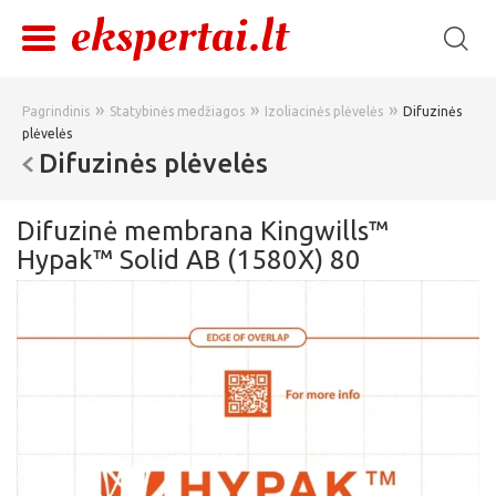
»
»
»
Pagrindinis
Statybinės medžiagos
Izoliacinės plėvelės
Difuzinės
plėvelės
Difuzinės plėvelės
Difuzinė membrana Kingwills™
Hypak™ Solid AB (1580X) 80