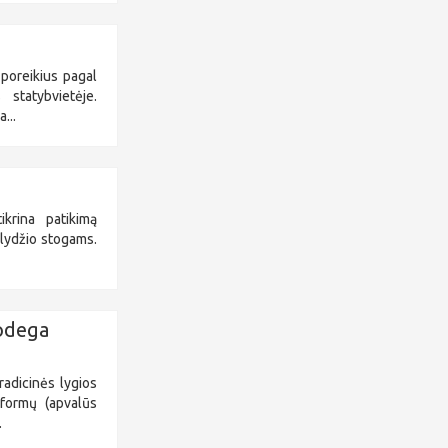
poreikius pagal
 statybvietėje.
...
krina patikimą
olydžio stogams.
odega
dicinės lygios
 formų (apvalūs
.