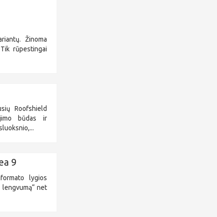
ariantų. Žinoma
 Tik rūpestingai
usių Roofshield
ojimo būdas ir
luoksnio,...
ea 9
formato lygios
nį lengvumą“ net