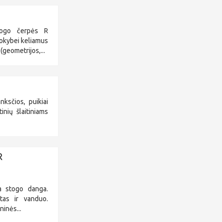
togo čerpės R
okybei keliamus
(geometrijos,...
ksčios, puikiai
inių šlaitiniams
R
ma stogo danga.
tas ir vanduo.
ninės...