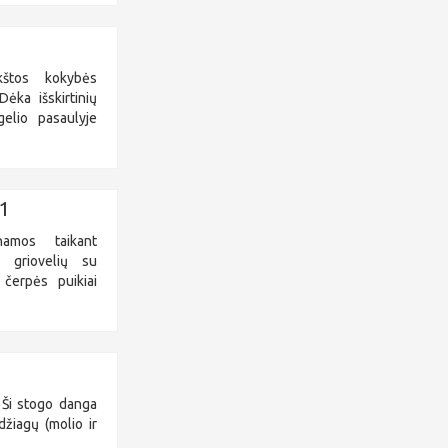
kštos kokybės
ėka išskirtinių
elio pasaulyje
1
amos taikant
 griovelių su
 čerpės puikiai
 Ši stogo danga
džiagų (molio ir