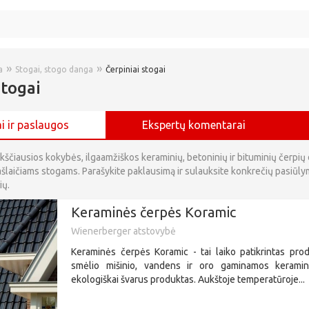
»
»
a
Stogai, stogo danga
Čerpiniai stogai
stogai
i ir paslaugos
Ekspertų komentarai
ukščiausios kokybės, ilgaamžiškos keraminių, betoninių ir bituminių čerpi
ašlaičiams stogams. Parašykite paklausimą ir sulauksite konkrečių pasiūly
ių.
Keraminės čerpės Koramic
Wienerberger atstovybė
Keraminės čerpės Koramic - tai laiko patikrintas prod
smėlio mišinio, vandens ir oro gaminamos kerami
ekologiškai švarus produktas. Aukštoje temperatūroje...