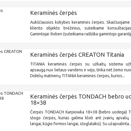
Keraminės čerpės
Aukščiausios kokybės keraminės čerpės. Skaičiuojame 
kliento objekto brėžinius, suteikiame konsultacijas
Gamintojai: Roben (suteikiama raštiška gamintojo garantija
Keraminės čerpės CREATON Titania
TITANIA keraminės čerpės su užkaitų sistema užti
apsaugą nuo lietaus vandens ir vėjo, tinka net žemo nu
Didelių matmenų TITANIA keraminės čerpės, kurios...
Keraminės čerpės TONDACH bebro u
18×38
Čerpės TONDACH Karpiowka 18×38 (bebro uodega) Tra
stogo čerpės, kurias galima kloti ant įvairių apvalių
langai, kūgio formos langai, stoglatakis). Su užapvalinta..