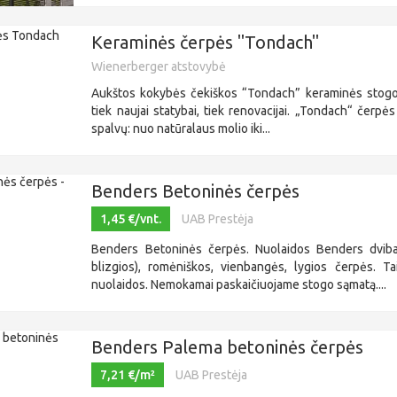
Keraminės čerpės "Tondach"
Wienerberger atstovybė
Aukštos kokybės čekiškos “Tondach” keraminės stogo
tiek naujai statybai, tiek renovacijai. „Tondach“ čerpės 
spalvų: nuo natūralaus molio iki...
Benders Betoninės čerpės
1,45 €/vnt.
UAB Prestėja
Benders Betoninės čerpės. Nuolaidos Benders dviba
blizgios), romėniškos, vienbangės, lygios čerpės. T
nuolaidos. Nemokamai paskaičiuojame stogo sąmatą....
Benders Palema betoninės čerpės
7,21 €/m²
UAB Prestėja