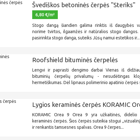
Švediškos betoninės čerpės "Steriks"
6,80 €/m²
Stogo dangą šiandien galima rinktis iš daugybės v
norime tvirtos, ilgaamžės ir natūralios stogo dangos.
pasirinkta stogo danga, suteiks Jūsų namui estetikos ir...
Roofshield bituminės čerpelės
Lengvi ir paprasti dengimo darbai Vienas iš didžia
bituminių čerpelių privalumų - nesudėtingas kl
hermetiškumas. Dėl lipnaus polimerinio apatinio čerpės s
Lygios keraminės čerpės KORAMIC Or
KORAMIC Orea 9 Orea 9 yra užkaitinės, didelio 
keraminės čerpės. Šios čerpės suteikia stogui „vizuali
ir renkantis tamsesnes spalvas. Orea 9 čerpes...