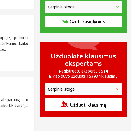
Gauti pasiūlymus
poje, pelniusi
amžiškumo. Laiko
os...
Užduokite klausimus
ekspertams
Registruotų ekspertų 3514
Iš viso buvo užduota 153934 klausimų
r atsparumą oro
Užduoti klausimą
ku tik tvirtėja.