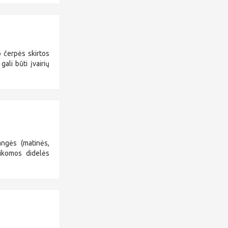
 čerpės skirtos
gali būti įvairių
ngės (matinės,
aikomos didelės