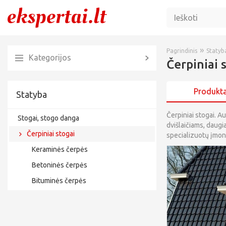
»
Pagrindinis
Statyb
Kategorijos
Čerpiniai 
Produkta
Statyba
Čerpiniai stogai. A
Stogai, stogo danga
dvišlaičiams, daugi
Čerpiniai stogai
specializuotų įmon
Keraminės čerpės
Betoninės čerpės
Bituminės čerpės