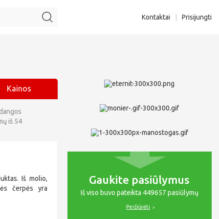
Kontaktai
|
Prisijungti
Kainos
ų dangos
mų iš 54
Gaukite pasiūlymus
uktas. Iš molio,
nės čerpės yra
Iš viso buvo pateikta 449657 pasiūlymų
Peržiūrėti