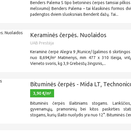
Benders Palema S tipo betoninės čerpės tamsiai pilkos
melsvumo) Benders Palema – tai klasikinės formos dv
padengtos dviem sluoksniais Benderit dažų. Tai...
Keraminės čerpės. Nuolaidos
UAB Prestėja
Keraminė čerpė Alegra 9 /Kunice/ (galimos 6 skirtingos 
nuo 8,69€/m² Matmenys, mm 477 x 310 Išeiga, vnt/
Vieneto svoris, kg 3,9 Grebėstų žingsnis,...
Bituminės čerpės - Mida LT, Technonic
3,90 €/m²
Bituminės čerpės šlaitiniams stogams. Lankščios,
gyvenamųjų, pramoninių bei kitos paskirties stati
stogams, kurių šlaito nuolydis yra nuo 12°. Bituminės čer