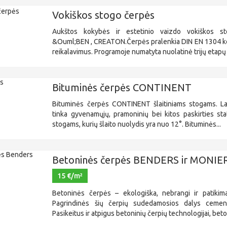
Vokiškos stogo čerpės
Aukštos kokybės ir estetinio vaizdo vokiškos s
&Ouml;BEN , CREATON.Čerpės pralenkia DIN EN 1304 k
reikalavimus. Programoje numatyta nuolatinė trijų etapų 
Bituminės čerpės CONTINENT
Bituminės čerpės CONTINENT šlaitiniams stogams. Lan
tinka gyvenamųjų, pramoninių bei kitos paskirties stat
stogams, kurių šlaito nuolydis yra nuo 12°. Bituminės...
Betoninės čerpės BENDERS ir MONIE
15 €/m²
Betoninės čerpės – ekologiška, nebrangi ir patiki
Pagrindinės šių čerpių sudedamosios dalys cemen
Pasikeitus ir atpigus betoninių čerpių technologijai, beto