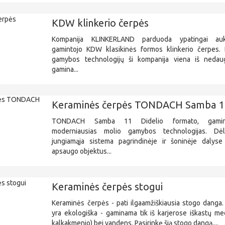
KDW klinkerio čerpės
Kompanija KLINKERLAND parduoda ypatingai au
gamintojo KDW klasikinės formos klinkerio čerpes. D
gamybos technologijų ši kompanija viena iš nedaug
gamina...
Keraminės čerpės TONDACH Samba 1
TONDACH Samba 11 Didelio formato, gamin
moderniausias molio gamybos technologijas. Dėl
jungiamąja sistema pagrindinėje ir šoninėje dalyse
apsaugo objektus...
Keraminės čerpės stogui
Keraminės čerpės - pati ilgaamžiškiausia stogo danga.
yra ekologiška - gaminama tik iš karjerose iškastų me
kalkakmenio) bei vandens. Pasirinkę šią stogo dangą,...