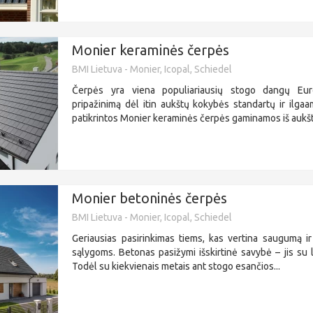
Monier keraminės čerpės
BMI Lietuva - Monier, Icopal, Schiedel
Čerpės yra viena populiariausių stogo dangų Euro
pripažinimą dėl itin aukštų kokybės standartų ir ilga
patikrintos Monier keraminės čerpės gaminamos iš aukšt
Monier betoninės čerpės
BMI Lietuva - Monier, Icopal, Schiedel
Geriausias pasirinkimas tiems, kas vertina saugumą i
sąlygoms. Betonas pasižymi išskirtinė savybė – jis su lai
Todėl su kiekvienais metais ant stogo esančios...