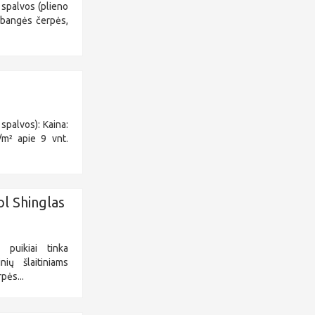
 spalvos (plieno
ibangės čerpės,
spalvos): Kaina:
m² apie 9 vnt.
ol Shinglas
 puikiai tinka
nių šlaitiniams
pės...