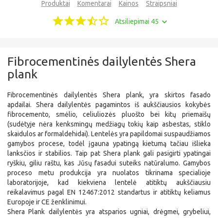
Produktai
Komentarai
Kainos
Straipsniai
Atsiliepimai 45
Fibrocementinės dailylentės Shera
plank
Fibrocementinės dailylentės Shera plank, yra skirtos fasado
apdailai. Shera dailylentės pagamintos iš aukščiausios kokybės
fibrocemento, smėlio, celiuliozės pluošto bei kitų priemaišų
(sudėtyje nėra kenksmingų medžiagų tokių kaip asbestas, stiklo
skaidulos ar formaldehidai). Lentelės yra papildomai suspaudžiamos
gamybos procese, todėl įgauna ypatingą kietumą tačiau išlieka
lanksčios ir stabilios. Taip pat Shera plank gali pasigirti ypatingai
ryškiu, giliu raštu, kas Jūsų fasadui suteiks natūralumo. Gamybos
proceso metu produkcija yra nuolatos tikrinama specialioje
laboratorijoje, kad kiekviena lentelė atitiktų aukščiausiu
reikalavimus pagal EN 12467:2012 standartus ir atitiktų keliamus
Europoje ir CE ženklinimui.
Shera Plank dailylentės yra atsparios ugniai, drėgmei, grybeliui,