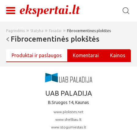
»
»
»
Pagrindinis
Statyba
Fasadai
Fibrocementinės plokštės
Fibrocementinės plokštės
Produktai ir paslaugos
Komentarai
Kainos
UAB PALADIJA
B.Sruogos 14, Kaunas
www.plokstes.net
www.shellbau.lt
www.stogumiestas.lt