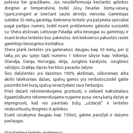
pelėsiui bei graužikams. Jos nesideformuoja keičiantis aplinkos
drėgmei ar temperatūrai, todėl Jūsų fasadas žiemą-vasarą,
lyjant,sningant ar šviečiant saulei atrodys vienodai. Gamintojas
suteikia 50 metų garantiją. Kiekviena lentelė yra pažymėta specialiai
pagal partijos numerį, todėl esant problemoms galėsite susisiekti
su Shera atstovais Lietuvoje Paladija arba tiesiogiai su gamintoju ir
esant brokui lentelės bus pakeistos. Ant kiekvienos pakuotės rasite
gamintojo tiesioginius kontaktus.
Shera plank lentelės yra gaminamos daugiau kaip 30 metų, per šį
laiką jos jau spėjo tapti numeriu 1 tokiose šalyse kaip: Vokietija,
Olandija, Danija, Norvegija, Airija, Jungtinė karalystė, Jungtinės
valstijos, Graikija, Kipras bei kitos pasaulio šalyse.
Šios dailylentės yra dažomos 100% akriliniais, silikoniniais arba
akrilo lateksiniais dažais, spalvų gamos yra neribotos,todėl galite
pasirinkti bet kurią spalvą nevaržydami savo fantazijos.
Prieš dažant rekomenduojama gruntuoti, o siekiant maksimalaus
ilgaamžiškumo rekomenduojama nugarine pusę vieną kartą dažyti ar
impregnuoti, kad visi paviršiais būtų „uždaryti“ ir lentelės
neabsorbuotų drėgmės iš aplinkos.
Esant užsakymui daugiau kaip 150m2, galime pasiūlyti ir dažymo
paslaugas.
Standartiniai lentelių matmenys: