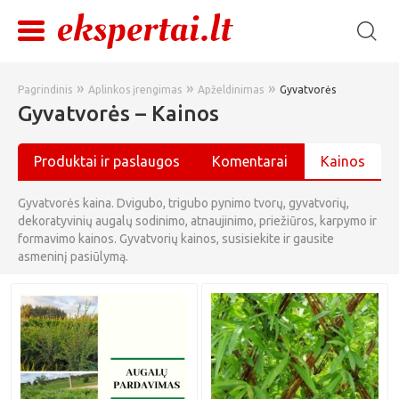
»
»
»
Pagrindinis
Aplinkos įrengimas
Apželdinimas
Gyvatvorės
Gyvatvorės – Kainos
Produktai ir paslaugos
Komentarai
Kainos
Gyvatvorės kaina. Dvigubo, trigubo pynimo tvorų, gyvatvorių,
dekoratyvinių augalų sodinimo, atnaujinimo, priežiūros, karpymo ir
formavimo kainos. Gyvatvorių kainos, susisiekite ir gausite
asmeninį pasiūlymą.