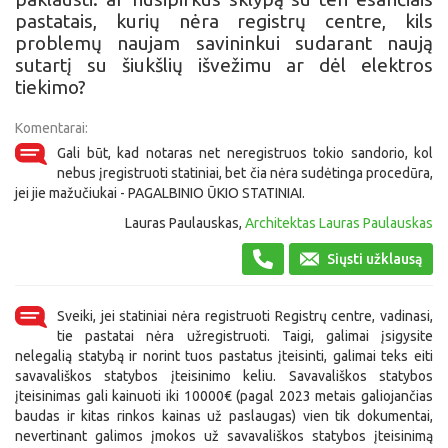
pastatais, kurių nėra registrų centre, kils
problemų naujam savininkui sudarant naują
sutartį su šiukšlių išvežimu ar dėl elektros
tiekimo?
Komentarai:
Gali būt, kad notaras net neregistruos tokio sandorio, kol
nebus įregistruoti statiniai, bet čia nėra sudėtinga procedūra,
jei jie mažučiukai - PAGALBINIO ŪKIO STATINIAI.
Lauras Paulauskas,
Architektas Lauras Paulauskas
Siųsti užklausą
Sveiki, jei statiniai nėra registruoti Registrų centre, vadinasi,
tie pastatai nėra užregistruoti. Taigi, galimai įsigysite
nelegalią statybą ir norint tuos pastatus įteisinti, galimai teks eiti
savavališkos statybos įteisinimo keliu. Savavališkos statybos
įteisinimas gali kainuoti iki 10000€ (pagal 2023 metais galiojančias
baudas ir kitas rinkos kainas už paslaugas) vien tik dokumentai,
nevertinant galimos įmokos už savavališkos statybos įteisinimą