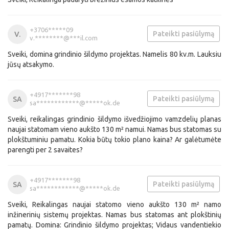
+3706*****09
Pateikti pasiūlymą
V.
v.********@***il.com
Sveiki, domina grindinio šildymo projektas. Namelis 80 kv.m. Lauksiu
jūsų atsakymo.
+4917*******98
Pateikti pasiūlymą
SA
sa************@*****ok.de
Sveiki, reikalingas grindinio šildymo išvedžiojimo vamzdelių planas
naujai statomam vieno aukšto 130 m² namui. Namas bus statomas su
plokštuminiu pamatu. Kokia būtų tokio plano kaina? Ar galėtumėte
parengti per 2 savaites?
+4917*******98
Pateikti pasiūlymą
SA
sa************@*****ok.de
Sveiki, Reikalingas naujai statomo vieno aukšto 130 m² namo
inžinerinių sistemų projektas. Namas bus statomas ant plokštinių
pamatų. Domina: Grindinio šildymo projektas; Vidaus vandentiekio