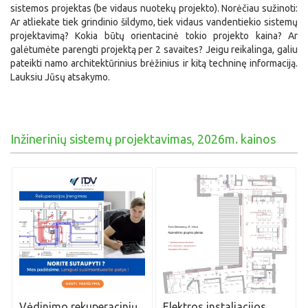
sistemos projektas (be vidaus nuotekų projekto). Norėčiau sužinoti:
Ar atliekate tiek grindinio šildymo, tiek vidaus vandentiekio sistemų
projektavimą? Kokia būtų orientacinė tokio projekto kaina? Ar
galėtumėte parengti projektą per 2 savaites? Jeigu reikalinga, galiu
pateikti namo architektūrinius brėžinius ir kitą techninę informaciją.
Lauksiu Jūsų atsakymo.
Inžinerinių sistemų projektavimas, 2026m. kainos
Vėdinimo rekuperacinių
Elektros instaliacijos