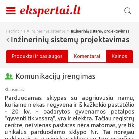
»
»
Pagrindinis
Inžinerinės sistemos
Inžinerinių sistemų projektavimas
Inžinerinių sistemų projektavimas
Produktai ir paslaugos
Komentarai
Kainos
Komunikacijų įrengimas
Klausimas:
Parduodamas sklypas su apgriuvusiu namu,
kuriame niekas negyvena ir iš kažkokio pastatėlio
- 20 kv. - padarytos gyvenamos patalpos
"gyventi tik vasarą", yra ir elektra. Tačiau registrų
centre, nei vienas pastatas nėra matomas, yra tik
unikalus parduodamo sklypo Nr. Tai norėjau
paklausti: ar nusipirkus sklypą su ten esančiais