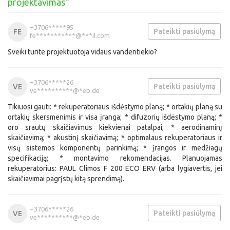
projektavimas“
+3706*****95
Pateikti pasiūlymą
FE
fe***********@***il.com
Sveiki turite projektuotoja vidaus vandentiekio?
+3706*****26
Pateikti pasiūlymą
VE
ve**********@*eb.de
Tikiuosi gauti: * rekuperatoriaus išdėstymo planą; * ortakių planą su
ortakių skersmenimis ir visa įranga; * difuzorių išdėstymo planą; *
oro srautų skaičiavimus kiekvienai patalpai; * aerodinaminį
skaičiavimą; * akustinį skaičiavimą; * optimalaus rekuperatoriaus ir
visų sistemos komponentų parinkimą; * įrangos ir medžiagų
specifikaciją; * montavimo rekomendacijas. Planuojamas
rekuperatorius: PAUL Climos F 200 ECO ERV (arba lygiavertis, jei
skaičiavimai pagrįstų kitą sprendimą).
+3706*****26
Pateikti pasiūlymą
VE
ve**********@*eb.de