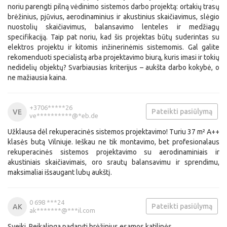
noriu parengti pilną vėdinimo sistemos darbo projektą: ortakių trasų
brėžinius, pjūvius, aerodinaminius ir akustinius skaičiavimus, slėgio
nuostolių skaičiavimus, balansavimo lenteles ir medžiagų
specifikaciją. Taip pat noriu, kad šis projektas būtų suderintas su
elektros projektu ir kitomis inžinerinėmis sistemomis. Gal galite
rekomenduoti specialistą arba projektavimo biurą, kuris imasi ir tokių
nedidelių objektų? Svarbiausias kriterijus – aukšta darbo kokybė, o
ne mažiausia kaina.
+3706*****26
Pateikti pasiūlymą
VE
ve**********@*eb.de
Užklausa dėl rekuperacinės sistemos projektavimo! Turiu 37 m² A++
klasės butą Vilniuje. Ieškau ne tik montavimo, bet profesionalaus
rekuperacinės sistemos projektavimo su aerodinaminiais ir
akustiniais skaičiavimais, oro srautų balansavimu ir sprendimu,
maksimaliai išsaugant lubų aukštį.
0 698 ***24
Pateikti pasiūlymą
AK
ak*******@***il.com
Sveiki, Reikalinga padaryti brėžinius esamos katilinės