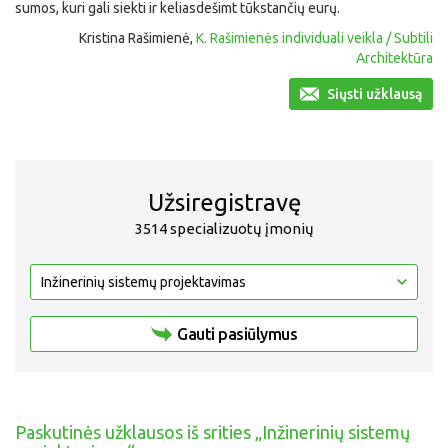
sumos, kuri gali siekti ir keliasdešimt tūkstančių eurų.
Kristina Rašimienė,
K. Rašimienės individuali veikla / Subtili
Architektūra
Siųsti užklausą
Užsiregistravę
3514 specializuotų įmonių
Gauti pasiūlymus
Paskutinės užklausos iš srities „Inžinerinių sistemų