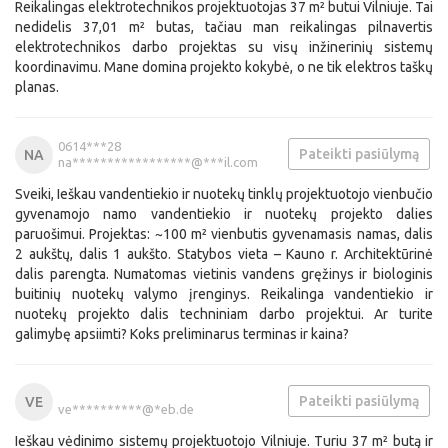
Reikalingas elektrotechnikos projektuotojas 37 m² butui Vilniuje. Tai
nedidelis 37,01 m² butas, tačiau man reikalingas pilnavertis
elektrotechnikos darbo projektas su visų inžinerinių sistemų
koordinavimu. Mane domina projekto kokybė, o ne tik elektros taškų
planas.
0614***28
Pateikti pasiūlymą
NA
na*****************@***il.com
Sveiki, Ieškau vandentiekio ir nuotekų tinklų projektuotojo vienbučio
gyvenamojo namo vandentiekio ir nuotekų projekto dalies
paruošimui. Projektas: ~100 m² vienbutis gyvenamasis namas, dalis
2 aukštų, dalis 1 aukšto. Statybos vieta – Kauno r. Architektūrinė
dalis parengta. Numatomas vietinis vandens gręžinys ir biologinis
buitinių nuotekų valymo įrenginys. Reikalinga vandentiekio ir
nuotekų projekto dalis techniniam darbo projektui. Ar turite
galimybę apsiimti? Koks preliminarus terminas ir kaina?
Pateikti pasiūlymą
VE
ve**********@*eb.de
Ieškau vėdinimo sistemų projektuotojo Vilniuje. Turiu 37 m² butą ir