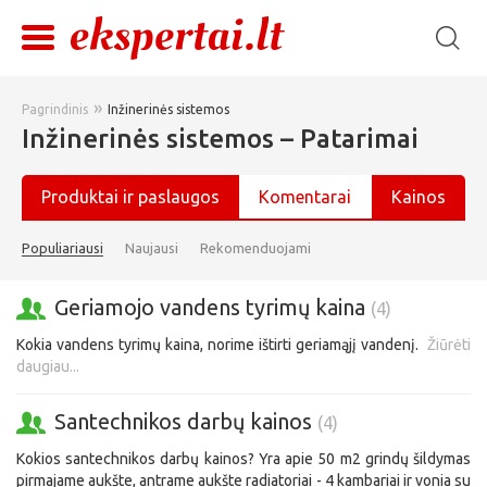
»
Pagrindinis
Inžinerinės sistemos
Inžinerinės sistemos – Patarimai
Produktai ir paslaugos
Komentarai
Kainos
Populiariausi
Naujausi
Rekomenduojami
Geriamojo vandens tyrimų kaina
(4)
Kokia vandens tyrimų kaina, norime ištirti geriamąjį vandenį.
Žiūrėti
daugiau...
Santechnikos darbų kainos
(4)
Kokios santechnikos darbų kainos? Yra apie 50 m2 grindų šildymas
pirmajame aukšte, antrame aukšte radiatoriai - 4 kambariai ir vonia su