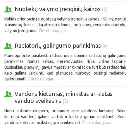
Nuotekų valymo įrenginių kainos
(7)
Kokios orientacinės nuotekų valymo įrenginių kainos 150 m2 namui,
4 asmenų šeimai. Į ką atreipti dėmesį, be kainos, renkantis nuotėkų
valymo įrenginius.
Žiūrėti daugiau...
Radiatorių galingumo parinkimas
(4)
Planuoju bute pasikeisti radiatorius ir domina radiatorių galingumo
parinkimas. Namas senas, nerenovuotas, 4/5a, vidinė laiptinė.
Užsisakiau planą ir jį gavus mąstau ar tikrai tokie turi būti radiatoriai?
Kaip galima įsitikinti, kad planuose nurodyti teisingi radiatorių
galingumai?
Žiūrėti daugiau...
Vandens kietumas, minkštas ar kietas
vanduo sveikesnis
(3)
Noriu sužinoti ekspertų nuomonę apie vandens kietumą. Kokio
kietumo vandenį galima vartoti ir kada jį geriau minkštinti. Kuris
vanduo, kietas ar minkštas, yra sveikesnis?
Žiūrėti daugiau...