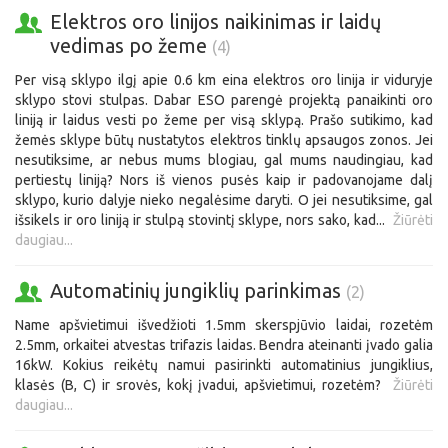
Elektros oro linijos naikinimas ir laidų
vedimas po žeme
(4)
Per visą sklypo ilgį apie 0.6 km eina elektros oro linija ir viduryje
sklypo stovi stulpas. Dabar ESO parengė projektą panaikinti oro
liniją ir laidus vesti po žeme per visą sklypą. Prašo sutikimo, kad
žemės sklype būtų nustatytos elektros tinklų apsaugos zonos. Jei
nesutiksime, ar nebus mums blogiau, gal mums naudingiau, kad
pertiestų liniją? Nors iš vienos pusės kaip ir padovanojame dalį
sklypo, kurio dalyje nieko negalėsime daryti. O jei nesutiksime, gal
išsikels ir oro liniją ir stulpą stovintį sklype, nors sako, kad...
Žiūrėti
daugiau...
Automatinių jungiklių parinkimas
(2)
Name apšvietimui išvedžioti 1.5mm skerspjūvio laidai, rozetėm
2.5mm, orkaitei atvestas trifazis laidas. Bendra ateinanti įvado galia
16kW. Kokius reikėtų namui pasirinkti automatinius jungiklius,
klasės (B, C) ir srovės, kokį įvadui, apšvietimui, rozetėm?
Žiūrėti
daugiau...