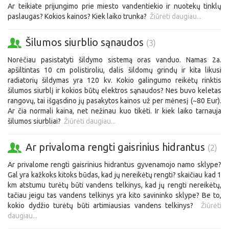
Ar teikiate prijungimo prie miesto vandentiekio ir nuotekų tinklų
paslaugas? Kokios kainos? Kiek laiko trunka?
Žiūrėti daugiau...
Šilumos siurblio sąnaudos
(3)
Norėčiau pasistatyti šildymo sistemą oras vanduo. Namas 2a.
apšiltintas 10 cm polistiroliu, dalis šildomų grindų ir kita likusi
radiatorių šildymas yra 120 kv. Kokio galingumo reikėtų rinktis
šilumos siurblį ir kokios būtų elektros sąnaudos? Nes buvo keletas
rangovų, tai išgąsdino jų pasakytos kainos už per mėnesį (~80 Eur).
Ar čia normali kaina, net nežinau kuo tikėti. Ir kiek laiko tarnauja
šilumos siurbliai?
Žiūrėti daugiau...
Ar privaloma rengti gaisrinius hidrantus
(2)
Ar privalome rengti gaisrinius hidrantus gyvenamojo namo sklype?
Gal yra kažkoks kitoks būdas, kad jų nereikėtų rengti? skaičiau kad 1
km atstumu turėtų būti vandens telkinys, kad jų rengti nereikėtų,
tačiau jeigu tas vandens telkinys yra kito savininko sklype? Be to,
kokio dydžio turėtų būti artimiausias vandens telkinys?
Žiūrėti
daugiau...