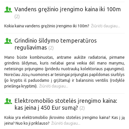
Vandens gręžinio įrengimo kaina iki 100m
(2)
Kokia kaina vandens gręžinio įrengimo iki 100m?
Žiūrėti daugiau...
Grindinio šildymo temperatūros
reguliavimas
(2)
Mano būste kombinuotas, antrame aukšte radiatoriai, pirmame
grindinis šildymas, kuris nelabai gerai veikia dėl mano manymu,
neteisingo prijungimo (pridedu nuotrauką kolektoriaus pajungimo).
Norėčiau Jūsų nuomonės ar teisingai prijungtas papildomas siurblys
(jo kryptis iš paduodamo į grįžtamą) ir balansinis ventilis (rodyklė
priešinga kryptimi).
Žiūrėti daugiau...
Elektromobilio stotelės įrengimo kaina:
kas įeina į 450 Eur sumą?
(2)
Kokia yra elektromobilio įkrovimo stotelės įrengimo kaina? Kas į ją
įeina? Nuo ko ji priklauso?
Žiūrėti daugiau...