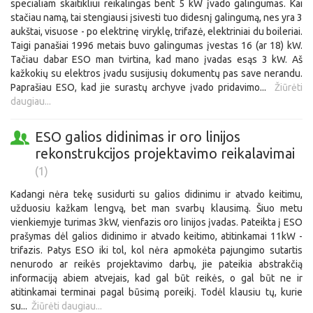
specialiam skaitikliui reikalingas bent 5 kW įvado galingumas. Kai
stačiau namą, tai stengiausi įsivesti tuo didesnį galingumą, nes yra 3
aukštai, visuose - po elektrinę viryklę, trifazė, elektriniai du boileriai.
Taigi panašiai 1996 metais buvo galingumas įvestas 16 (ar 18) kW.
Tačiau dabar ESO man tvirtina, kad mano įvadas esąs 3 kW. Aš
kažkokių su elektros įvadu susijusių dokumentų pas save nerandu.
Paprašiau ESO, kad jie surastų archyve įvado pridavimo...
Žiūrėti
daugiau...
ESO galios didinimas ir oro linijos
rekonstrukcijos projektavimo reikalavimai
(1)
Kadangi nėra tekę susidurti su galios didinimu ir atvado keitimu,
užduosiu kažkam lengvą, bet man svarbų klausimą. Šiuo metu
vienkiemyje turimas 3kW, vienfazis oro linijos įvadas. Pateikta į ESO
prašymas dėl galios didinimo ir atvado keitimo, atitinkamai 11kW -
trifazis. Patys ESO iki tol, kol nėra apmokėta pajungimo sutartis
nenurodo ar reikės projektavimo darbų, jie pateikia abstrakčią
informaciją abiem atvejais, kad gal būt reikės, o gal būt ne ir
atitinkamai terminai pagal būsimą poreikį. Todėl klausiu tų, kurie
su...
Žiūrėti daugiau...