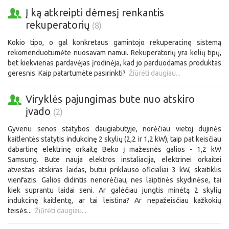
Į ką atkreipti dėmesį renkantis
rekuperatorių
(8)
Kokio tipo, o gal konkretaus gamintojo rekuperacinę sistemą
rekomenduotumėte nuosavam namui. Rekuperatorių yra kelių tipų,
bet kiekvienas pardavėjas įrodinėja, kad jo parduodamas produktas
geresnis. Kaip patartumėte pasirinkti?
Žiūrėti daugiau...
Viryklės pajungimas bute nuo atskiro
įvado
(2)
Gyvenu senos statybos daugiabutyje, norėčiau vietoj dujinės
kaitlentės statytis indukcinę 2 skylių (2,2 ir 1,2 kW), taip pat keisčiau
dabartinę elektrinę orkaitę Beko į mažesnės galios - 1,2 kW
Samsung. Bute nauja elektros instaliacija, elektrinei orkaitei
atvestas atskiras laidas, butui priklauso oficialiai 3 kW, skaitiklis
vienfazis. Galios didintis nenorėčiau, nes laiptinės skydinėse, tai
kiek suprantu laidai seni. Ar galėčiau jungtis minėtą 2 skylių
indukcinę kaitlentę, ar tai leistina? Ar nepažeisčiau kažkokių
teisės...
Žiūrėti daugiau...