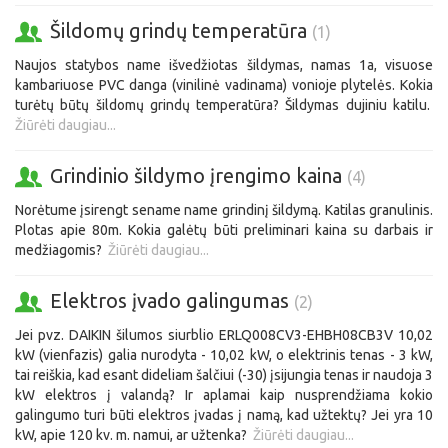
Šildomų grindų temperatūra
(1)
Naujos statybos name išvedžiotas šildymas, namas 1a, visuose
kambariuose PVC danga (vinilinė vadinama) vonioje plytelės. Kokia
turėtų būtų šildomų grindų temperatūra? Šildymas dujiniu katilu.
Žiūrėti daugiau...
Grindinio šildymo įrengimo kaina
(4)
Norėtume įsirengt sename name grindinį šildymą. Katilas granulinis.
Plotas apie 80m. Kokia galėtų būti preliminari kaina su darbais ir
medžiagomis?
Žiūrėti daugiau...
Elektros įvado galingumas
(2)
Jei pvz. DAIKIN šilumos siurblio ERLQ008CV3-EHBH08CB3V 10,02
kW (vienfazis) galia nurodyta - 10,02 kW, o elektrinis tenas - 3 kW,
tai reiškia, kad esant dideliam šalčiui (-30) įsijungia tenas ir naudoja 3
kW elektros į valandą? Ir aplamai kaip nusprendžiama kokio
galingumo turi būti elektros įvadas į namą, kad užtektų? Jei yra 10
kW, apie 120 kv. m. namui, ar užtenka?
Žiūrėti daugiau...