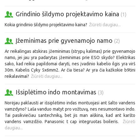
Grindinio šildymo projektavimo kaina
(1)
Kokia grindinio šildymo projektavimo kaina?
Žiūrėti daugiau...
Įžeminimas prie gyvenamojo namo
(2)
Ar reikalingas atskiras įžeminimas (strypų kalimas) prie gyvenamojo
namo, jei jau yra padarytas įžeminimas prie ESO skydo? Elektrikas
sako, kad reikia papildomai daryti, nes įvadinio kabelio ilgis yra virš
30m. Kabelis Cyky 5x6mm2. Ar čia tiesa? Ar yra čia kažkokie b9tini
reikalavimai?
Žiūrėti daugiau...
Išsiplėtimo indo montavimas
(3)
Norėjau paklausti ar išsiplėtimo indas montuojasi ant šalto vandens
vamzdyno? Laša vanduo matyt pro vožtuvą, nes nesumontavo indo.
Tai pasikviečiau santechniką, bet jis man aiškina, kad ant karšto
vandens vamzdžio. Panasonic t cap integruotas boileris.
Žiūrėti
daugiau...