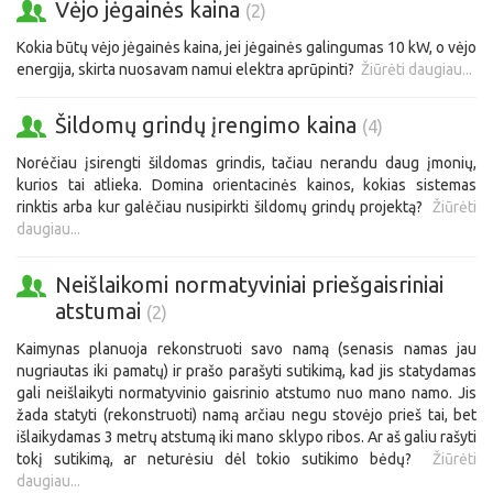
Vėjo jėgainės kaina
(2)
Kokia būtų vėjo jėgainės kaina, jei jėgainės galingumas 10 kW, o vėjo
energija, skirta nuosavam namui elektra aprūpinti?
Žiūrėti daugiau...
Šildomų grindų įrengimo kaina
(4)
Norėčiau įsirengti šildomas grindis, tačiau nerandu daug įmonių,
kurios tai atlieka. Domina orientacinės kainos, kokias sistemas
rinktis arba kur galėčiau nusipirkti šildomų grindų projektą?
Žiūrėti
daugiau...
Neišlaikomi normatyviniai priešgaisriniai
atstumai
(2)
Kaimynas planuoja rekonstruoti savo namą (senasis namas jau
nugriautas iki pamatų) ir prašo parašyti sutikimą, kad jis statydamas
gali neišlaikyti normatyvinio gaisrinio atstumo nuo mano namo. Jis
žada statyti (rekonstruoti) namą arčiau negu stovėjo prieš tai, bet
išlaikydamas 3 metrų atstumą iki mano sklypo ribos. Ar aš galiu rašyti
tokį sutikimą, ar neturėsiu dėl tokio sutikimo bėdų?
Žiūrėti
daugiau...