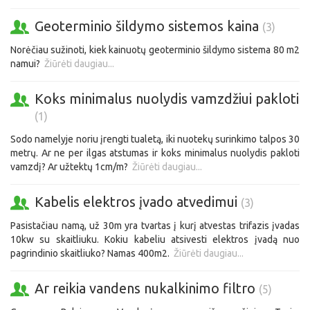
Geoterminio šildymo sistemos kaina
(3)
Norėčiau sužinoti, kiek kainuotų geoterminio šildymo sistema 80 m2
namui?
Žiūrėti daugiau...
Koks minimalus nuolydis vamzdžiui pakloti
(1)
Sodo namelyje noriu įrengti tualetą, iki nuotekų surinkimo talpos 30
metrų. Ar ne per ilgas atstumas ir koks minimalus nuolydis pakloti
vamzdį? Ar užtektų 1cm/m?
Žiūrėti daugiau...
Kabelis elektros įvado atvedimui
(3)
Pasistačiau namą, už 30m yra tvartas į kurį atvestas trifazis įvadas
10kw su skaitliuku. Kokiu kabeliu atsivesti elektros įvadą nuo
pagrindinio skaitliuko? Namas 400m2.
Žiūrėti daugiau...
Ar reikia vandens nukalkinimo filtro
(5)