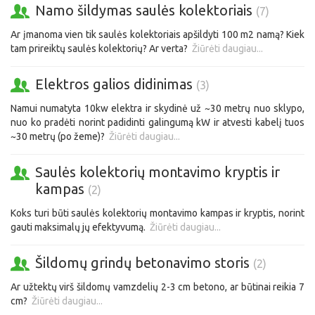
Namo šildymas saulės kolektoriais
(7)
Ar įmanoma vien tik saulės kolektoriais apšildyti 100 m2 namą? Kiek
tam prireiktų saulės kolektorių? Ar verta?
Žiūrėti daugiau...
Elektros galios didinimas
(3)
Namui numatyta 10kw elektra ir skydinė už ~30 metrų nuo sklypo,
nuo ko pradėti norint padidinti galingumą kW ir atvesti kabelį tuos
~30 metrų (po žeme)?
Žiūrėti daugiau...
Saulės kolektorių montavimo kryptis ir
kampas
(2)
Koks turi būti saulės kolektorių montavimo kampas ir kryptis, norint
gauti maksimalų jų efektyvumą.
Žiūrėti daugiau...
Šildomų grindų betonavimo storis
(2)
Ar užtektų virš šildomų vamzdelių 2-3 cm betono, ar būtinai reikia 7
cm?
Žiūrėti daugiau...