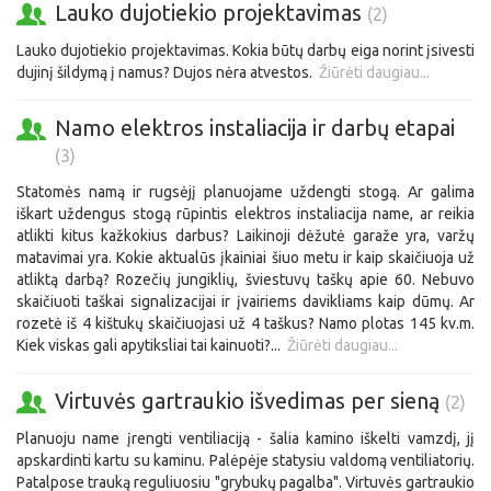
Lauko dujotiekio projektavimas
(2)
Lauko dujotiekio projektavimas. Kokia būtų darbų eiga norint įsivesti
dujinį šildymą į namus? Dujos nėra atvestos.
Žiūrėti daugiau...
Namo elektros instaliacija ir darbų etapai
(3)
Statomės namą ir rugsėjį planuojame uždengti stogą. Ar galima
iškart uždengus stogą rūpintis elektros instaliacija name, ar reikia
atlikti kitus kažkokius darbus? Laikinoji dėžutė garaže yra, varžų
matavimai yra. Kokie aktualūs įkainiai šiuo metu ir kaip skaičiuoja už
atliktą darbą? Rozečių jungiklių, šviestuvų taškų apie 60. Nebuvo
skaičiuoti taškai signalizacijai ir įvairiems davikliams kaip dūmų. Ar
rozetė iš 4 kištukų skaičiuojasi už 4 taškus? Namo plotas 145 kv.m.
Kiek viskas gali apytiksliai tai kainuoti?...
Žiūrėti daugiau...
Virtuvės gartraukio išvedimas per sieną
(2)
Planuoju name įrengti ventiliaciją - šalia kamino iškelti vamzdį, jį
apskardinti kartu su kaminu. Palėpėje statysiu valdomą ventiliatorių.
Patalpose trauką reguliuosiu "grybukų pagalba". Virtuvės gartraukio