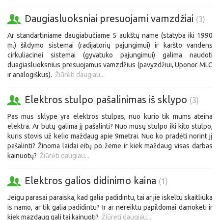
Daugiasluoksniai presuojami vamzdžiai
(3)
Ar standartiniame daugiabučiame 5 aukštų name (statyba iki 1990
m.) šildymo sistemai (radijatorių pajungimui) ir karšto vandens
cirkuliacinei sistemai (gyvatuko pajungimui) galima naudoti
duagiasluoksnius presuojamus vamzdžius (pavyzdžiui, Uponor MLC
ir analogiškus).
Žiūrėti daugiau...
Elektros stulpo pašalinimas iš sklypo
(3)
Pas mus sklype yra elektros stulpas, nuo kurio tik mums ateina
elektra. Ar būtų galima jį pašalinti? Nuo mūsų stulpo iki kito stulpo,
kuris stovis už kelio maždaug apie 9metrai. Nuo ko pradėti norint jį
pašalinti? Žinoma laidai eitų po žeme ir kiek maždaug visas darbas
kainuotų?
Žiūrėti daugiau...
Elektros galios didinimo kaina
(1)
Jeigu parasai paraiska, kad galia padidintu, tai ar jie iskeltu skaitliuka
is namo, ar tik galia padidintu? Ir ar nereiktu papildomai damoketi ir
kiek mazdaug gali tai kainuoti?
Žiūrėti daugiau...