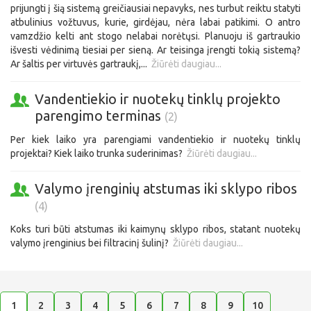
prijungti į šią sistemą greičiausiai nepavyks, nes turbut reiktu statyti
atbulinius vožtuvus, kurie, girdėjau, nėra labai patikimi. O antro
vamzdžio kelti ant stogo nelabai norėtųsi. Planuoju iš gartraukio
išvesti vėdinimą tiesiai per sieną. Ar teisinga įrengti tokią sistemą?
Ar šaltis per virtuvės gartraukį,...
Žiūrėti daugiau...
Vandentiekio ir nuotekų tinklų projekto
parengimo terminas
(2)
Per kiek laiko yra parengiami vandentiekio ir nuotekų tinklų
projektai? Kiek laiko trunka suderinimas?
Žiūrėti daugiau...
Valymo įrenginių atstumas iki sklypo ribos
(4)
Koks turi būti atstumas iki kaimynų sklypo ribos, statant nuotekų
valymo įrenginius bei filtracinį šulinį?
Žiūrėti daugiau...
1
2
3
4
5
6
7
8
9
10