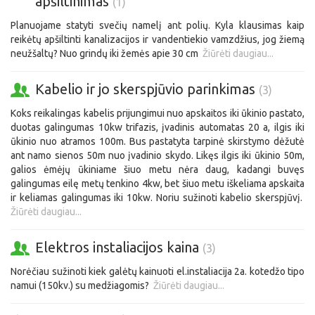
apšiltinimas
(1)
Planuojame statyti svečių namelį ant polių. Kyla klausimas kaip
reikėtų apšiltinti kanalizacijos ir vandentiekio vamzdžius, jog žiemą
neužšaltų? Nuo grindų iki žemės apie 30 cm
Žiūrėti daugiau...
Kabelio ir jo skerspjūvio parinkimas
(3)
Koks reikalingas kabelis prijungimui nuo apskaitos iki ūkinio pastato,
duotas galingumas 10kw trifazis, įvadinis automatas 20 a, ilgis iki
ūkinio nuo atramos 100m. Bus pastatyta tarpinė skirstymo dėžutė
ant namo sienos 50m nuo įvadinio skydo. Likęs ilgis iki ūkinio 50m,
galios ėmėjų ūkiniame šiuo metu nėra daug, kadangi buvęs
galingumas eilę metų tenkino 4kw, bet šiuo metu iškeliama apskaita
ir keliamas galingumas iki 10kw. Noriu sužinoti kabelio skerspjūvį.
Žiūrėti daugiau...
Elektros instaliacijos kaina
(3)
Norėčiau sužinoti kiek galėtų kainuoti el.instaliacija 2a. kotedžo tipo
namui (150kv.) su medžiagomis?
Žiūrėti daugiau...