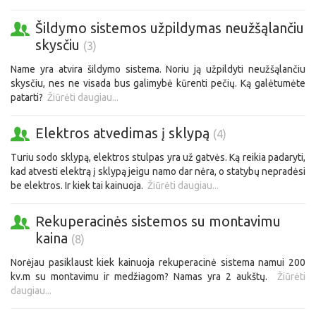
Šildymo sistemos užpildymas neužšąlančiu
skysčiu
(3)
Name yra atvira šildymo sistema. Noriu ją užpildyti neužšąlančiu
skysčiu, nes ne visada bus galimybė kūrenti pečių. Ką galėtumėte
patarti?
Žiūrėti daugiau...
Elektros atvedimas į sklypą
(4)
Turiu sodo sklypą, elektros stulpas yra už gatvės. Ką reikia padaryti,
kad atvesti elektrą į sklypą jeigu namo dar nėra, o statybų nepradėsi
be elektros. Ir kiek tai kainuoja.
Žiūrėti daugiau...
Rekuperacinės sistemos su montavimu
kaina
(8)
Norėjau pasiklaust kiek kainuoja rekuperacinė sistema namui 200
kv.m su montavimu ir medžiagom? Namas yra 2 aukštų.
Žiūrėti
daugiau...