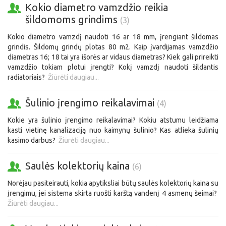
Kokio diametro vamzdžio reikia
šildomoms grindims
(3)
Kokio diametro vamzdį naudoti 16 ar 18 mm, įrengiant šildomas
grindis. Šildomų grindų plotas 80 m2. Kaip įvardijamas vamzdžio
diametras 16; 18 tai yra išorės ar vidaus diametras? Kiek gali prireikti
vamzdžio tokiam plotui įrengti? Kokį vamzdį naudoti šildantis
radiatoriais?
Žiūrėti daugiau...
Šulinio įrengimo reikalavimai
(4)
Kokie yra šulinio įrengimo reikalavimai? Kokiu atstumu leidžiama
kasti vietinę kanalizaciją nuo kaimynų šulinio? Kas atlieka šulinių
kasimo darbus?
Žiūrėti daugiau...
Saulės kolektorių kaina
(6)
Norėjau pasiteirauti, kokia apytiksliai būtų saulės kolektorių kaina su
įrengimu, jei sistema skirta ruošti karštą vandenį 4 asmenų šeimai?
Žiūrėti daugiau...