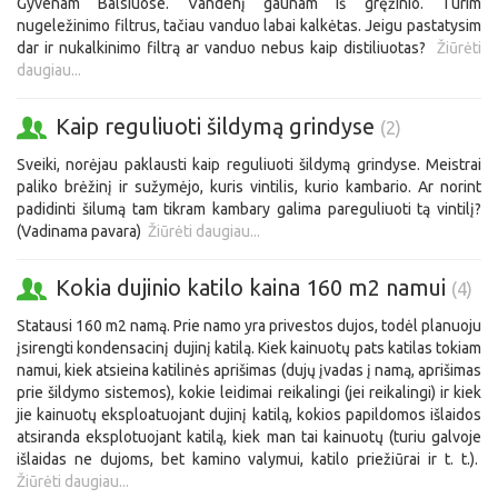
Gyvenam Balsiuose. Vandenį gaunam iš gręžinio. Turim
nugeležinimo filtrus, tačiau vanduo labai kalkėtas. Jeigu pastatysim
dar ir nukalkinimo filtrą ar vanduo nebus kaip distiliuotas?
Žiūrėti
daugiau...
Kaip reguliuoti šildymą grindyse
(2)
Sveiki, norėjau paklausti kaip reguliuoti šildymą grindyse. Meistrai
paliko brėžinį ir sužymėjo, kuris vintilis, kurio kambario. Ar norint
padidinti šilumą tam tikram kambary galima pareguliuoti tą vintilį?
(Vadinama pavara)
Žiūrėti daugiau...
Kokia dujinio katilo kaina 160 m2 namui
(4)
Statausi 160 m2 namą. Prie namo yra privestos dujos, todėl planuoju
įsirengti kondensacinį dujinį katilą. Kiek kainuotų pats katilas tokiam
namui, kiek atsieina katilinės aprišimas (dujų įvadas į namą, aprišimas
prie šildymo sistemos), kokie leidimai reikalingi (jei reikalingi) ir kiek
jie kainuotų eksploatuojant dujinį katilą, kokios papildomos išlaidos
atsiranda eksplotuojant katilą, kiek man tai kainuotų (turiu galvoje
išlaidas ne dujoms, bet kamino valymui, katilo priežiūrai ir t. t.).
Žiūrėti daugiau...