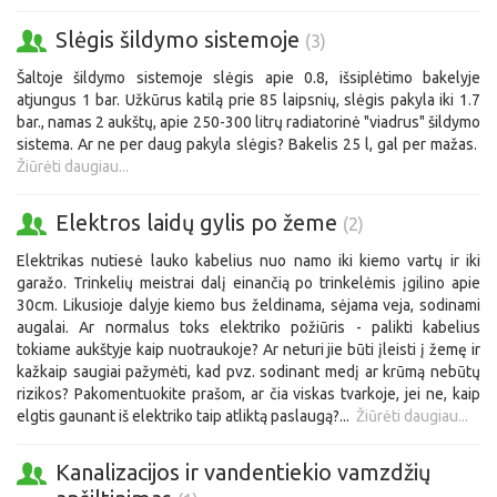
Slėgis šildymo sistemoje
(3)
Šaltoje šildymo sistemoje slėgis apie 0.8, išsiplėtimo bakelyje
atjungus 1 bar. Užkūrus katilą prie 85 laipsnių, slėgis pakyla iki 1.7
bar., namas 2 aukštų, apie 250-300 litrų radiatorinė "viadrus" šildymo
sistema. Ar ne per daug pakyla slėgis? Bakelis 25 l, gal per mažas.
Žiūrėti daugiau...
Elektros laidų gylis po žeme
(2)
Elektrikas nutiesė lauko kabelius nuo namo iki kiemo vartų ir iki
garažo. Trinkelių meistrai dalį einančią po trinkelėmis įgilino apie
30cm. Likusioje dalyje kiemo bus želdinama, sėjama veja, sodinami
augalai. Ar normalus toks elektriko požiūris - palikti kabelius
tokiame aukštyje kaip nuotraukoje? Ar neturi jie būti įleisti į žemę ir
kažkaip saugiai pažymėti, kad pvz. sodinant medį ar krūmą nebūtų
rizikos? Pakomentuokite prašom, ar čia viskas tvarkoje, jei ne, kaip
elgtis gaunant iš elektriko taip atliktą paslaugą?...
Žiūrėti daugiau...
Kanalizacijos ir vandentiekio vamzdžių