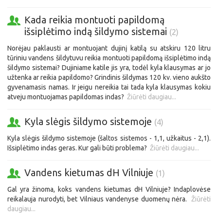
Kada reikia montuoti papildomą
išsiplėtimo indą šildymo sistemai
(2)
Norėjau paklausti ar montuojant dujinį katilą su atskiru 120 litru
tūriniu vandens šildytuvu reikia montuoti papildomą išsiplėtimo indą
šildymo sistemai? Dujiniame katile jis yra, todėl kyla klausymas ar jo
užtenka ar reikia papildomo? Grindinis šildymas 120 kv. vieno aukšto
gyvenamasis namas. Ir jeigu nereikia tai tada kyla klausymas kokiu
atveju montuojamas papildomas indas?
Žiūrėti daugiau...
Kyla slėgis šildymo sistemoje
(4)
Kyla slėgis šildymo sistemoje (šaltos sistemos - 1,1, užkaitus - 2,1).
Išsiplėtimo indas geras. Kur gali būti problema?
Žiūrėti daugiau...
Vandens kietumas dH Vilniuje
(1)
Gal yra žinoma, koks vandens kietumas dH Vilniuje? Indaplovėse
reikalauja nurodyti, bet Vilniaus vandenyse duomenų nėra.
Žiūrėti
daugiau...