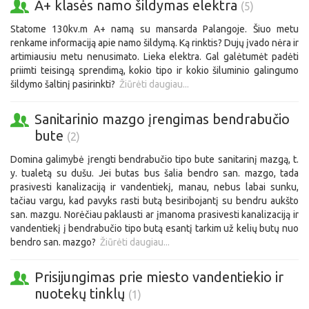
A+ klasės namo šildymas elektra
(5)
Statome 130kv.m A+ namą su mansarda Palangoje. Šiuo metu
renkame informaciją apie namo šildymą. Ką rinktis? Dujų įvado nėra ir
artimiausiu metu nenusimato. Lieka elektra. Gal galėtumėt padėti
priimti teisingą sprendimą, kokio tipo ir kokio šiluminio galingumo
šildymo šaltinį pasirinkti?
Žiūrėti daugiau...
Sanitarinio mazgo įrengimas bendrabučio
bute
(2)
Domina galimybė įrengti bendrabučio tipo bute sanitarinį mazgą, t.
y. tualetą su dušu. Jei butas bus šalia bendro san. mazgo, tada
prasivesti kanalizaciją ir vandentiekį, manau, nebus labai sunku,
tačiau vargu, kad pavyks rasti butą besiribojantį su bendru aukšto
san. mazgu. Norėčiau paklausti ar įmanoma prasivesti kanalizaciją ir
vandentiekį į bendrabučio tipo butą esantį tarkim už kelių butų nuo
bendro san. mazgo?
Žiūrėti daugiau...
Prisijungimas prie miesto vandentiekio ir
nuotekų tinklų
(1)