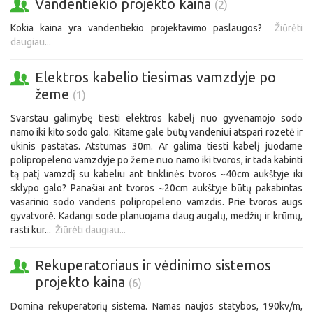
Vandentiekio projekto kaina
(2)
Kokia kaina yra vandentiekio projektavimo paslaugos?
Žiūrėti
daugiau...
Elektros kabelio tiesimas vamzdyje po
žeme
(1)
Svarstau galimybę tiesti elektros kabelį nuo gyvenamojo sodo
namo iki kito sodo galo. Kitame gale būtų vandeniui atspari rozetė ir
ūkinis pastatas. Atstumas 30m. Ar galima tiesti kabelį juodame
polipropeleno vamzdyje po žeme nuo namo iki tvoros, ir tada kabinti
tą patį vamzdį su kabeliu ant tinklinės tvoros ~40cm aukštyje iki
sklypo galo? Panašiai ant tvoros ~20cm aukštyje būtų pakabintas
vasarinio sodo vandens polipropeleno vamzdis. Prie tvoros augs
gyvatvorė. Kadangi sode planuojama daug augalų, medžių ir krūmų,
rasti kur...
Žiūrėti daugiau...
Rekuperatoriaus ir vėdinimo sistemos
projekto kaina
(6)
Domina rekuperatorių sistema. Namas naujos statybos, 190kv/m,