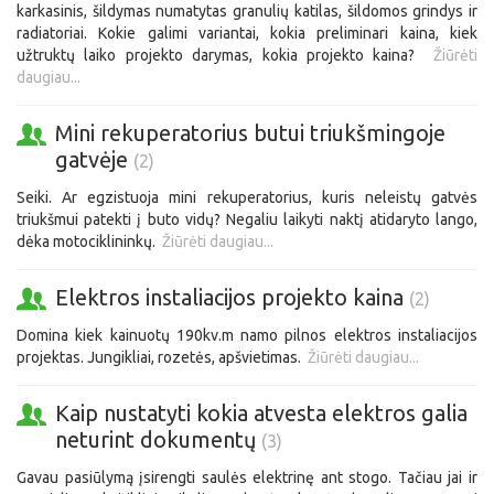
karkasinis, šildymas numatytas granulių katilas, šildomos grindys ir
radiatoriai. Kokie galimi variantai, kokia preliminari kaina, kiek
užtruktų laiko projekto darymas, kokia projekto kaina?
Žiūrėti
daugiau...
Mini rekuperatorius butui triukšmingoje
gatvėje
(2)
Seiki. Ar egzistuoja mini rekuperatorius, kuris neleistų gatvės
triukšmui patekti į buto vidų? Negaliu laikyti naktį atidaryto lango,
dėka motociklininkų.
Žiūrėti daugiau...
Elektros instaliacijos projekto kaina
(2)
Domina kiek kainuotų 190kv.m namo pilnos elektros instaliacijos
projektas. Jungikliai, rozetės, apšvietimas.
Žiūrėti daugiau...
Kaip nustatyti kokia atvesta elektros galia
neturint dokumentų
(3)
Gavau pasiūlymą įsirengti saulės elektrinę ant stogo. Tačiau jai ir