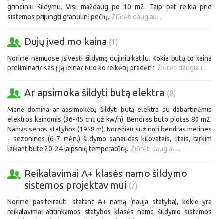
grindiniu šildymu. Visi maždaug po 10 m2. Taip pat reikia prie
sistemos prijungti granulinį pečių.
Žiūrėti daugiau...
Dujų įvedimo kaina
(1)
Norime namuose įsivesti šildymą dujiniu katilu. Kokia būtų to kaina
preliminari? Kas į ją įeina? Nuo ko reikėtų pradėti?
Žiūrėti daugiau...
Ar apsimoka šildyti butą elektra
(8)
Mane domina ar apsimokėtų šildyti butą elektra su dabartinėmis
elektros kainomis (36-45 cnt už kw/h). Bendras buto plotas 80 m2.
Namas senos statybos (1958 m). Norėčiau sužinoti bendras metines
- sezonines (6-7 mėn.) šildymo sanaudas kilovatais, litais, tarkim
laikant bute 20-24 laipsnių temperatūrą.
Žiūrėti daugiau...
Reikalavimai A+ klasės namo šildymo
sistemos projektavimui
(7)
Norime pasiteirauti: statant A+ namą (nauja statyba), kokie yra
reikalavimai atitinkamos statybos klasės namo šildymo sistemos