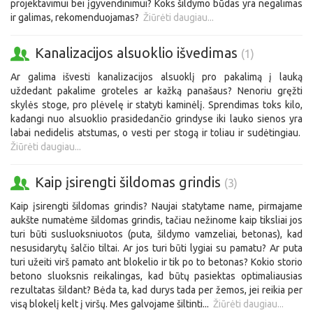
projektavimui bei įgyvendinimui? Koks šildymo būdas yra negalimas
ir galimas, rekomenduojamas?
Žiūrėti daugiau...
Kanalizacijos alsuoklio išvedimas
(1)
Ar galima išvesti kanalizacijos alsuoklį pro pakalimą į lauką
uždedant pakalime groteles ar kažką panašaus? Nenoriu gręžti
skylės stoge, pro plėvelę ir statyti kaminėlį. Sprendimas toks kilo,
kadangi nuo alsuoklio prasidedančio grindyse iki lauko sienos yra
labai nedidelis atstumas, o vesti per stogą ir toliau ir sudėtingiau.
Žiūrėti daugiau...
Kaip įsirengti šildomas grindis
(3)
Kaip įsirengti šildomas grindis? Naujai statytame name, pirmajame
aukšte numatėme šildomas grindis, tačiau nežinome kaip tiksliai jos
turi būti susluoksniuotos (puta, šildymo vamzeliai, betonas), kad
nesusidarytų šalčio tiltai. Ar jos turi būti lygiai su pamatu? Ar puta
turi užeiti virš pamato ant blokelio ir tik po to betonas? Kokio storio
betono sluoksnis reikalingas, kad būtų pasiektas optimaliausias
rezultatas šildant? Bėda ta, kad durys tada per žemos, jei reikia per
visą blokelį kelt į viršų. Mes galvojame šiltinti...
Žiūrėti daugiau...